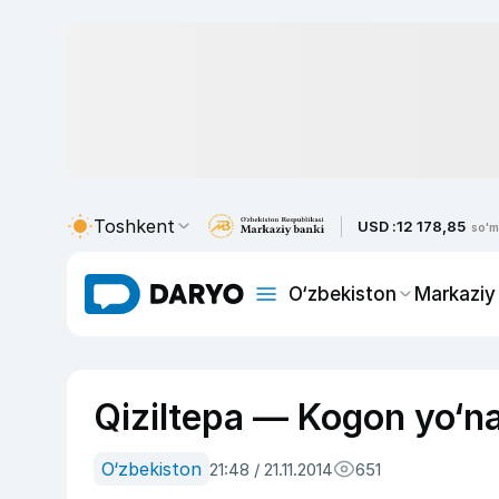
Toshkent
USD :
12 178,85
so'm
O‘zbekiston
Markaziy
Qiziltepa — Kogon yo‘nal
O‘zbekiston
21:48 / 21.11.2014
651