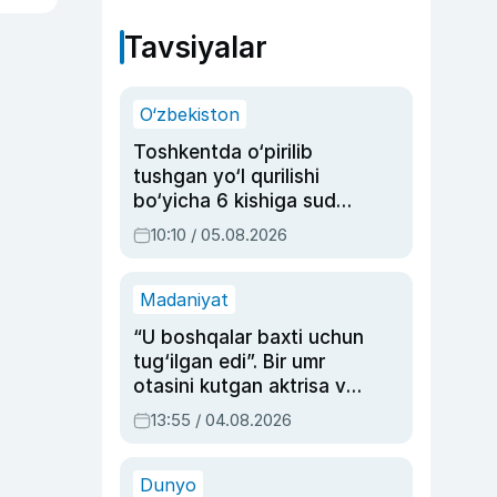
Tavsiyalar
O‘zbekiston
Toshkentda o‘pirilib
tushgan yo‘l qurilishi
bo‘yicha 6 kishiga sud
hukmi o‘qildi
10:10 / 05.08.2026
Madaniyat
“U boshqalar baxti uchun
tug‘ilgan edi”. Bir umr
otasini kutgan aktrisa va
dublyaj ustasi Rimma
13:55 / 04.08.2026
Ahmedovaning
sinovlarga to‘la hayoti
Dunyo