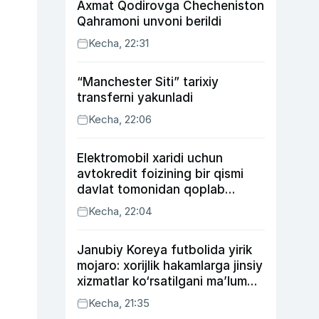
Axmat Qodirovga Checheniston
Qahramoni unvoni berildi
Kecha, 22:31
“Manchester Siti” tarixiy
transferni yakunladi
Kecha, 22:06
Elektromobil xaridi uchun
avtokredit foizining bir qismi
davlat tomonidan qoplab
berilishi mumkin
Kecha, 22:04
Janubiy Koreya futbolida yirik
mojaro: xorijlik hakamlarga jinsiy
xizmatlar ko‘rsatilgani ma’lum
qilindi
Kecha, 21:35