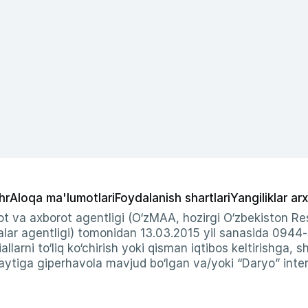
hr
Aloqa ma'lumotlari
Foydalanish shartlari
Yangiliklar arx
t va axborot agentligi (O‘zMAA, hozirgi O‘zbekiston Res
ar agentligi) tomonidan 13.03.2015 yil sanasida 0944
allarni to‘liq ko‘chirish yoki qisman iqtibos keltirishga, 
ytiga giperhavola mavjud bo‘lgan va/yoki “Daryo” intern