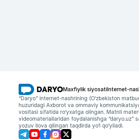
Maxfiylik siyosati
Internet-nas
“Daryo” internet-nashrining (O‘zbekiston matbuo
huzuridagi Axborot va ommaviy kommunikatsiyal
vositasi sifatida ro‘yxatga olingan. Matnli materi
videomateriallaridan foydalanishga “daryo.uz” sa
yozuv ilova qilingan taqdirda yo‘l qo‘yiladi.