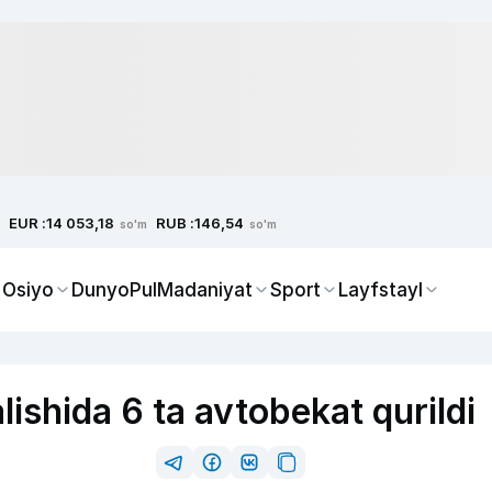
EUR :
RUB :
14 053,18
146,54
so'm
so'm
 Osiyo
Dunyo
Pul
Madaniyat
Sport
Layfstayl
ishida 6 ta avtobekat qurildi