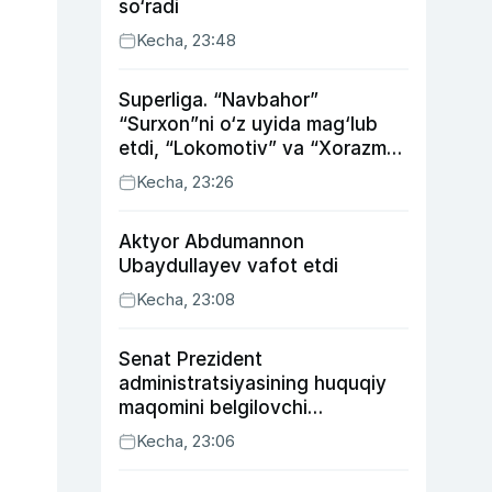
so‘radi
Kecha, 23:48
Superliga. “Navbahor”
“Surxon”ni o‘z uyida mag‘lub
etdi, “Lokomotiv” va “Xorazm”
uyda g‘alaba qozondi
Kecha, 23:26
Aktyor Abdu­mannon
Ubaydullayev vafot etdi
Kecha, 23:08
Senat Prezident
administratsiyasining huquqiy
maqomini belgilovchi
konstitutsiyaviy qonunni
Kecha, 23:06
ma’qulladi