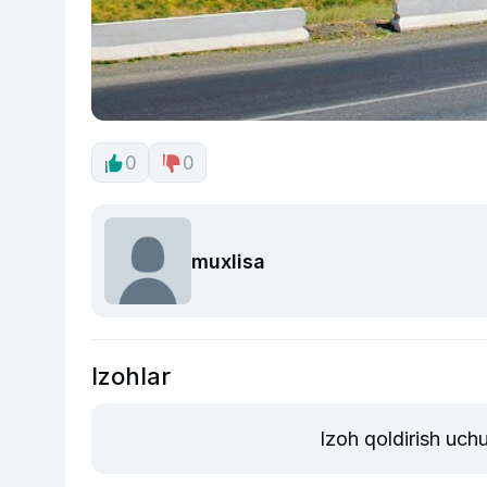
0
0
muxlisa
Izohlar
Izoh qoldirish uch