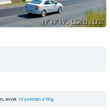
un, avval
ro‘yxatdan o‘ting