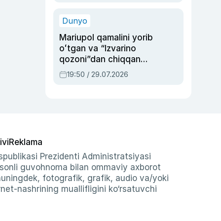
qolgan voqea
Dunyo
Mariupol qamalini yorib
oʻtgan va “Izvarino
qozoni”dan chiqqan
qahramon — Ukraina
19:50 / 29.07.2026
armiyasi bosh
qoʻmondoni Drapatiy
haqida
ivi
Reklama
publikasi Prezidenti Administratsiyasi
-sonli guvohnoma bilan ommaviy axborot
shuningdek, fotografik, grafik, audio va/yoki
et-nashrining muallifligini ko‘rsatuvchi