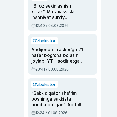
“Biroz sekinlashish
kerak”. Mutaxassislar
insoniyat sun’iy
intellektni boshqara
12:40 / 04.08.2026
olmay qolishidan xavotir
bildirdi
O‘zbekiston
Andijonda Tracker’ga 21
nafar bog‘cha bolasini
joylab, YTH sodir etgan
ayolga sud hukmi o‘qildi
23:41 / 03.08.2026
O‘zbekiston
“Sakkiz qator she’rim
boshimga sakkizta
bomba bo‘lgan”. Abdulla
Oripovni siyosiy
12:24 / 01.08.2026
ayblovlardan asrab