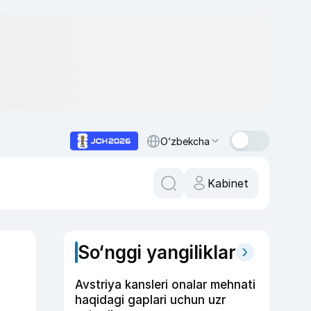
O‘zbekcha
Kabinet
So‘nggi yangiliklar
Avstriya kansleri onalar mehnati
haqidagi gaplari uchun uzr