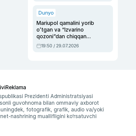
qolgan voqea
Dunyo
Mariupol qamalini yorib
oʻtgan va “Izvarino
qozoni”dan chiqqan
qahramon — Ukraina
19:50 / 29.07.2026
armiyasi bosh
qoʻmondoni Drapatiy
haqida
ivi
Reklama
publikasi Prezidenti Administratsiyasi
-sonli guvohnoma bilan ommaviy axborot
shuningdek, fotografik, grafik, audio va/yoki
et-nashrining muallifligini ko‘rsatuvchi