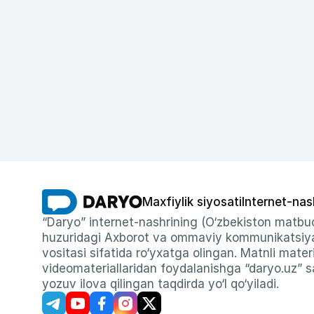
Maxfiylik siyosati
Internet-nas
“Daryo” internet-nashrining (O‘zbekiston matbuo
huzuridagi Axborot va ommaviy kommunikatsiyal
vositasi sifatida ro‘yxatga olingan. Matnli materi
videomateriallaridan foydalanishga “daryo.uz” sa
yozuv ilova qilingan taqdirda yo‘l qo‘yiladi.