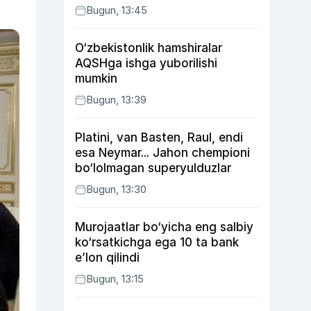
Bugun, 13:45
O‘zbekistonlik hamshiralar
AQSHga ishga yuborilishi
mumkin
Bugun, 13:39
Platini, van Basten, Raul, endi
esa Neymar... Jahon chempioni
bo‘lolmagan superyulduzlar
Bugun, 13:30
Murojaatlar bo‘yicha eng salbiy
ko‘rsatkichga ega 10 ta bank
e’lon qilindi
Bugun, 13:15