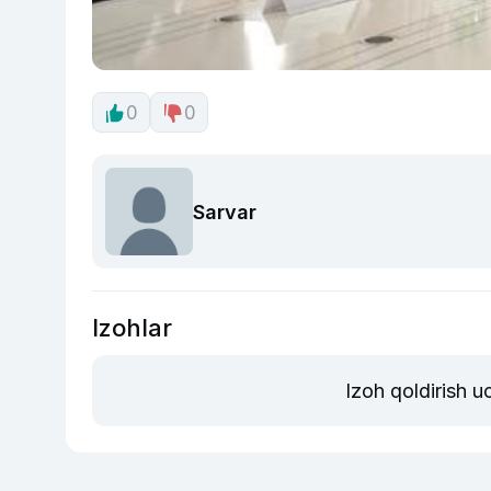
0
0
Sarvar
Izohlar
Izoh qoldirish 