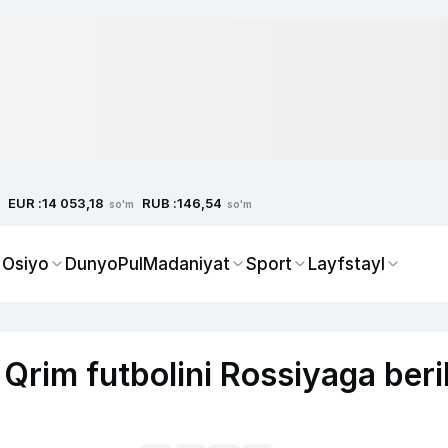
EUR :
RUB :
14 053,18
146,54
so'm
so'm
 Osiyo
Dunyo
Pul
Madaniyat
Sport
Layfstayl
Qrim futbolini Rossiyaga beri