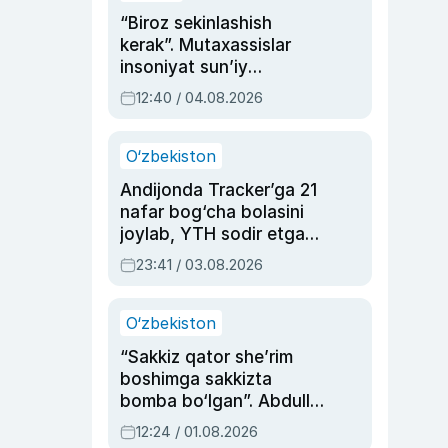
“Biroz sekinlashish
kerak”. Mutaxassislar
insoniyat sun’iy
intellektni boshqara
12:40 / 04.08.2026
olmay qolishidan xavotir
bildirdi
O‘zbekiston
Andijonda Tracker’ga 21
nafar bog‘cha bolasini
joylab, YTH sodir etgan
ayolga sud hukmi o‘qildi
23:41 / 03.08.2026
O‘zbekiston
“Sakkiz qator she’rim
boshimga sakkizta
bomba bo‘lgan”. Abdulla
Oripovni siyosiy
12:24 / 01.08.2026
ayblovlardan asrab