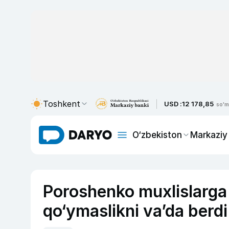
Toshkent
USD :
12 178,85
so'm
O‘zbekiston
Markaziy
Poroshenko muxlislarga 
qo‘ymaslikni va’da berdi