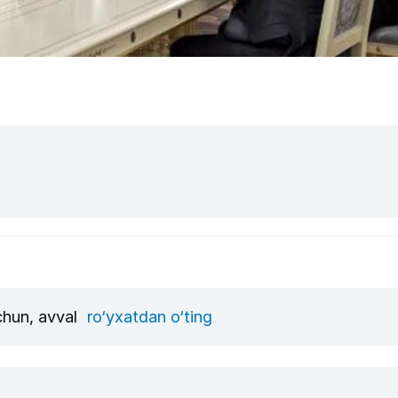
uchun, avval
ro‘yxatdan o‘ting