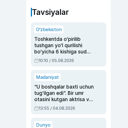
Tavsiyalar
O‘zbekiston
Toshkentda o‘pirilib
tushgan yo‘l qurilishi
bo‘yicha 6 kishiga sud
hukmi o‘qildi
10:10 / 05.08.2026
Madaniyat
“U boshqalar baxti uchun
tug‘ilgan edi”. Bir umr
otasini kutgan aktrisa va
dublyaj ustasi Rimma
13:55 / 04.08.2026
Ahmedovaning
sinovlarga to‘la hayoti
Dunyo