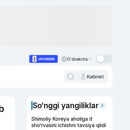
O‘zbekcha
Kabinet
So‘nggi yangiliklar
b
Shimoliy Koreya aholiga it
sho‘rvasini ichishni tavsiya qildi