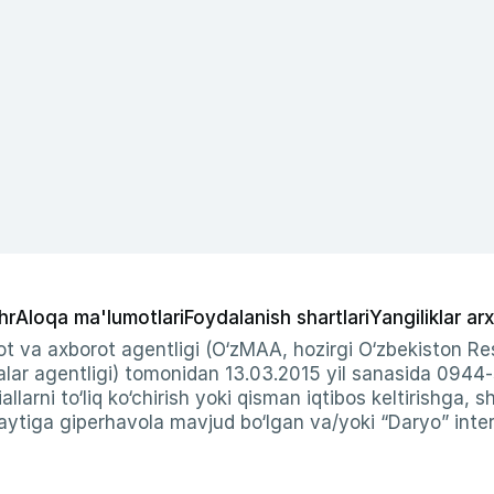
hr
Aloqa ma'lumotlari
Foydalanish shartlari
Yangiliklar arx
t va axborot agentligi (O‘zMAA, hozirgi O‘zbekiston Res
ar agentligi) tomonidan 13.03.2015 yil sanasida 0944
allarni to‘liq ko‘chirish yoki qisman iqtibos keltirishga, 
ytiga giperhavola mavjud bo‘lgan va/yoki “Daryo” intern