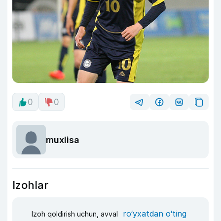
0
0
muxlisa
Izohlar
ro‘yxatdan o‘ting
Izoh qoldirish uchun, avval