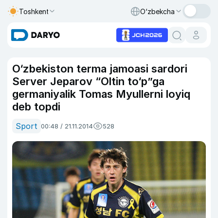
Toshkent
O‘zbekcha
O‘zbekiston terma jamoasi sardori
Server Jeparov “Oltin to‘p”ga
germaniyalik Tomas Myullerni loyiq
deb topdi
Sport
00:48 / 21.11.2014
528