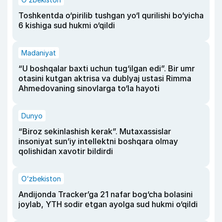
Toshkentda o‘pirilib tushgan yo‘l qurilishi bo‘yicha
6 kishiga sud hukmi o‘qildi
Madaniyat
“U boshqalar baxti uchun tug‘ilgan edi”. Bir umr
otasini kutgan aktrisa va dublyaj ustasi Rimma
Ahmedovaning sinovlarga to‘la hayoti
Dunyo
“Biroz sekinlashish kerak”. Mutaxassislar
insoniyat sun’iy intellektni boshqara olmay
qolishidan xavotir bildirdi
O‘zbekiston
Andijonda Tracker’ga 21 nafar bog‘cha bolasini
joylab, YTH sodir etgan ayolga sud hukmi o‘qildi