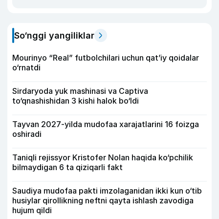
So‘nggi yangiliklar
Mourinyo “Real” futbolchilari uchun qat’iy qoidalar
o‘rnatdi
Sirdaryoda yuk mashinasi va Captiva
to‘qnashishidan 3 kishi halok bo‘ldi
Tayvan 2027-yilda mudofaa xarajatlarini 16 foizga
oshiradi
Taniqli rejissyor Kristofer Nolan haqida ko‘pchilik
bilmaydigan 6 ta qiziqarli fakt
Saudiya mudofaa pakti imzolaganidan ikki kun o‘tib
husiylar qirollikning neftni qayta ishlash zavodiga
hujum qildi