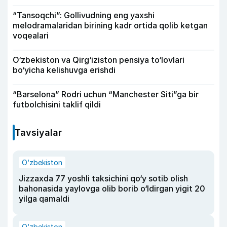
“Tansoqchi”: Gollivudning eng yaxshi
melodramalaridan birining kadr ortida qolib ketgan
voqealari
O‘zbekiston va Qirg‘iziston pensiya to‘lovlari
bo‘yicha kelishuvga erishdi
“Barselona” Rodri uchun “Manchester Siti”ga bir
futbolchisini taklif qildi
Tavsiyalar
O‘zbekiston
Jizzaxda 77 yoshli taksichini qo‘y sotib olish
bahonasida yaylovga olib borib o‘ldirgan yigit 20
yilga qamaldi
O‘zbekiston