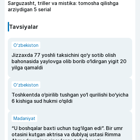
Sarguzasht, triller va mistika: tomosha qilishga
arziydigan 5 serial
Tavsiyalar
O‘zbekiston
Jizzaxda 77 yoshli taksichini qo‘y sotib olish
bahonasida yaylovga olib borib o‘ldirgan yigit 20
yilga qamaldi
O‘zbekiston
Toshkentda o‘pirilib tushgan yo‘l qurilishi bo‘yicha
6 kishiga sud hukmi o‘qildi
Madaniyat
“U boshqalar baxti uchun tug‘ilgan edi”. Bir umr
otasini kutgan aktrisa va dublyaj ustasi Rimma