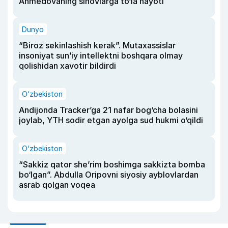
Ahmedovaning sinovlarga to‘la hayoti
Dunyo
“Biroz sekinlashish kerak”. Mutaxassislar
insoniyat sun’iy intellektni boshqara olmay
qolishidan xavotir bildirdi
O‘zbekiston
Andijonda Tracker’ga 21 nafar bog‘cha bolasini
joylab, YTH sodir etgan ayolga sud hukmi o‘qildi
O‘zbekiston
“Sakkiz qator she’rim boshimga sakkizta bomba
bo‘lgan”. Abdulla Oripovni siyosiy ayblovlardan
asrab qolgan voqea