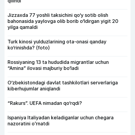
qilindi
Jizzaxda 77 yoshli taksichini qo‘y sotib olish
bahonasida yaylovga olib borib o‘ldirgan yigit 20
yilga qamaldi
Turk kinosi yulduzlarining ota-onasi qanday
ko‘rinishda? (foto)
Rossiyaning 13 ta hududida migrantlar uchun
“Amina” ilovasi majburiy bo‘ladi
O‘zbekistondagi davlat tashkilotlari serverlariga
kiberhujumlar aniqlandi
“Rakurs”. UEFA nimadan qo‘rqdi?
Ispaniya Italiyadan keladiganlar uchun chegara
nazoratini oʻrnatdi