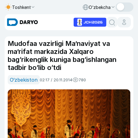
Toshkent
O‘zbekcha
Mudofaa vazirligi Ma’naviyat va
ma’rifat markazida Xalqaro
bag‘rikenglik kuniga bag‘ishlangan
tadbir bo‘lib o‘tdi
O‘zbekiston
02:17 / 20.11.2014
780