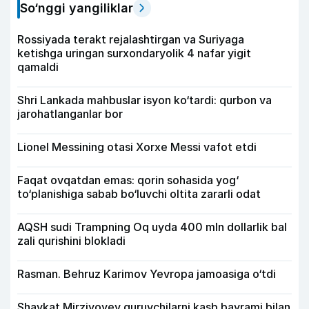
So‘nggi yangiliklar
Rossiyada terakt rejalashtirgan va Suriyaga
ketishga uringan surxondaryolik 4 nafar yigit
qamaldi
Shri Lankada mahbuslar isyon ko‘tardi: qurbon va
jarohatlanganlar bor
Lionel Messining otasi Xorxe Messi vafot etdi
Faqat ovqatdan emas: qorin sohasida yog‘
to‘planishiga sabab bo‘luvchi oltita zararli odat
AQSH sudi Trampning Oq uyda 400 mln dollarlik bal
zali qurishini blokladi
Rasman. Behruz Karimov Yevropa jamoasiga o‘tdi
Shavkat Mirziyoyev quruvchilarni kasb bayrami bilan