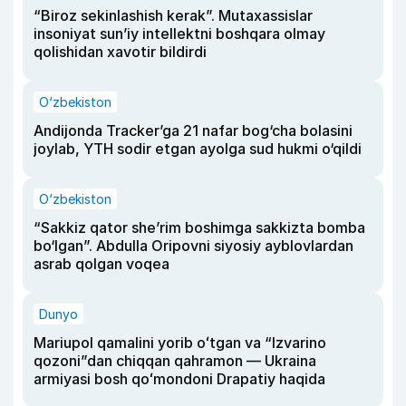
“Biroz sekinlashish kerak”. Mutaxassislar
insoniyat sun’iy intellektni boshqara olmay
qolishidan xavotir bildirdi
O‘zbekiston
Andijonda Tracker’ga 21 nafar bog‘cha bolasini
joylab, YTH sodir etgan ayolga sud hukmi o‘qildi
O‘zbekiston
“Sakkiz qator she’rim boshimga sakkizta bomba
bo‘lgan”. Abdulla Oripovni siyosiy ayblovlardan
asrab qolgan voqea
Dunyo
Mariupol qamalini yorib oʻtgan va “Izvarino
qozoni”dan chiqqan qahramon — Ukraina
armiyasi bosh qoʻmondoni Drapatiy haqida