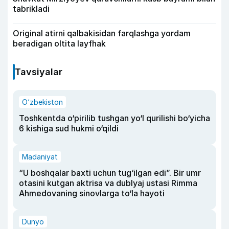
tabrikladi
Original atirni qalbakisidan farqlashga yordam
beradigan oltita layfhak
Tavsiyalar
O‘zbekiston
Toshkentda o‘pirilib tushgan yo‘l qurilishi bo‘yicha
6 kishiga sud hukmi o‘qildi
Madaniyat
“U boshqalar baxti uchun tug‘ilgan edi”. Bir umr
otasini kutgan aktrisa va dublyaj ustasi Rimma
Ahmedovaning sinovlarga to‘la hayoti
Dunyo