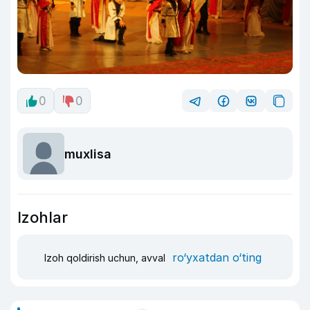
0
0
muxlisa
Izohlar
ro‘yxatdan o‘ting
Izoh qoldirish uchun, avval