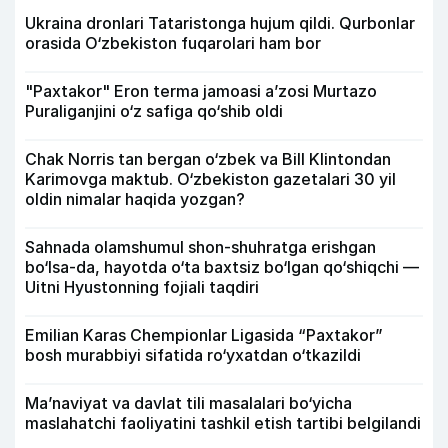
Ukraina dronlari Tataristonga hujum qildi. Qurbonlar
orasida O‘zbekiston fuqarolari ham bor
"Paxtakor" Eron terma jamoasi a’zosi Murtazo
Puraliganjini o‘z safiga qo‘shib oldi
Chak Norris tan bergan o‘zbek va Bill Klintondan
Karimovga maktub. O‘zbekiston gazetalari 30 yil
oldin nimalar haqida yozgan?
Sahnada olamshumul shon-shuhratga erishgan
bo‘lsa-da, hayotda o‘ta baxtsiz bo‘lgan qo‘shiqchi —
Uitni Hyustonning fojiali taqdiri
Emilian Karas Chempionlar Ligasida “Paxtakor”
bosh murabbiyi sifatida ro‘yxatdan o‘tkazildi
Ma’naviyat va davlat tili masalalari bo‘yicha
maslahatchi faoliyatini tashkil etish tartibi belgilandi