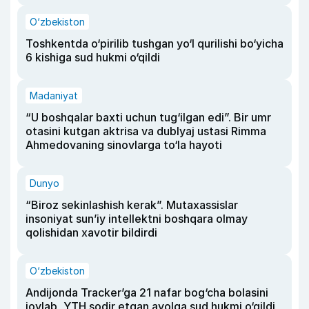
O‘zbekiston
Toshkentda o‘pirilib tushgan yo‘l qurilishi bo‘yicha
6 kishiga sud hukmi o‘qildi
Madaniyat
“U boshqalar baxti uchun tug‘ilgan edi”. Bir umr
otasini kutgan aktrisa va dublyaj ustasi Rimma
Ahmedovaning sinovlarga to‘la hayoti
Dunyo
“Biroz sekinlashish kerak”. Mutaxassislar
insoniyat sun’iy intellektni boshqara olmay
qolishidan xavotir bildirdi
O‘zbekiston
Andijonda Tracker’ga 21 nafar bog‘cha bolasini
joylab, YTH sodir etgan ayolga sud hukmi o‘qildi