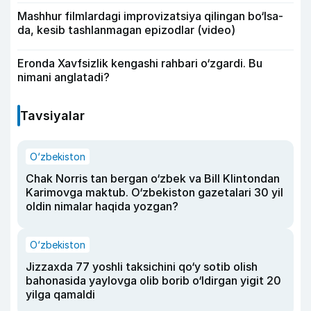
Mashhur filmlardagi improvizatsiya qilingan bo‘lsa-
da, kesib tashlanmagan epizodlar (video)
Eronda Xavfsizlik kengashi rahbari o‘zgardi. Bu
nimani anglatadi?
Tavsiyalar
O‘zbekiston
Chak Norris tan bergan o‘zbek va Bill Klintondan
Karimovga maktub. O‘zbekiston gazetalari 30 yil
oldin nimalar haqida yozgan?
O‘zbekiston
Jizzaxda 77 yoshli taksichini qo‘y sotib olish
bahonasida yaylovga olib borib o‘ldirgan yigit 20
yilga qamaldi