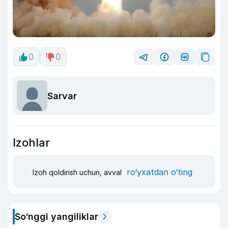
0
0
Sarvar
Izohlar
ro‘yxatdan o‘ting
Izoh qoldirish uchun, avval
So‘nggi yangiliklar