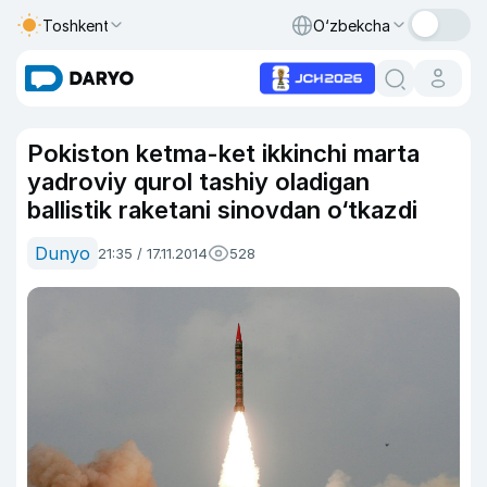
Toshkent
O‘zbekcha
Pokiston ketma-ket ikkinchi marta
yadroviy qurol tashiy oladigan
ballistik raketani sinovdan o‘tkazdi
Dunyo
21:35 / 17.11.2014
528