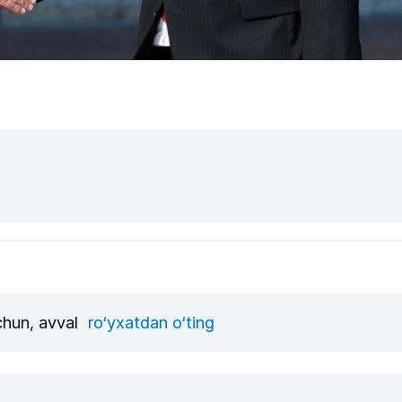
uchun, avval
ro‘yxatdan o‘ting