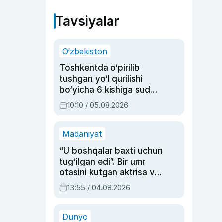
Tavsiyalar
O‘zbekiston
Toshkentda o‘pirilib
tushgan yo‘l qurilishi
bo‘yicha 6 kishiga sud
hukmi o‘qildi
10:10 / 05.08.2026
Madaniyat
“U boshqalar baxti uchun
tug‘ilgan edi”. Bir umr
otasini kutgan aktrisa va
dublyaj ustasi Rimma
13:55 / 04.08.2026
Ahmedovaning
sinovlarga to‘la hayoti
Dunyo