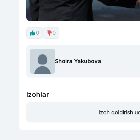
0
0
Shoira Yakubova
Izohlar
Izoh qoldirish 