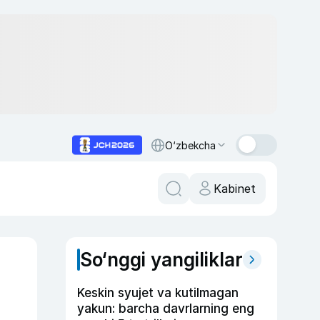
O‘zbekcha
Kabinet
So‘nggi yangiliklar
Keskin syujet va kutilmagan
yakun: barcha davrlarning eng