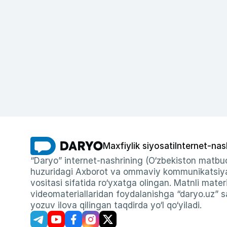
Maxfiylik siyosati
Internet-nas
“Daryo” internet-nashrining (O‘zbekiston matbuo
huzuridagi Axborot va ommaviy kommunikatsiyal
vositasi sifatida ro‘yxatga olingan. Matnli materi
videomateriallaridan foydalanishga “daryo.uz” sa
yozuv ilova qilingan taqdirda yo‘l qo‘yiladi.