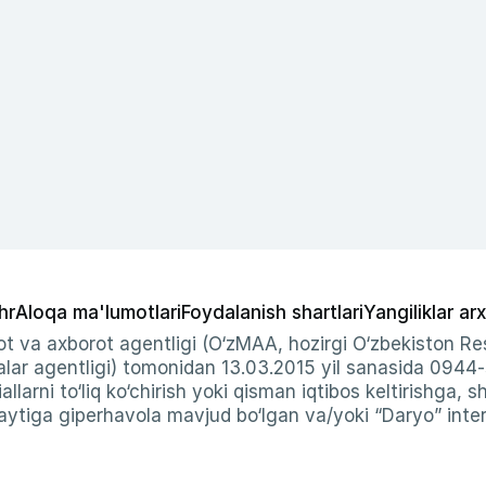
hr
Aloqa ma'lumotlari
Foydalanish shartlari
Yangiliklar arx
t va axborot agentligi (O‘zMAA, hozirgi O‘zbekiston Res
ar agentligi) tomonidan 13.03.2015 yil sanasida 0944
allarni to‘liq ko‘chirish yoki qisman iqtibos keltirishga, 
ytiga giperhavola mavjud bo‘lgan va/yoki “Daryo” intern