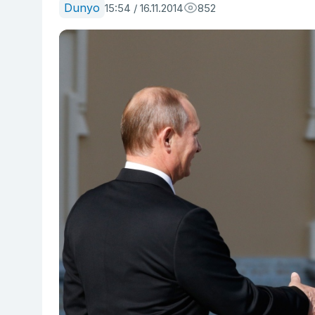
Dunyo
15:54 / 16.11.2014
852