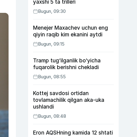
yaxshi 5 ta trilleri
Bugun, 09:30
Menejer Maxachev uchun eng
qiyin raqib kim ekanini aytdi
Bugun, 09:15
Tramp tug‘ilganlik bo‘yicha
fuqarolik berishni chekladi
Bugun, 08:55
Kottej savdosi ortidan
tovlamachilik qilgan aka-uka
ushlandi
Bugun, 08:48
Eron AQSHning kamida 12 shtati