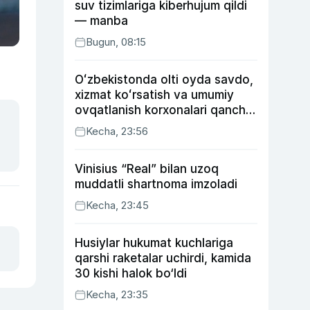
suv tizimlariga kiberhujum qildi
— manba
Bugun, 08:15
Oʻzbekistonda olti oyda savdo,
xizmat koʻrsatish va umumiy
ovqatlanish korxonalari qancha
soliq toʻlagani ochiqlandi
Kecha, 23:56
Vinisius “Real” bilan uzoq
muddatli shartnoma imzoladi
Kecha, 23:45
Husiylar hukumat kuchlariga
qarshi raketalar uchirdi, kamida
30 kishi halok bo‘ldi
Kecha, 23:35