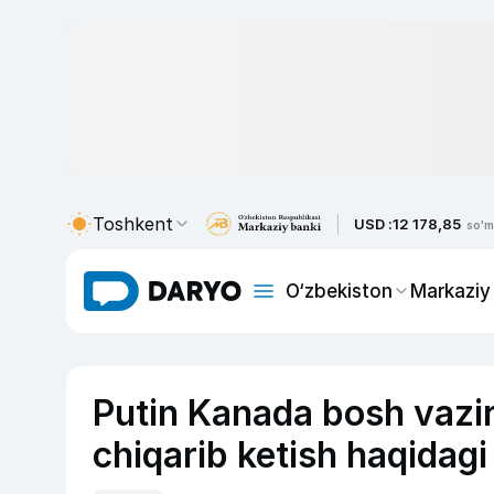
Toshkent
USD :
12 178,85
so'm
O‘zbekiston
Markaziy
Putin Kanada bosh vazir
chiqarib ketish haqidagi 