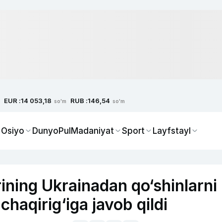
EUR :
RUB :
14 053,18
146,54
so'm
so'm
 Osiyo
Dunyo
Pul
Madaniyat
Sport
Layfstayl
ining Ukrainadan qo‘shinlarni
chaqirig‘iga javob qildi