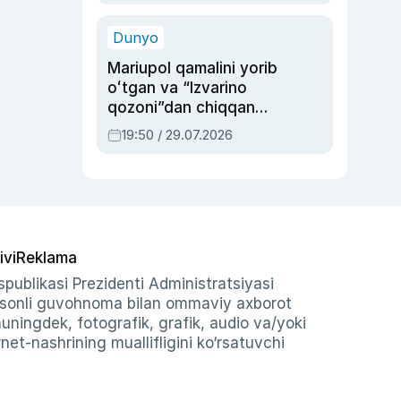
qolgan voqea
Dunyo
Mariupol qamalini yorib
oʻtgan va “Izvarino
qozoni”dan chiqqan
qahramon — Ukraina
19:50 / 29.07.2026
armiyasi bosh
qoʻmondoni Drapatiy
haqida
ivi
Reklama
publikasi Prezidenti Administratsiyasi
-sonli guvohnoma bilan ommaviy axborot
shuningdek, fotografik, grafik, audio va/yoki
et-nashrining muallifligini ko‘rsatuvchi