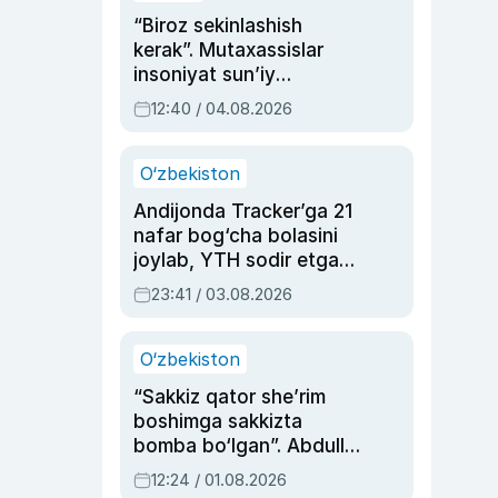
“Biroz sekinlashish
kerak”. Mutaxassislar
insoniyat sun’iy
intellektni boshqara
12:40 / 04.08.2026
olmay qolishidan xavotir
bildirdi
O‘zbekiston
Andijonda Tracker’ga 21
nafar bog‘cha bolasini
joylab, YTH sodir etgan
ayolga sud hukmi o‘qildi
23:41 / 03.08.2026
O‘zbekiston
“Sakkiz qator she’rim
boshimga sakkizta
bomba bo‘lgan”. Abdulla
Oripovni siyosiy
12:24 / 01.08.2026
ayblovlardan asrab