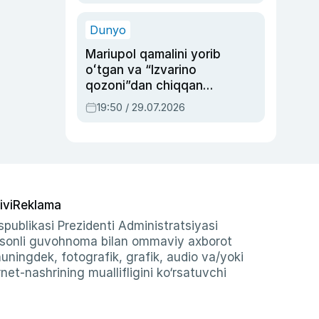
qolgan voqea
Dunyo
Mariupol qamalini yorib
oʻtgan va “Izvarino
qozoni”dan chiqqan
qahramon — Ukraina
19:50 / 29.07.2026
armiyasi bosh
qoʻmondoni Drapatiy
haqida
ivi
Reklama
publikasi Prezidenti Administratsiyasi
-sonli guvohnoma bilan ommaviy axborot
shuningdek, fotografik, grafik, audio va/yoki
et-nashrining muallifligini ko‘rsatuvchi