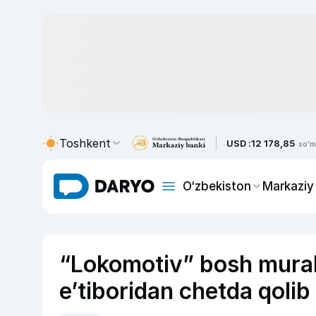
Toshkent
USD :
12 178,85
so'm
O‘zbekiston
Markaziy
“Lokomotiv” bosh murab
e’tiboridan chetda qoli