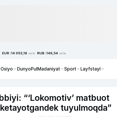
EUR :
RUB :
14 053,18
146,54
so'm
so'm
 Osiyo
Dunyo
Pul
Madaniyat
Sport
Layfstayl
biyi: “‘Lokomotiv’ matbuot
b ketayotgandek tuyulmoqda”