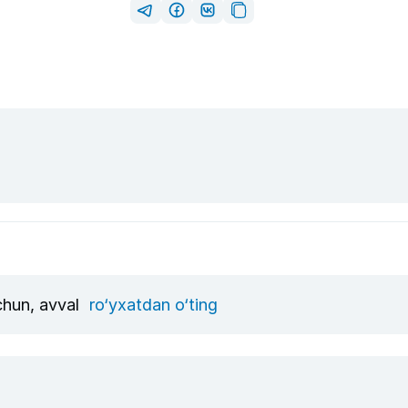
uchun, avval
ro‘yxatdan o‘ting