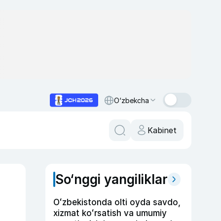
O‘zbekcha
Kabinet
So‘nggi yangiliklar
Oʻzbekistonda olti oyda savdo,
xizmat koʻrsatish va umumiy