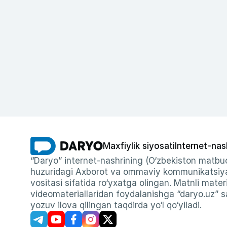
Maxfiylik siyosati
Internet-nas
“Daryo” internet-nashrining (O‘zbekiston matbuo
huzuridagi Axborot va ommaviy kommunikatsiyal
vositasi sifatida ro‘yxatga olingan. Matnli materi
videomateriallaridan foydalanishga “daryo.uz” sa
yozuv ilova qilingan taqdirda yo‘l qo‘yiladi.