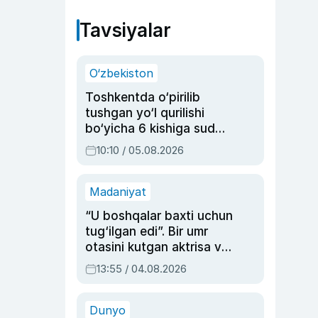
Tavsiyalar
O‘zbekiston
Toshkentda o‘pirilib
tushgan yo‘l qurilishi
bo‘yicha 6 kishiga sud
hukmi o‘qildi
10:10 / 05.08.2026
Madaniyat
“U boshqalar baxti uchun
tug‘ilgan edi”. Bir umr
otasini kutgan aktrisa va
dublyaj ustasi Rimma
13:55 / 04.08.2026
Ahmedovaning
sinovlarga to‘la hayoti
Dunyo