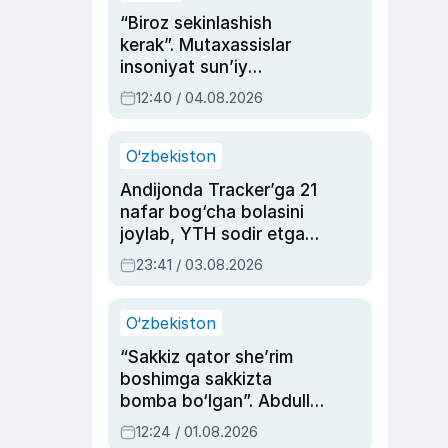
“Biroz sekinlashish
kerak”. Mutaxassislar
insoniyat sun’iy
intellektni boshqara
12:40 / 04.08.2026
olmay qolishidan xavotir
bildirdi
O‘zbekiston
Andijonda Tracker’ga 21
nafar bog‘cha bolasini
joylab, YTH sodir etgan
ayolga sud hukmi o‘qildi
23:41 / 03.08.2026
O‘zbekiston
“Sakkiz qator she’rim
boshimga sakkizta
bomba bo‘lgan”. Abdulla
Oripovni siyosiy
12:24 / 01.08.2026
ayblovlardan asrab