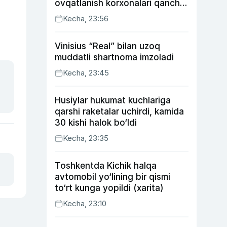
ovqatlanish korxonalari qancha
soliq toʻlagani ochiqlandi
Kecha, 23:56
Vinisius “Real” bilan uzoq
muddatli shartnoma imzoladi
Kecha, 23:45
Husiylar hukumat kuchlariga
qarshi raketalar uchirdi, kamida
30 kishi halok bo‘ldi
Kecha, 23:35
Toshkentda Kichik halqa
avtomobil yo‘lining bir qismi
to‘rt kunga yopildi (xarita)
Kecha, 23:10