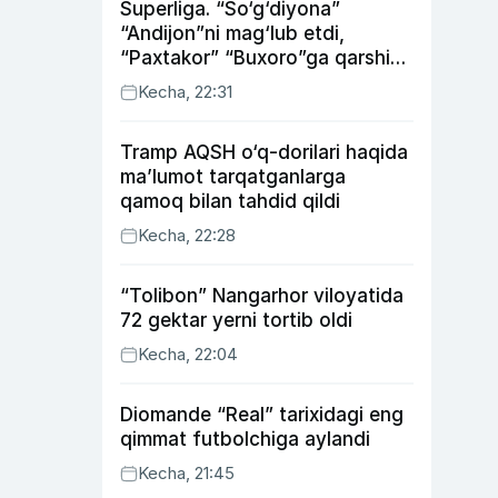
Superliga. “So‘g‘diyona”
“Andijon”ni mag‘lub etdi,
“Paxtakor” “Buxoro”ga qarshi
bahsda g‘alabani qo‘ldan
Kecha, 22:31
chiqardi
Tramp AQSH o‘q-dorilari haqida
ma’lumot tarqatganlarga
qamoq bilan tahdid qildi
Kecha, 22:28
“Tolibon” Nangarhor viloyatida
72 gektar yerni tortib oldi
Kecha, 22:04
Diomande “Real” tarixidagi eng
qimmat futbolchiga aylandi
Kecha, 21:45