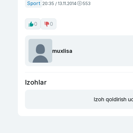
Sport
20:35 / 13.11.2014
553
0
0
muxlisa
Izohlar
Izoh qoldirish 