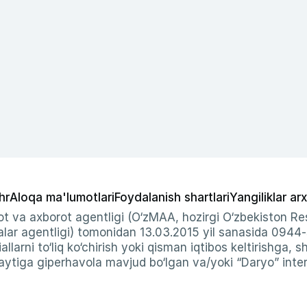
hr
Aloqa ma'lumotlari
Foydalanish shartlari
Yangiliklar arx
t va axborot agentligi (O‘zMAA, hozirgi O‘zbekiston Res
ar agentligi) tomonidan 13.03.2015 yil sanasida 0944
allarni to‘liq ko‘chirish yoki qisman iqtibos keltirishga, 
ytiga giperhavola mavjud bo‘lgan va/yoki “Daryo” intern