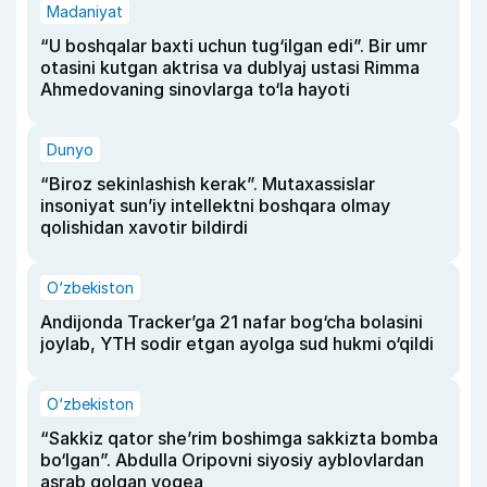
Madaniyat
“U boshqalar baxti uchun tug‘ilgan edi”. Bir umr
otasini kutgan aktrisa va dublyaj ustasi Rimma
Ahmedovaning sinovlarga to‘la hayoti
Dunyo
“Biroz sekinlashish kerak”. Mutaxassislar
insoniyat sun’iy intellektni boshqara olmay
qolishidan xavotir bildirdi
O‘zbekiston
Andijonda Tracker’ga 21 nafar bog‘cha bolasini
joylab, YTH sodir etgan ayolga sud hukmi o‘qildi
O‘zbekiston
“Sakkiz qator she’rim boshimga sakkizta bomba
bo‘lgan”. Abdulla Oripovni siyosiy ayblovlardan
asrab qolgan voqea