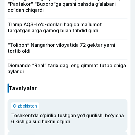
“Paxtakor” “Buxoro”ga qarshi bahsda g‘alabani
qo‘ldan chiqardi
Tramp AQSH o‘q-dorilari haqida ma’lumot
tarqatganlarga qamoq bilan tahdid qildi
“Tolibon” Nangarhor viloyatida 72 gektar yerni
tortib oldi
Diomande “Real” tarixidagi eng qimmat futbolchiga
aylandi
Tavsiyalar
O‘zbekiston
Toshkentda o‘pirilib tushgan yo‘l qurilishi bo‘yicha
6 kishiga sud hukmi o‘qildi