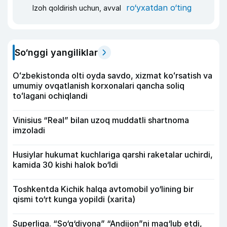
ro‘yxatdan o‘ting
Izoh qoldirish uchun, avval
So‘nggi yangiliklar
Oʻzbekistonda olti oyda savdo, xizmat koʻrsatish va
umumiy ovqatlanish korxonalari qancha soliq
toʻlagani ochiqlandi
Vinisius “Real” bilan uzoq muddatli shartnoma
imzoladi
Husiylar hukumat kuchlariga qarshi raketalar uchirdi,
kamida 30 kishi halok bo‘ldi
Toshkentda Kichik halqa avtomobil yo‘lining bir
qismi to‘rt kunga yopildi (xarita)
Superliga. “So‘g‘diyona” “Andijon”ni mag‘lub etdi,