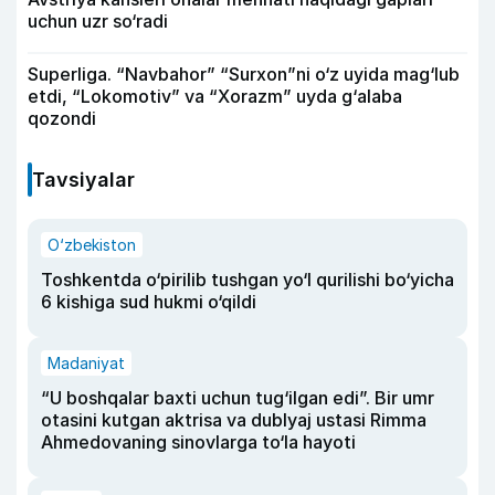
uchun uzr so‘radi
Superliga. “Navbahor” “Surxon”ni o‘z uyida mag‘lub
etdi, “Lokomotiv” va “Xorazm” uyda g‘alaba
qozondi
Tavsiyalar
O‘zbekiston
Toshkentda o‘pirilib tushgan yo‘l qurilishi bo‘yicha
6 kishiga sud hukmi o‘qildi
Madaniyat
“U boshqalar baxti uchun tug‘ilgan edi”. Bir umr
otasini kutgan aktrisa va dublyaj ustasi Rimma
Ahmedovaning sinovlarga to‘la hayoti