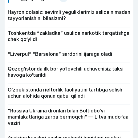
Hayron qolasiz: sevimli yeguliklarimiz aslida nimadan
tayyorlanishini bilasizmi?
Toshkentda “zakladka” usulida narkotik tarqatishga
chek qo‘yildi
“Liverpul” “Barselona” sardorini ijaraga oladi
Qozog‘istonda ilk bor yo‘lovchili uchuvchisiz taksi
havoga ko‘tarildi
O‘zbekistonda rieltorlik faoliyatini tartibga solish
uchun alohida qonun qabul qilindi
“Rossiya Ukraina dronlari bilan Boltiqbo‘yi
mamlakatlariga zarba bermoqchi” — Litva mudofaa
vaziri
Avstriya kansleri onalar mehnati haqidagi gaplari