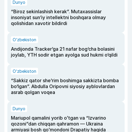
Dunyo
“Biroz sekinlashish kerak”. Mutaxassislar
insoniyat sun’iy intellektni boshqara olmay
qolishidan xavotir bildirdi
O‘zbekiston
Andijonda Tracker’ga 21 nafar bog‘cha bolasini
joylab, YTH sodir etgan ayolga sud hukmi o‘qildi
O‘zbekiston
“Sakkiz qator she’rim boshimga sakkizta bomba
bo‘lgan”. Abdulla Oripovni siyosiy ayblovlardan
asrab qolgan voqea
Dunyo
Mariupol qamalini yorib oʻtgan va “Izvarino
qozoni”dan chiqqan qahramon — Ukraina
armiyasi bosh qoʻmondoni Drapatiy haqida