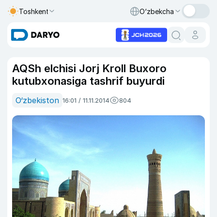
Toshkent
O‘zbekcha
AQSh elchisi Jorj Kroll Buxoro
kutubxonasiga tashrif buyurdi
O‘zbekiston
16:01 / 11.11.2014
804