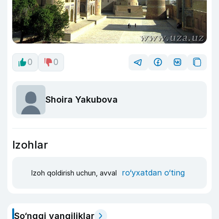
0
0
Shoira Yakubova
Izohlar
ro‘yxatdan o‘ting
Izoh qoldirish uchun, avval
So‘nggi yangiliklar