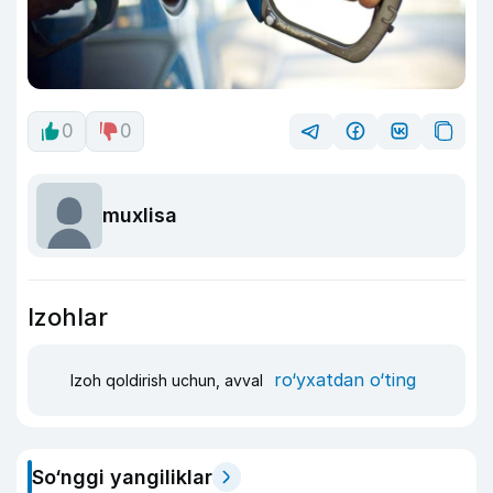
0
0
muxlisa
Izohlar
ro‘yxatdan o‘ting
Izoh qoldirish uchun, avval
So‘nggi yangiliklar