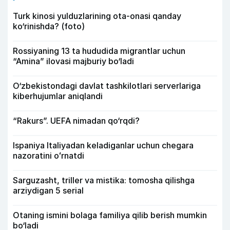
Turk kinosi yulduzlarining ota-onasi qanday
ko‘rinishda? (foto)
Rossiyaning 13 ta hududida migrantlar uchun
“Amina” ilovasi majburiy bo‘ladi
O‘zbekistondagi davlat tashkilotlari serverlariga
kiberhujumlar aniqlandi
“Rakurs”. UEFA nimadan qo‘rqdi?
Ispaniya Italiyadan keladiganlar uchun chegara
nazoratini oʻrnatdi
Sarguzasht, triller va mistika: tomosha qilishga
arziydigan 5 serial
Otaning ismini bolaga familiya qilib berish mumkin
bo‘ladi