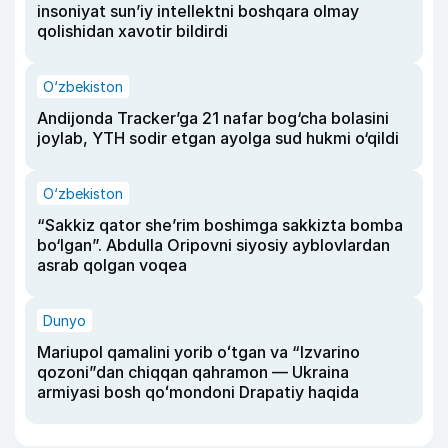
insoniyat sun’iy intellektni boshqara olmay
qolishidan xavotir bildirdi
O‘zbekiston
Andijonda Tracker’ga 21 nafar bog‘cha bolasini
joylab, YTH sodir etgan ayolga sud hukmi o‘qildi
O‘zbekiston
“Sakkiz qator she’rim boshimga sakkizta bomba
bo‘lgan”. Abdulla Oripovni siyosiy ayblovlardan
asrab qolgan voqea
Dunyo
Mariupol qamalini yorib oʻtgan va “Izvarino
qozoni”dan chiqqan qahramon — Ukraina
armiyasi bosh qoʻmondoni Drapatiy haqida