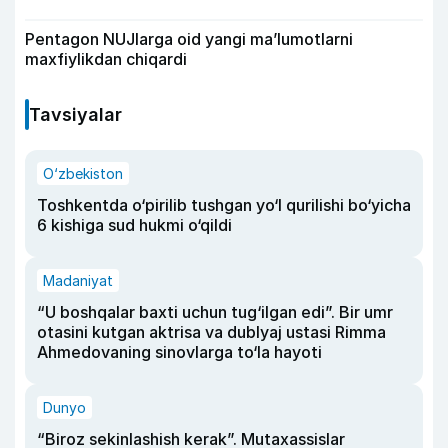
Pentagon NUJlarga oid yangi maʼlumotlarni
maxfiylikdan chiqardi
Tavsiyalar
O‘zbekiston
Toshkentda o‘pirilib tushgan yo‘l qurilishi bo‘yicha
6 kishiga sud hukmi o‘qildi
Madaniyat
“U boshqalar baxti uchun tug‘ilgan edi”. Bir umr
otasini kutgan aktrisa va dublyaj ustasi Rimma
Ahmedovaning sinovlarga to‘la hayoti
Dunyo
“Biroz sekinlashish kerak”. Mutaxassislar