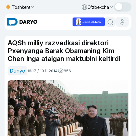
Toshkent
O‘zbekcha
AQSh milliy razvedkasi direktori
Pxenyanga Barak Obamaning Kim
Chen Inga atalgan maktubini keltirdi
Dunyo
16:17 / 10.11.2014
856