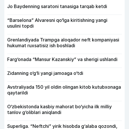
Jo Baydenning saratoni tanasiga tarqab ketdi
“Barselona” Alvaresni qo‘lga kiritishning yangi
usulini topdi
Grenlandiyada Trampga aloqador neft kompaniyasi
hukumat ruxsatisiz ish boshladi
Farg‘onada “Mansur Kazanskiy” va sherigi ushlandi
Zidanning o‘g‘li yangi jamoaga o‘tdi
Avstraliyada 150 yil oldin olingan kitob kutubxonaga
qaytarildi
O‘zbekistonda kasbiy mahorat bo‘yicha ilk milliy
tanlov g‘oliblari aniqlandi
Superliga. “Neftchi” yirik hisobda g‘alaba qozondi,