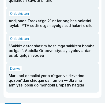
qolishidan xavotir bildirdi
O‘zbekiston
Andijonda Tracker’ga 21 nafar bog‘cha bolasini
joylab, YTH sodir etgan ayolga sud hukmi o‘qildi
O‘zbekiston
“Sakkiz qator she’rim boshimga sakkizta bomba
bo‘lgan”. Abdulla Oripovni siyosiy ayblovlardan
asrab qolgan voqea
Dunyo
Mariupol qamalini yorib oʻtgan va “Izvarino
qozoni”dan chiqqan qahramon — Ukraina
armiyasi bosh qoʻmondoni Drapatiy haqida