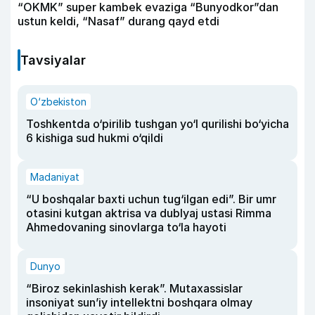
“OKMK” super kambek evaziga “Bunyodkor”dan
ustun keldi, “Nasaf” durang qayd etdi
Tavsiyalar
O‘zbekiston
Toshkentda o‘pirilib tushgan yo‘l qurilishi bo‘yicha
6 kishiga sud hukmi o‘qildi
Madaniyat
“U boshqalar baxti uchun tug‘ilgan edi”. Bir umr
otasini kutgan aktrisa va dublyaj ustasi Rimma
Ahmedovaning sinovlarga to‘la hayoti
Dunyo
“Biroz sekinlashish kerak”. Mutaxassislar
insoniyat sun’iy intellektni boshqara olmay