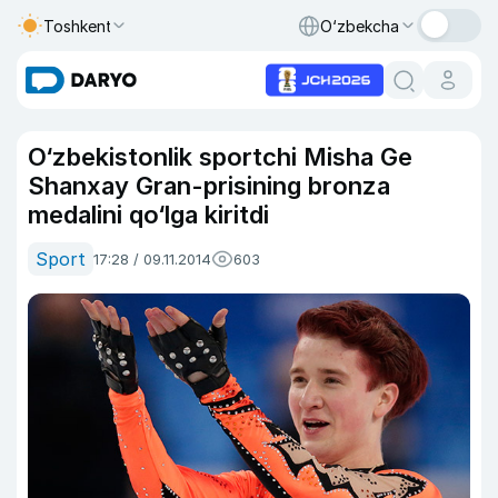
Toshkent
O‘zbekcha
O‘zbekistonlik sportchi Misha Ge
Shanxay Gran-prisining bronza
medalini qo‘lga kiritdi
Sport
17:28 / 09.11.2014
603