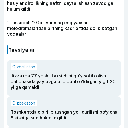
husiylar qirollikning neftni qayta ishlash zavodiga
hujum qildi
“Tansoqchi”: Gollivudning eng yaxshi
melodramalaridan birining kadr ortida qolib ketgan
voqealari
Tavsiyalar
O‘zbekiston
Jizzaxda 77 yoshli taksichini qo‘y sotib olish
bahonasida yaylovga olib borib o‘ldirgan yigit 20
yilga qamaldi
O‘zbekiston
Toshkentda o‘pirilib tushgan yo‘l qurilishi bo‘yicha
6 kishiga sud hukmi o‘qildi