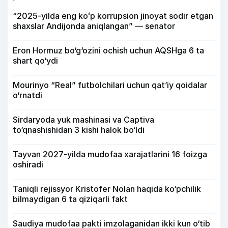
“2025-yilda eng koʻp korrupsion jinoyat sodir etgan
shaxslar Andijonda aniqlangan” — senator
Eron Hormuz bo‘g‘ozini ochish uchun AQSHga 6 ta
shart qo‘ydi
Mourinyo “Real” futbolchilari uchun qat’iy qoidalar
o‘rnatdi
Sirdaryoda yuk mashinasi va Captiva
to‘qnashishidan 3 kishi halok bo‘ldi
Tayvan 2027-yilda mudofaa xarajatlarini 16 foizga
oshiradi
Taniqli rejissyor Kristofer Nolan haqida ko‘pchilik
bilmaydigan 6 ta qiziqarli fakt
Saudiya mudofaa pakti imzolaganidan ikki kun o‘tib