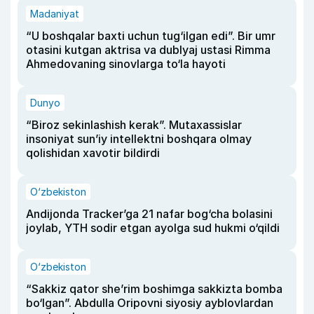
Madaniyat
“U boshqalar baxti uchun tug‘ilgan edi”. Bir umr
otasini kutgan aktrisa va dublyaj ustasi Rimma
Ahmedovaning sinovlarga to‘la hayoti
Dunyo
“Biroz sekinlashish kerak”. Mutaxassislar
insoniyat sun’iy intellektni boshqara olmay
qolishidan xavotir bildirdi
O‘zbekiston
Andijonda Tracker’ga 21 nafar bog‘cha bolasini
joylab, YTH sodir etgan ayolga sud hukmi o‘qildi
O‘zbekiston
“Sakkiz qator she’rim boshimga sakkizta bomba
bo‘lgan”. Abdulla Oripovni siyosiy ayblovlardan