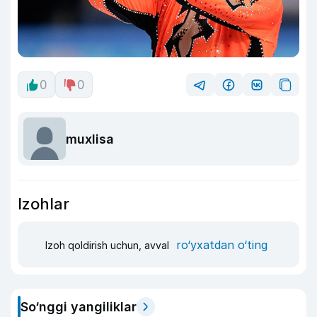
0
0
muxlisa
Izohlar
ro‘yxatdan o‘ting
Izoh qoldirish uchun, avval
So‘nggi yangiliklar