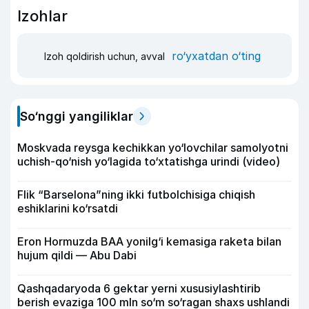
Izohlar
ro‘yxatdan o‘ting
Izoh qoldirish uchun, avval
So‘nggi yangiliklar
Moskvada reysga kechikkan yo‘lovchilar samolyotni
uchish-qo‘nish yo‘lagida to‘xtatishga urindi (video)
Flik “Barselona”ning ikki futbolchisiga chiqish
eshiklarini ko‘rsatdi
Eron Hormuzda BAA yonilg‘i kemasiga raketa bilan
hujum qildi — Abu Dabi
Qashqadaryoda 6 gektar yerni xususiylashtirib
berish evaziga 100 mln so‘m so‘ragan shaxs ushlandi