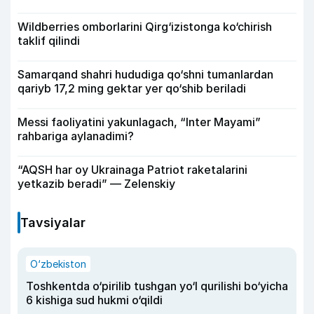
Wildberries omborlarini Qirg‘izistonga ko‘chirish
taklif qilindi
Samarqand shahri hududiga qo‘shni tumanlardan
qariyb 17,2 ming gektar yer qo‘shib beriladi
Messi faoliyatini yakunlagach, “Inter Mayami”
rahbariga aylanadimi?
“AQSH har oy Ukrainaga Patriot raketalarini
yetkazib beradi” — Zelenskiy
Tavsiyalar
O‘zbekiston
Toshkentda o‘pirilib tushgan yo‘l qurilishi bo‘yicha
6 kishiga sud hukmi o‘qildi