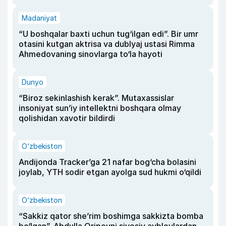
Madaniyat
“U boshqalar baxti uchun tug‘ilgan edi”. Bir umr
otasini kutgan aktrisa va dublyaj ustasi Rimma
Ahmedovaning sinovlarga to‘la hayoti
Dunyo
“Biroz sekinlashish kerak”. Mutaxassislar
insoniyat sun’iy intellektni boshqara olmay
qolishidan xavotir bildirdi
O‘zbekiston
Andijonda Tracker’ga 21 nafar bog‘cha bolasini
joylab, YTH sodir etgan ayolga sud hukmi o‘qildi
O‘zbekiston
“Sakkiz qator she’rim boshimga sakkizta bomba