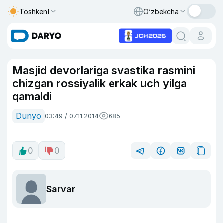
Toshkent
O‘zbekcha
Masjid devorlariga svastika rasmini
chizgan rossiyalik erkak uch yilga
qamaldi
Dunyo
03:49 / 07.11.2014
685
0
0
Sarvar