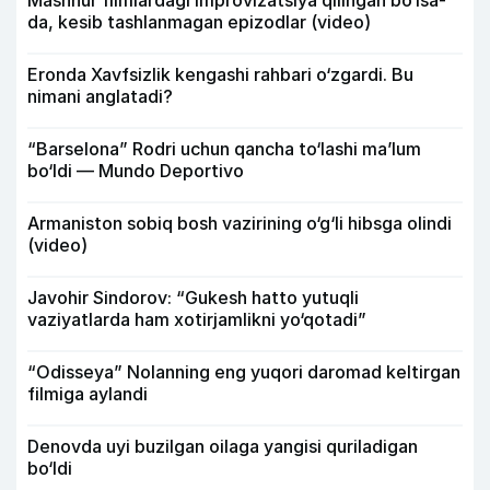
Mashhur filmlardagi improvizatsiya qilingan bo‘lsa-
da, kesib tashlanmagan epizodlar (video)
Eronda Xavfsizlik kengashi rahbari o‘zgardi. Bu
nimani anglatadi?
“Barselona” Rodri uchun qancha to‘lashi ma’lum
bo‘ldi — Mundo Deportivo
Armaniston sobiq bosh vazirining o‘g‘li hibsga olindi
(video)
Javohir Sindorov: “Gukesh hatto yutuqli
vaziyatlarda ham xotirjamlikni yo‘qotadi”
“Odisseya” Nolanning eng yuqori daromad keltirgan
filmiga aylandi
Denovda uyi buzilgan oilaga yangisi quriladigan
bo‘ldi