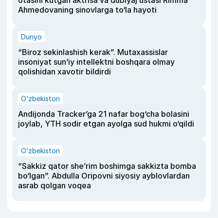
otasini kutgan aktrisa va dublyaj ustasi Rimma
Ahmedovaning sinovlarga to‘la hayoti
Dunyo
“Biroz sekinlashish kerak”. Mutaxassislar
insoniyat sun’iy intellektni boshqara olmay
qolishidan xavotir bildirdi
O‘zbekiston
Andijonda Tracker’ga 21 nafar bog‘cha bolasini
joylab, YTH sodir etgan ayolga sud hukmi o‘qildi
O‘zbekiston
“Sakkiz qator she’rim boshimga sakkizta bomba
bo‘lgan”. Abdulla Oripovni siyosiy ayblovlardan
asrab qolgan voqea