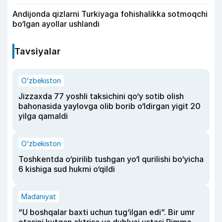
Andijonda qizlarni Turkiyaga fohishalikka sotmoqchi
bo‘lgan ayollar ushlandi
Tavsiyalar
O‘zbekiston
Jizzaxda 77 yoshli taksichini qo‘y sotib olish
bahonasida yaylovga olib borib o‘ldirgan yigit 20
yilga qamaldi
O‘zbekiston
Toshkentda o‘pirilib tushgan yo‘l qurilishi bo‘yicha
6 kishiga sud hukmi o‘qildi
Madaniyat
“U boshqalar baxti uchun tug‘ilgan edi”. Bir umr