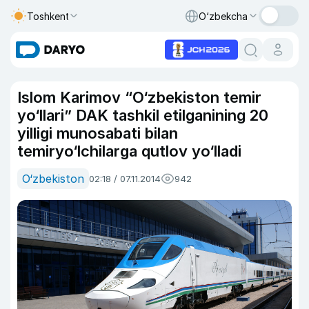
Toshkent
O‘zbekcha
Islom Karimov “O‘zbekiston temir
yo‘llari” DAK tashkil etilganining 20
yilligi munosabati bilan
temiryo‘lchilarga qutlov yo‘lladi
O‘zbekiston
02:18 / 07.11.2014
942