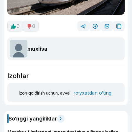
0
0
muxlisa
Izohlar
ro‘yxatdan o‘ting
Izoh qoldirish uchun, avval
So‘nggi yangiliklar