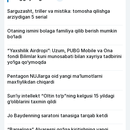
Sarguzasht, triller va mistika: tomosha qilishga
arziydigan 5 serial
Otaning ismini bolaga familiya qilib berish mumkin
bo‘ladi
“Yaxshilik Airdropi”: Uzum, PUBG Mobile va Ona
fondi Bilimlar kuni munosabati bilan xayriya tadbirini
yo‘lga qo‘ymoqda
Pentagon NUJlarga oid yangi maʼlumotlarni
maxfiylikdan chiqardi
Sun’iy intellekt “Oltin to‘p”ning kelgusi 15 yildagi
g‘oliblarini taxmin qildi
Jo Baydenning saratoni tanasiga tarqab ketdi
“Barselona” Alvaresni qo‘lga kiritishning yangi