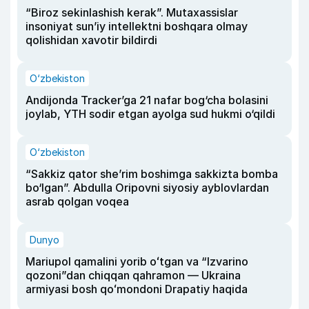
“Biroz sekinlashish kerak”. Mutaxassislar
insoniyat sun’iy intellektni boshqara olmay
qolishidan xavotir bildirdi
O‘zbekiston
Andijonda Tracker’ga 21 nafar bog‘cha bolasini
joylab, YTH sodir etgan ayolga sud hukmi o‘qildi
O‘zbekiston
“Sakkiz qator she’rim boshimga sakkizta bomba
bo‘lgan”. Abdulla Oripovni siyosiy ayblovlardan
asrab qolgan voqea
Dunyo
Mariupol qamalini yorib oʻtgan va “Izvarino
qozoni”dan chiqqan qahramon — Ukraina
armiyasi bosh qoʻmondoni Drapatiy haqida