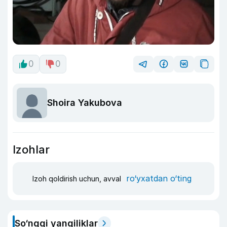
0
0
Shoira Yakubova
Izohlar
ro‘yxatdan o‘ting
Izoh qoldirish uchun, avval
So‘nggi yangiliklar