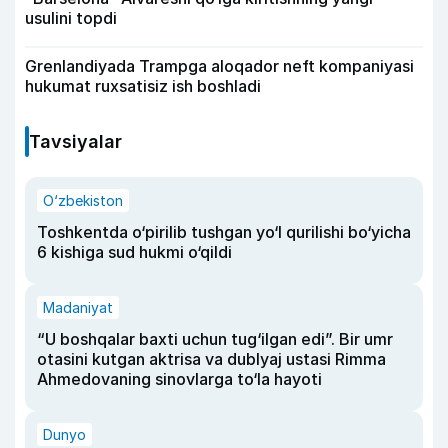
usulini topdi
Grenlandiyada Trampga aloqador neft kompaniyasi
hukumat ruxsatisiz ish boshladi
Tavsiyalar
O‘zbekiston
Toshkentda o‘pirilib tushgan yo‘l qurilishi bo‘yicha
6 kishiga sud hukmi o‘qildi
Madaniyat
“U boshqalar baxti uchun tug‘ilgan edi”. Bir umr
otasini kutgan aktrisa va dublyaj ustasi Rimma
Ahmedovaning sinovlarga to‘la hayoti
Dunyo