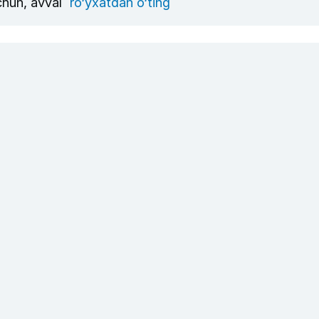
uchun, avval
ro‘yxatdan o‘ting