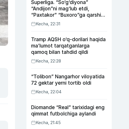
Superliga. “So‘g‘diyona”
“Andijon”ni mag‘lub etdi,
“Paxtakor” “Buxoro”ga qarshi
bahsda g‘alabani qo‘ldan
Kecha, 22:31
chiqardi
Tramp AQSH o‘q-dorilari haqida
ma’lumot tarqatganlarga
qamoq bilan tahdid qildi
Kecha, 22:28
“Tolibon” Nangarhor viloyatida
72 gektar yerni tortib oldi
Kecha, 22:04
Diomande “Real” tarixidagi eng
qimmat futbolchiga aylandi
Kecha, 21:45