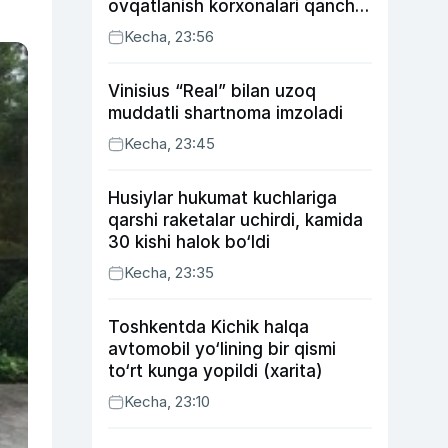
ovqatlanish korxonalari qancha
soliq toʻlagani ochiqlandi
Kecha, 23:56
Vinisius “Real” bilan uzoq
muddatli shartnoma imzoladi
Kecha, 23:45
Husiylar hukumat kuchlariga
qarshi raketalar uchirdi, kamida
30 kishi halok bo‘ldi
Kecha, 23:35
Toshkentda Kichik halqa
avtomobil yo‘lining bir qismi
to‘rt kunga yopildi (xarita)
Kecha, 23:10