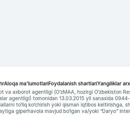
hr
Aloqa ma'lumotlari
Foydalanish shartlari
Yangiliklar arx
t va axborot agentligi (O‘zMAA, hozirgi O‘zbekiston Res
ar agentligi) tomonidan 13.03.2015 yil sanasida 0944
allarni to‘liq ko‘chirish yoki qisman iqtibos keltirishga, 
ytiga giperhavola mavjud bo‘lgan va/yoki “Daryo” intern