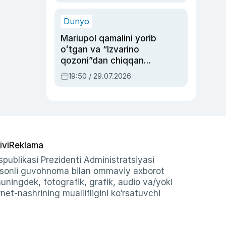
qolgan voqea
Dunyo
Mariupol qamalini yorib
oʻtgan va “Izvarino
qozoni”dan chiqqan
qahramon — Ukraina
19:50 / 29.07.2026
armiyasi bosh
qoʻmondoni Drapatiy
haqida
ivi
Reklama
publikasi Prezidenti Administratsiyasi
-sonli guvohnoma bilan ommaviy axborot
shuningdek, fotografik, grafik, audio va/yoki
et-nashrining muallifligini ko‘rsatuvchi