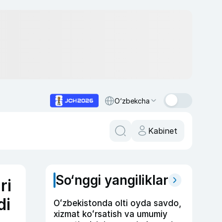
O‘zbekcha
Kabinet
So‘nggi yangiliklar
ri
di
Oʻzbekistonda olti oyda savdo,
xizmat koʻrsatish va umumiy