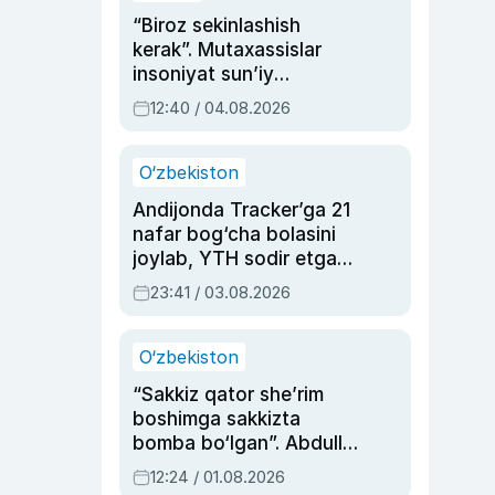
“Biroz sekinlashish
kerak”. Mutaxassislar
insoniyat sun’iy
intellektni boshqara
12:40 / 04.08.2026
olmay qolishidan xavotir
bildirdi
O‘zbekiston
Andijonda Tracker’ga 21
nafar bog‘cha bolasini
joylab, YTH sodir etgan
ayolga sud hukmi o‘qildi
23:41 / 03.08.2026
O‘zbekiston
“Sakkiz qator she’rim
boshimga sakkizta
bomba bo‘lgan”. Abdulla
Oripovni siyosiy
12:24 / 01.08.2026
ayblovlardan asrab