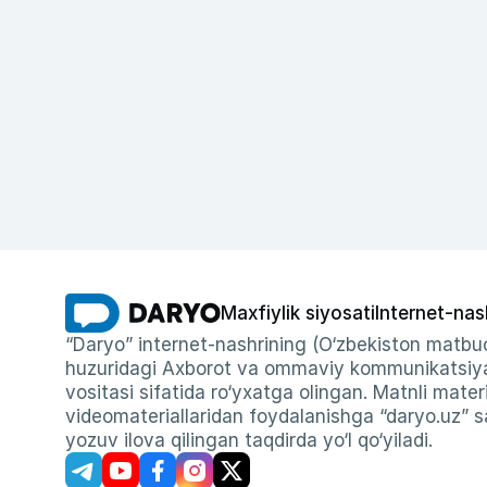
Maxfiylik siyosati
Internet-nas
“Daryo” internet-nashrining (O‘zbekiston matbuo
huzuridagi Axborot va ommaviy kommunikatsiyal
vositasi sifatida ro‘yxatga olingan. Matnli materi
videomateriallaridan foydalanishga “daryo.uz” sa
yozuv ilova qilingan taqdirda yo‘l qo‘yiladi.