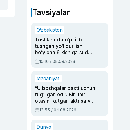
Tavsiyalar
O‘zbekiston
Toshkentda o‘pirilib
tushgan yo‘l qurilishi
bo‘yicha 6 kishiga sud
hukmi o‘qildi
10:10 / 05.08.2026
Madaniyat
“U boshqalar baxti uchun
tug‘ilgan edi”. Bir umr
otasini kutgan aktrisa va
dublyaj ustasi Rimma
13:55 / 04.08.2026
Ahmedovaning
sinovlarga to‘la hayoti
Dunyo