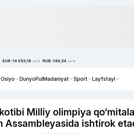
EUR :
RUB :
14 053,18
146,54
so'm
so'm
 Osiyo
Dunyo
Pul
Madaniyat
Sport
Layfstayl
tibi Milliy olimpiya qo‘mitala
h Assambleyasida ishtirok eta