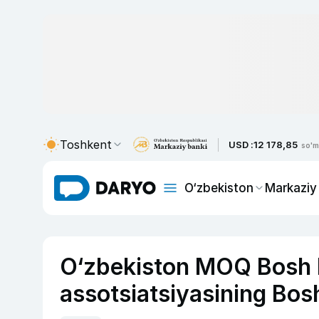
Toshkent
USD :
12 178,85
so'm
O‘zbekiston
Markaziy
O‘zbekiston MOQ Bosh ko
assotsiatsiyasining Bos