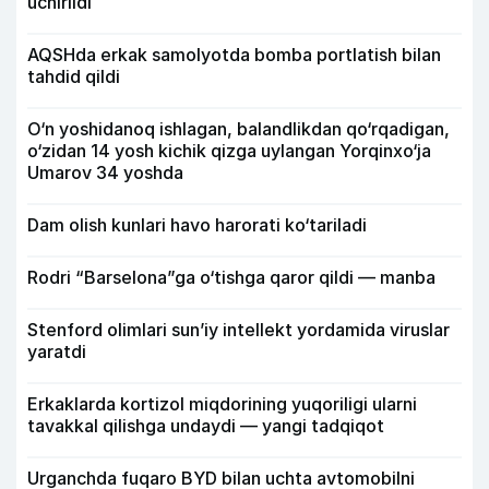
uchirildi
AQSHda erkak samolyotda bomba portlatish bilan
tahdid qildi
O‘n yoshidanoq ishlagan, balandlikdan qo‘rqadigan,
o‘zidan 14 yosh kichik qizga uylangan Yorqinxo‘ja
Umarov 34 yoshda
Dam olish kunlari havo harorati ko‘tariladi
Rodri “Barselona”ga o‘tishga qaror qildi — manba
Stenford olimlari sun’iy intellekt yordamida viruslar
yaratdi
Erkaklarda kortizol miqdorining yuqoriligi ularni
tavakkal qilishga undaydi — yangi tadqiqot
Urganchda fuqaro BYD bilan uchta avtomobilni