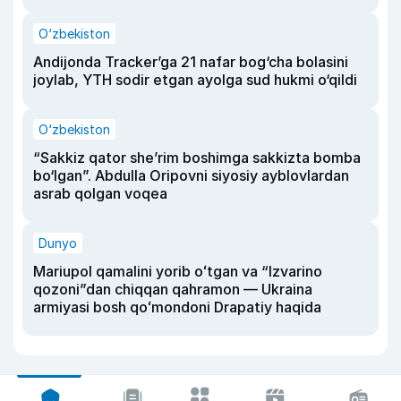
O‘zbekiston
Andijonda Tracker’ga 21 nafar bog‘cha bolasini
joylab, YTH sodir etgan ayolga sud hukmi o‘qildi
O‘zbekiston
“Sakkiz qator she’rim boshimga sakkizta bomba
bo‘lgan”. Abdulla Oripovni siyosiy ayblovlardan
asrab qolgan voqea
Dunyo
Mariupol qamalini yorib oʻtgan va “Izvarino
qozoni”dan chiqqan qahramon — Ukraina
armiyasi bosh qoʻmondoni Drapatiy haqida