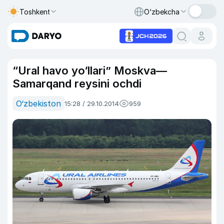
Toshkent
O‘zbekcha
“Ural havo yo‘llari” Moskva—
Samarqand reysini ochdi
O‘zbekiston
15:28 / 29.10.2014
959