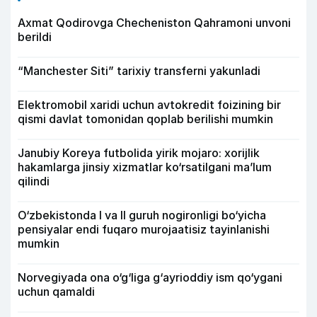
Axmat Qodirovga Checheniston Qahramoni unvoni
berildi
“Manchester Siti” tarixiy transferni yakunladi
Elektromobil xaridi uchun avtokredit foizining bir
qismi davlat tomonidan qoplab berilishi mumkin
Janubiy Koreya futbolida yirik mojaro: xorijlik
hakamlarga jinsiy xizmatlar ko‘rsatilgani ma’lum
qilindi
O‘zbekistonda I va II guruh nogironligi bo‘yicha
pensiyalar endi fuqaro murojaatisiz tayinlanishi
mumkin
Norvegiyada ona o‘g‘liga g‘ayrioddiy ism qo‘ygani
uchun qamaldi