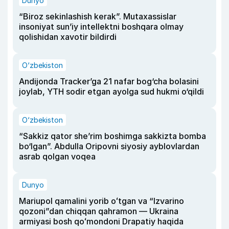
Dunyo
“Biroz sekinlashish kerak”. Mutaxassislar
insoniyat sun’iy intellektni boshqara olmay
qolishidan xavotir bildirdi
O‘zbekiston
Andijonda Tracker’ga 21 nafar bog‘cha bolasini
joylab, YTH sodir etgan ayolga sud hukmi o‘qildi
O‘zbekiston
“Sakkiz qator she’rim boshimga sakkizta bomba
bo‘lgan”. Abdulla Oripovni siyosiy ayblovlardan
asrab qolgan voqea
Dunyo
Mariupol qamalini yorib oʻtgan va “Izvarino
qozoni”dan chiqqan qahramon — Ukraina
armiyasi bosh qoʻmondoni Drapatiy haqida