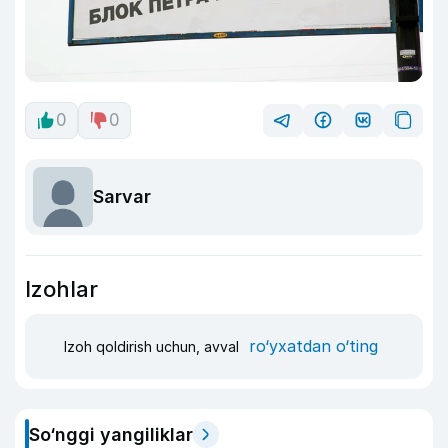
0
0
Sarvar
Izohlar
ro‘yxatdan o‘ting
Izoh qoldirish uchun, avval
So‘nggi yangiliklar