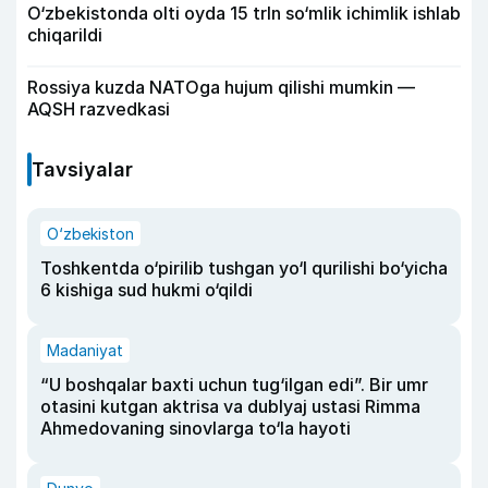
O‘zbekistonda olti oyda 15 trln so‘mlik ichimlik ishlab
chiqarildi
Rossiya kuzda NATOga hujum qilishi mumkin —
AQSH razvedkasi
Tavsiyalar
O‘zbekiston
Toshkentda o‘pirilib tushgan yo‘l qurilishi bo‘yicha
6 kishiga sud hukmi o‘qildi
Madaniyat
“U boshqalar baxti uchun tug‘ilgan edi”. Bir umr
otasini kutgan aktrisa va dublyaj ustasi Rimma
Ahmedovaning sinovlarga to‘la hayoti