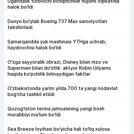
Ugandalik futbolchi bosqinchilar hujumi oqibatida
halok bo‘ldi
Dunyo bo‘ylab Boeing 737 Max samolyotlari
tekshiriladi
Samarqandda yuk mashinasi YTHga uchrab,
haydovchisi halok bo‘ldi
O‘zga sayyoralik obrazi, Disney bilan nizo va
Supermen bilan do‘stlik: aktyor Robin Uilyams
haqida ko‘pchilik bilmaydigan faktlar
O‘zbekistonda yarim yilda 700 ta yangi nodavlat
bog‘cha tashkil etildi
Qozog‘iston terma jamoasining yangi bosh
murabbiyi ma’lum bo‘ldi
Sea Breeze loyihasi bo‘yicha hali to‘liq xulosa