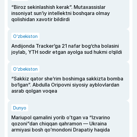
“Biroz sekinlashish kerak”. Mutaxassislar
insoniyat sun’iy intellektni boshqara olmay
qolishidan xavotir bildirdi
O‘zbekiston
Andijonda Tracker’ga 21 nafar bog‘cha bolasini
joylab, YTH sodir etgan ayolga sud hukmi o‘qildi
O‘zbekiston
“Sakkiz qator she’rim boshimga sakkizta bomba
bo‘lgan”. Abdulla Oripovni siyosiy ayblovlardan
asrab qolgan voqea
Dunyo
Mariupol qamalini yorib oʻtgan va “Izvarino
qozoni”dan chiqqan qahramon — Ukraina
armiyasi bosh qoʻmondoni Drapatiy haqida