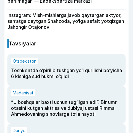
berilmagan — Ekoekspertiza markazi
Instagram: Mish-mishlarga javob qaytargan aktyor,
san’atga qaytgan Shahzoda, yo‘lga asfalt yotqizgan
Jahongir Otajonov
Tavsiyalar
O‘zbekiston
Toshkentda o‘pirilib tushgan yo‘l qurilishi bo‘yicha
6 kishiga sud hukmi o‘qildi
Madaniyat
“U boshqalar baxti uchun tug‘ilgan edi”. Bir umr
otasini kutgan aktrisa va dublyaj ustasi Rimma
Ahmedovaning sinovlarga to‘la hayoti
Dunyo