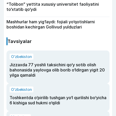
“Tolibon” yettita xususiy universitet faoliyatini
to‘xtatib qo‘ydi
Mashhurlar ham yig‘laydi: fojiali yo‘qotishlarni
boshidan kechirgan Gollivud yulduzlari
Tavsiyalar
O‘zbekiston
Jizzaxda 77 yoshli taksichini qo‘y sotib olish
bahonasida yaylovga olib borib o‘ldirgan yigit 20
yilga qamaldi
O‘zbekiston
Toshkentda o‘pirilib tushgan yo‘l qurilishi bo‘yicha
6 kishiga sud hukmi o‘qildi