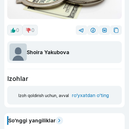
0
0
Shoira Yakubova
Izohlar
ro‘yxatdan o‘ting
Izoh qoldirish uchun, avval
So‘nggi yangiliklar