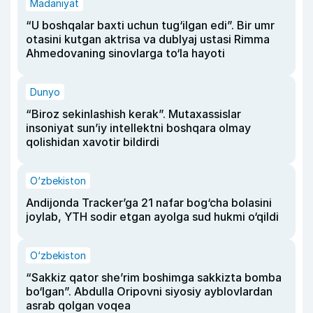
Madaniyat
“U boshqalar baxti uchun tug‘ilgan edi”. Bir umr
otasini kutgan aktrisa va dublyaj ustasi Rimma
Ahmedovaning sinovlarga to‘la hayoti
Dunyo
“Biroz sekinlashish kerak”. Mutaxassislar
insoniyat sun’iy intellektni boshqara olmay
qolishidan xavotir bildirdi
O‘zbekiston
Andijonda Tracker’ga 21 nafar bog‘cha bolasini
joylab, YTH sodir etgan ayolga sud hukmi o‘qildi
O‘zbekiston
“Sakkiz qator she’rim boshimga sakkizta bomba
bo‘lgan”. Abdulla Oripovni siyosiy ayblovlardan
asrab qolgan voqea