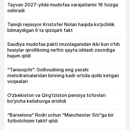
Tayvan 2027-yilda mudofaa xarajatlarini 16 foizga
oshiradi
Taniqli rejissyor Kristofer Nolan haqida ko‘pchilik
bilmaydigan 6 ta qiziqarli fakt
Saudiya mudofaa pakti imzolaganidan ikki kun o‘tib
husiylar qirollikning neftni qayta ishlash zavodiga
hujum qildi
“Tansoqchi”: Gollivudning eng yaxshi
melodramalaridan birining kadr ortida qolib ketgan
voqealari
O‘zbekiston va Qirg‘iziston pensiya to‘lovlari
bo‘yicha kelishuvga erishdi
“Barselona” Rodri uchun “Manchester Siti”ga bir
futbolchisini taklif qildi