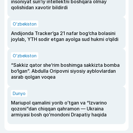
insoniyat sun’iy intellektni boshqara olmay
qolishidan xavotir bildirdi
O‘zbekiston
Andijonda Tracker’ga 21 nafar bog‘cha bolasini
joylab, YTH sodir etgan ayolga sud hukmi o‘qildi
O‘zbekiston
“Sakkiz qator she’rim boshimga sakkizta bomba
bo‘lgan”. Abdulla Oripovni siyosiy ayblovlardan
asrab qolgan voqea
Dunyo
Mariupol qamalini yorib oʻtgan va “Izvarino
qozoni”dan chiqqan qahramon — Ukraina
armiyasi bosh qoʻmondoni Drapatiy haqida