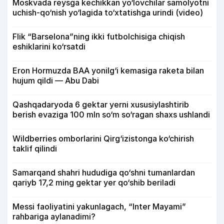
Moskvada reysga kechikkan yo‘lovchilar samolyotni
uchish-qo‘nish yo‘lagida to‘xtatishga urindi (video)
Flik “Barselona”ning ikki futbolchisiga chiqish
eshiklarini ko‘rsatdi
Eron Hormuzda BAA yonilg‘i kemasiga raketa bilan
hujum qildi — Abu Dabi
Qashqadaryoda 6 gektar yerni xususiylashtirib
berish evaziga 100 mln so‘m so‘ragan shaxs ushlandi
Wildberries omborlarini Qirg‘izistonga ko‘chirish
taklif qilindi
Samarqand shahri hududiga qo‘shni tumanlardan
qariyb 17,2 ming gektar yer qo‘shib beriladi
Messi faoliyatini yakunlagach, “Inter Mayami”
rahbariga aylanadimi?