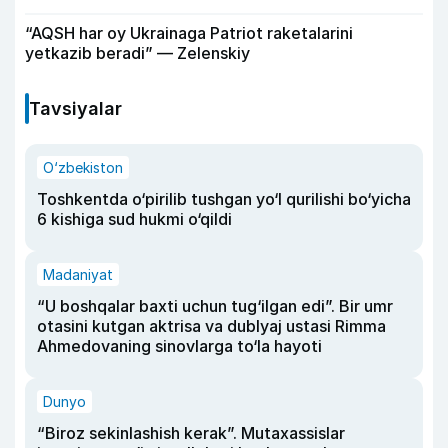
“AQSH har oy Ukrainaga Patriot raketalarini
yetkazib beradi” — Zelenskiy
Tavsiyalar
O‘zbekiston
Toshkentda o‘pirilib tushgan yo‘l qurilishi bo‘yicha
6 kishiga sud hukmi o‘qildi
Madaniyat
“U boshqalar baxti uchun tug‘ilgan edi”. Bir umr
otasini kutgan aktrisa va dublyaj ustasi Rimma
Ahmedovaning sinovlarga to‘la hayoti
Dunyo
“Biroz sekinlashish kerak”. Mutaxassislar