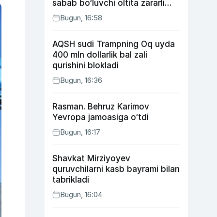
sabab bo‘luvchi oltita zararli
odat
Bugun, 16:58
AQSH sudi Trampning Oq uyda
400 mln dollarlik bal zali
qurishini blokladi
Bugun, 16:36
Rasman. Behruz Karimov
Yevropa jamoasiga o‘tdi
Bugun, 16:17
Shavkat Mirziyoyev
quruvchilarni kasb bayrami bilan
tabrikladi
Bugun, 16:04