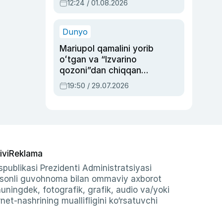
12:24 / 01.08.2026
ayblovlardan asrab
qolgan voqea
Dunyo
Mariupol qamalini yorib
oʻtgan va “Izvarino
qozoni”dan chiqqan
qahramon — Ukraina
19:50 / 29.07.2026
armiyasi bosh
qoʻmondoni Drapatiy
haqida
ivi
Reklama
publikasi Prezidenti Administratsiyasi
-sonli guvohnoma bilan ommaviy axborot
shuningdek, fotografik, grafik, audio va/yoki
et-nashrining muallifligini ko‘rsatuvchi