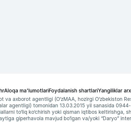
hr
Aloqa ma'lumotlari
Foydalanish shartlari
Yangiliklar arx
t va axborot agentligi (O‘zMAA, hozirgi O‘zbekiston Res
ar agentligi) tomonidan 13.03.2015 yil sanasida 0944
allarni to‘liq ko‘chirish yoki qisman iqtibos keltirishga, 
ytiga giperhavola mavjud bo‘lgan va/yoki “Daryo” intern