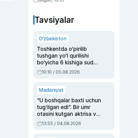
qonunni ma’qulladi
Tavsiyalar
O‘zbekiston
Toshkentda o‘pirilib
tushgan yo‘l qurilishi
bo‘yicha 6 kishiga sud
hukmi o‘qildi
10:10 / 05.08.2026
Madaniyat
“U boshqalar baxti uchun
tug‘ilgan edi”. Bir umr
otasini kutgan aktrisa va
dublyaj ustasi Rimma
13:55 / 04.08.2026
Ahmedovaning
sinovlarga to‘la hayoti