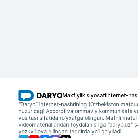
Maxfiylik siyosati
Internet-nas
“Daryo” internet-nashrining (O‘zbekiston matbuo
huzuridagi Axborot va ommaviy kommunikatsiyal
vositasi sifatida ro‘yxatga olingan. Matnli materi
videomateriallaridan foydalanishga “daryo.uz” sa
yozuv ilova qilingan taqdirda yo‘l qo‘yiladi.