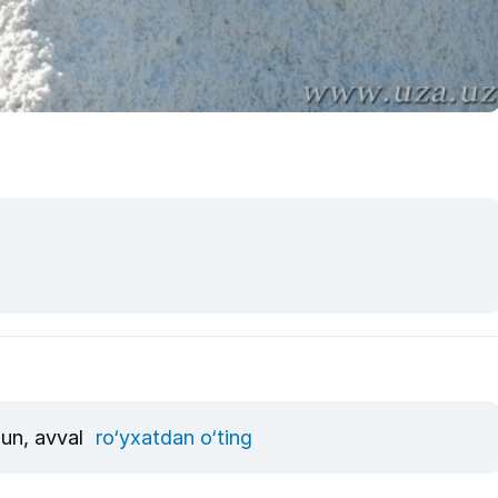
hun, avval
ro‘yxatdan o‘ting