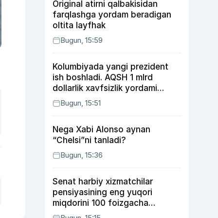
Original atirni qalbakisidan
farqlashga yordam beradigan
oltita layfhak
Bugun, 15:59
Kolumbiyada yangi prezident
ish boshladi. AQSH 1 mlrd
dollarlik xavfsizlik yordami
bermoqchi
Bugun, 15:51
Nega Xabi Alonso aynan
“Chelsi”ni tanladi?
Bugun, 15:36
Senat harbiy xizmatchilar
pensiyasining eng yuqori
miqdorini 100 foizgacha
oshirishni nazarda tutuvchi
Bugun, 15:15