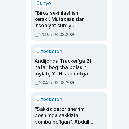
Dunyo
“Biroz sekinlashish
kerak”. Mutaxassislar
insoniyat sun’iy
intellektni boshqara
12:40 / 04.08.2026
olmay qolishidan xavotir
bildirdi
O‘zbekiston
Andijonda Tracker’ga 21
nafar bog‘cha bolasini
joylab, YTH sodir etgan
ayolga sud hukmi o‘qildi
23:41 / 03.08.2026
O‘zbekiston
“Sakkiz qator she’rim
boshimga sakkizta
bomba bo‘lgan”. Abdulla
Oripovni siyosiy