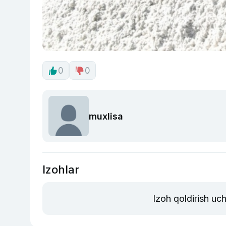
0
0
muxlisa
Izohlar
Izoh qoldirish uc