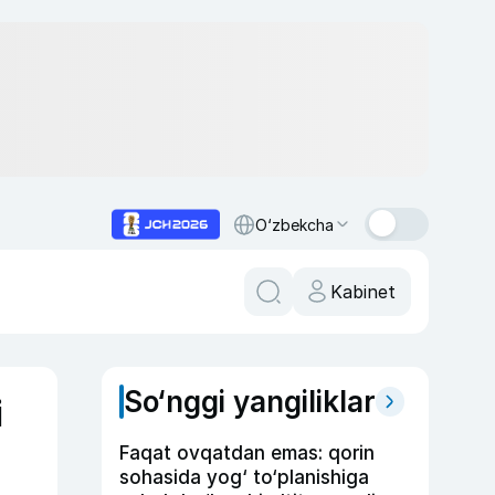
O‘zbekcha
Kabinet
So‘nggi yangiliklar
i
Faqat ovqatdan emas: qorin
sohasida yog‘ to‘planishiga