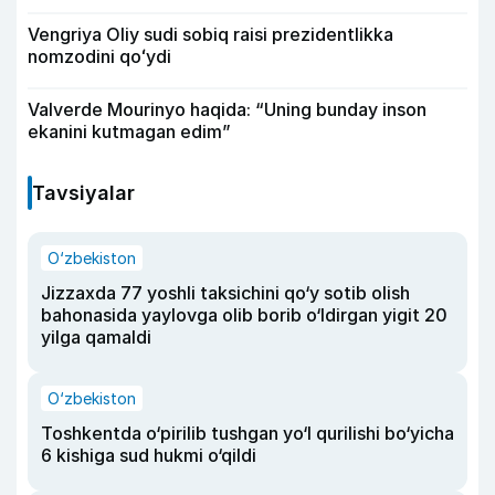
Vengriya Oliy sudi sobiq raisi prezidentlikka
nomzodini qoʻydi
Valverde Mourinyo haqida: “Uning bunday inson
ekanini kutmagan edim”
Tavsiyalar
O‘zbekiston
Jizzaxda 77 yoshli taksichini qo‘y sotib olish
bahonasida yaylovga olib borib o‘ldirgan yigit 20
yilga qamaldi
O‘zbekiston
Toshkentda o‘pirilib tushgan yo‘l qurilishi bo‘yicha
6 kishiga sud hukmi o‘qildi