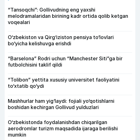
“Tansoqchi”: Gollivudning eng yaxshi
melodramalaridan birining kadr ortida qolib ketgan
voqealari
O‘zbekiston va Qirg‘iziston pensiya to‘lovlari
bo‘yicha kelishuvga erishdi
“Barselona” Rodri uchun “Manchester Siti”ga bir
futbolchisini taklif qildi
“Tolibon” yettita xususiy universitet faoliyatini
to‘xtatib qo‘ydi
Mashhurlar ham yig‘laydi: fojiali yo‘qotishlarni
boshidan kechirgan Gollivud yulduzlari
O‘zbekistonda foydalanishdan chiqarilgan
aerodromlar turizm maqsadida ijaraga berilishi
mumkin