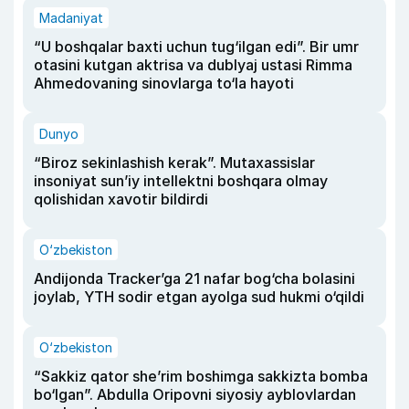
Madaniyat
“U boshqalar baxti uchun tug‘ilgan edi”. Bir umr
otasini kutgan aktrisa va dublyaj ustasi Rimma
Ahmedovaning sinovlarga to‘la hayoti
Dunyo
“Biroz sekinlashish kerak”. Mutaxassislar
insoniyat sun’iy intellektni boshqara olmay
qolishidan xavotir bildirdi
O‘zbekiston
Andijonda Tracker’ga 21 nafar bog‘cha bolasini
joylab, YTH sodir etgan ayolga sud hukmi o‘qildi
O‘zbekiston
“Sakkiz qator she’rim boshimga sakkizta bomba
bo‘lgan”. Abdulla Oripovni siyosiy ayblovlardan