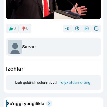
0
0
Sarvar
Izohlar
ro‘yxatdan o‘ting
Izoh qoldirish uchun, avval
So‘nggi yangiliklar