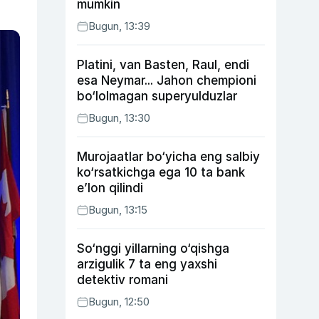
mumkin
Bugun, 13:39
Platini, van Basten, Raul, endi
esa Neymar... Jahon chempioni
bo‘lolmagan superyulduzlar
Bugun, 13:30
Murojaatlar bo‘yicha eng salbiy
ko‘rsatkichga ega 10 ta bank
e’lon qilindi
Bugun, 13:15
So‘nggi yillarning o‘qishga
arzigulik 7 ta eng yaxshi
detektiv romani
Bugun, 12:50