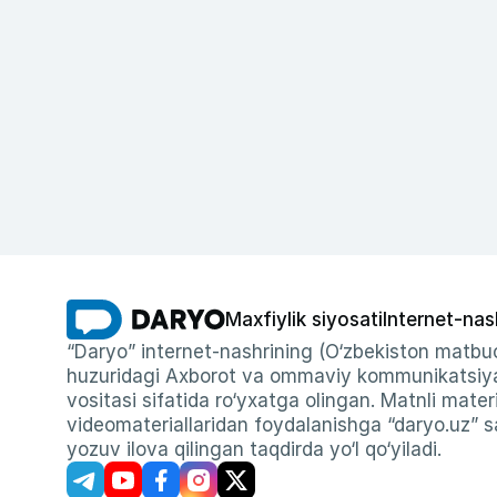
Maxfiylik siyosati
Internet-nas
“Daryo” internet-nashrining (O‘zbekiston matbuo
huzuridagi Axborot va ommaviy kommunikatsiyal
vositasi sifatida ro‘yxatga olingan. Matnli materi
videomateriallaridan foydalanishga “daryo.uz” sa
yozuv ilova qilingan taqdirda yo‘l qo‘yiladi.