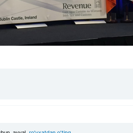
uchun, avval
ro‘yxatdan o‘ting