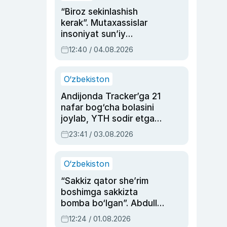
“Biroz sekinlashish
kerak”. Mutaxassislar
insoniyat sun’iy
intellektni boshqara
12:40 / 04.08.2026
olmay qolishidan xavotir
bildirdi
O‘zbekiston
Andijonda Tracker’ga 21
nafar bog‘cha bolasini
joylab, YTH sodir etgan
ayolga sud hukmi o‘qildi
23:41 / 03.08.2026
O‘zbekiston
“Sakkiz qator she’rim
boshimga sakkizta
bomba bo‘lgan”. Abdulla
Oripovni siyosiy
12:24 / 01.08.2026
ayblovlardan asrab