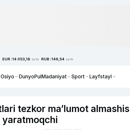
EUR :
RUB :
14 053,18
146,54
so'm
so'm
 Osiyo
Dunyo
Pul
Madaniyat
Sport
Layfstayl
tlari tezkor ma’lumot almashi
a yaratmoqchi