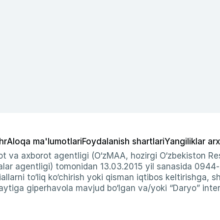
hr
Aloqa ma'lumotlari
Foydalanish shartlari
Yangiliklar arx
t va axborot agentligi (O‘zMAA, hozirgi O‘zbekiston Res
ar agentligi) tomonidan 13.03.2015 yil sanasida 0944
allarni to‘liq ko‘chirish yoki qisman iqtibos keltirishga, 
ytiga giperhavola mavjud bo‘lgan va/yoki “Daryo” intern