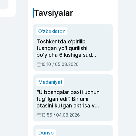
Tavsiyalar
O‘zbekiston
Toshkentda o‘pirilib
tushgan yo‘l qurilishi
bo‘yicha 6 kishiga sud
hukmi o‘qildi
10:10 / 05.08.2026
Madaniyat
“U boshqalar baxti uchun
tug‘ilgan edi”. Bir umr
otasini kutgan aktrisa va
dublyaj ustasi Rimma
13:55 / 04.08.2026
Ahmedovaning
sinovlarga to‘la hayoti
Dunyo