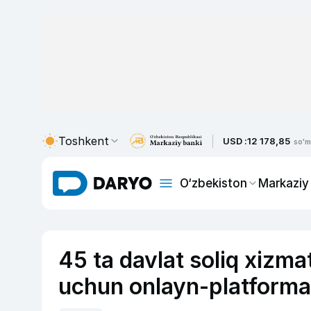
Toshkent
USD :
12 178,85
so'm
O‘zbekiston
Markaziy
45 ta davlat soliq xizma
uchun onlayn-platform