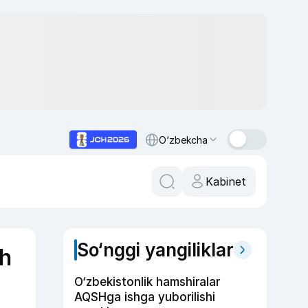
O‘zbekcha
Kabinet
So‘nggi yangiliklar
sh
O‘zbekistonlik hamshiralar
AQSHga ishga yuborilishi