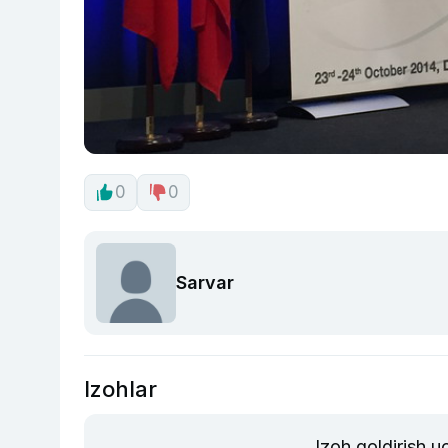
0
0
Sarvar
Izohlar
Izoh qoldirish 