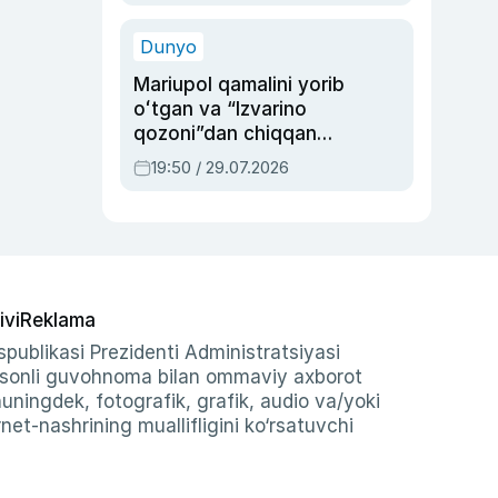
qolgan voqea
Dunyo
Mariupol qamalini yorib
oʻtgan va “Izvarino
qozoni”dan chiqqan
qahramon — Ukraina
19:50 / 29.07.2026
armiyasi bosh
qoʻmondoni Drapatiy
haqida
ivi
Reklama
publikasi Prezidenti Administratsiyasi
-sonli guvohnoma bilan ommaviy axborot
shuningdek, fotografik, grafik, audio va/yoki
et-nashrining muallifligini ko‘rsatuvchi