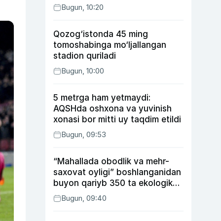
Bugun, 10:20
Qozog‘istonda 45 ming
tomoshabinga mo‘ljallangan
stadion quriladi
Bugun, 10:00
5 metrga ham yetmaydi:
AQSHda oshxona va yuvinish
xonasi bor mitti uy taqdim etildi
Bugun, 09:53
“Mahallada obodlik va mehr-
saxovat oyligi” boshlanganidan
buyon qariyb 350 ta ekologik
huquqbuzarlik aniqlandi
Bugun, 09:40