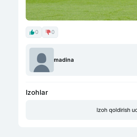
0
0
madina
Izohlar
Izoh qoldirish 