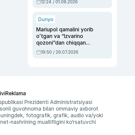
12:24 / 01.08.2026
ayblovlardan asrab
qolgan voqea
Dunyo
Mariupol qamalini yorib
oʻtgan va “Izvarino
qozoni”dan chiqqan
qahramon — Ukraina
19:50 / 29.07.2026
armiyasi bosh
qoʻmondoni Drapatiy
haqida
ivi
Reklama
publikasi Prezidenti Administratsiyasi
-sonli guvohnoma bilan ommaviy axborot
shuningdek, fotografik, grafik, audio va/yoki
et-nashrining muallifligini ko‘rsatuvchi