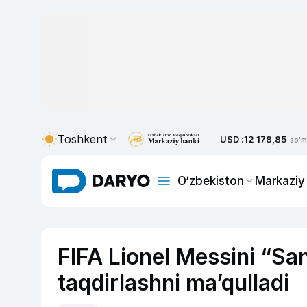
Toshkent
USD :
12 178,85
so'm
O‘zbekiston
Markaziy
FIFA Lionel Messini “S
taqdirlashni ma’qulladi