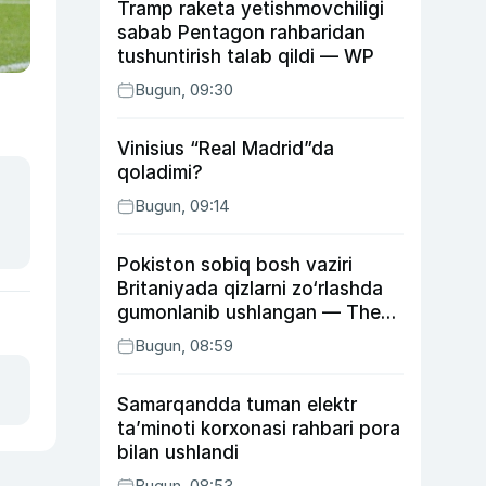
Tramp raketa yetishmovchiligi
sabab Pentagon rahbaridan
tushuntirish talab qildi — WP
Bugun, 09:30
Vinisius “Real Madrid”da
qoladimi?
Bugun, 09:14
Pokiston sobiq bosh vaziri
Britaniyada qizlarni zo‘rlashda
gumonlanib ushlangan — The
Guardian
Bugun, 08:59
Samarqandda tuman elektr
ta’minoti korxonasi rahbari pora
bilan ushlandi
Bugun, 08:53