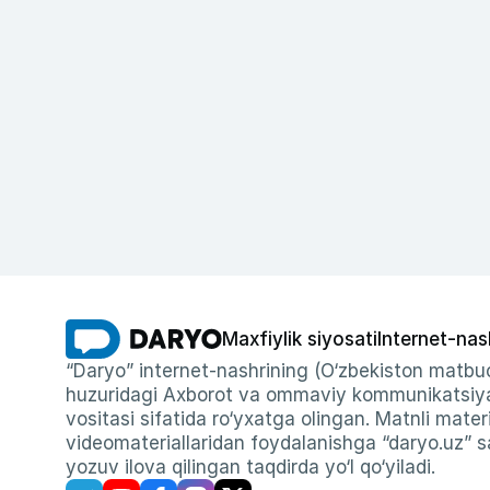
Maxfiylik siyosati
Internet-nas
“Daryo” internet-nashrining (O‘zbekiston matbuo
huzuridagi Axborot va ommaviy kommunikatsiyal
vositasi sifatida ro‘yxatga olingan. Matnli materi
videomateriallaridan foydalanishga “daryo.uz” sa
yozuv ilova qilingan taqdirda yo‘l qo‘yiladi.