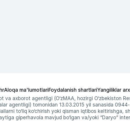
hr
Aloqa ma'lumotlari
Foydalanish shartlari
Yangiliklar arx
t va axborot agentligi (O‘zMAA, hozirgi O‘zbekiston Res
ar agentligi) tomonidan 13.03.2015 yil sanasida 0944
allarni to‘liq ko‘chirish yoki qisman iqtibos keltirishga, 
ytiga giperhavola mavjud bo‘lgan va/yoki “Daryo” intern