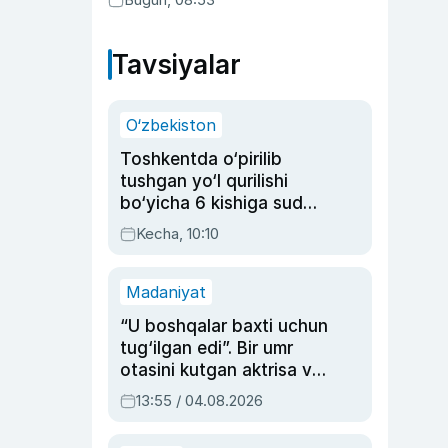
Tavsiyalar
O‘zbekiston
Toshkentda o‘pirilib
tushgan yo‘l qurilishi
bo‘yicha 6 kishiga sud
hukmi o‘qildi
Kecha, 10:10
Madaniyat
“U boshqalar baxti uchun
tug‘ilgan edi”. Bir umr
otasini kutgan aktrisa va
dublyaj ustasi Rimma
13:55 / 04.08.2026
Ahmedovaning
sinovlarga to‘la hayoti