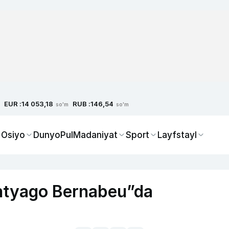
EUR :
RUB :
14 053,18
146,54
so'm
so'm
 Osiyo
Dunyo
Pul
Madaniyat
Sport
Layfstayl
antyago Bernabeu”da