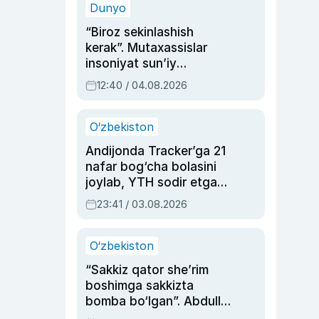
Dunyo
“Biroz sekinlashish
kerak”. Mutaxassislar
insoniyat sun’iy
intellektni boshqara
12:40 / 04.08.2026
olmay qolishidan xavotir
bildirdi
O‘zbekiston
Andijonda Tracker’ga 21
nafar bog‘cha bolasini
joylab, YTH sodir etgan
ayolga sud hukmi o‘qildi
23:41 / 03.08.2026
O‘zbekiston
“Sakkiz qator she’rim
boshimga sakkizta
bomba bo‘lgan”. Abdulla
Oripovni siyosiy