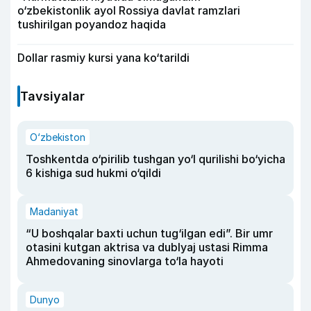
o‘zbekistonlik ayol Rossiya davlat ramzlari
tushirilgan poyandoz haqida
Dollar rasmiy kursi yana ko‘tarildi
Tavsiyalar
O‘zbekiston
Toshkentda o‘pirilib tushgan yo‘l qurilishi bo‘yicha
6 kishiga sud hukmi o‘qildi
Madaniyat
“U boshqalar baxti uchun tug‘ilgan edi”. Bir umr
otasini kutgan aktrisa va dublyaj ustasi Rimma
Ahmedovaning sinovlarga to‘la hayoti
Dunyo