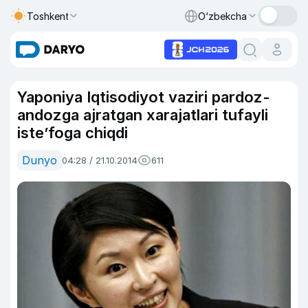
Toshkent
O‘zbekcha
Yaponiya Iqtisodiyot vaziri pardoz-
andozga ajratgan xarajatlari tufayli
iste’foga chiqdi
Dunyo
04:28 / 21.10.2014
611