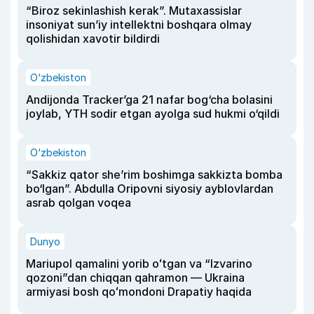
“Biroz sekinlashish kerak”. Mutaxassislar
insoniyat sun’iy intellektni boshqara olmay
qolishidan xavotir bildirdi
O‘zbekiston
Andijonda Tracker’ga 21 nafar bog‘cha bolasini
joylab, YTH sodir etgan ayolga sud hukmi o‘qildi
O‘zbekiston
“Sakkiz qator she’rim boshimga sakkizta bomba
bo‘lgan”. Abdulla Oripovni siyosiy ayblovlardan
asrab qolgan voqea
Dunyo
Mariupol qamalini yorib oʻtgan va “Izvarino
qozoni”dan chiqqan qahramon — Ukraina
armiyasi bosh qoʻmondoni Drapatiy haqida