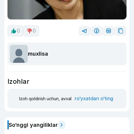
0
0
muxlisa
Izohlar
ro‘yxatdan o‘ting
Izoh qoldirish uchun, avval
So‘nggi yangiliklar