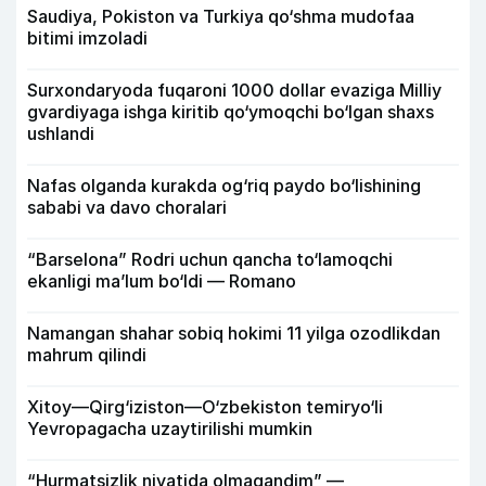
Saudiya, Pokiston va Turkiya qo‘shma mudofaa
bitimi imzoladi
Surxondaryoda fuqaroni 1000 dollar evaziga Milliy
gvardiyaga ishga kiritib qo‘ymoqchi bo‘lgan shaxs
ushlandi
Nafas olganda kurakda og‘riq paydo bo‘lishining
sababi va davo choralari
“Barselona” Rodri uchun qancha to‘lamoqchi
ekanligi ma’lum bo‘ldi — Romano
Namangan shahar sobiq hokimi 11 yilga ozodlikdan
mahrum qilindi
Xitoy—Qirg‘iziston—O‘zbekiston temiryo‘li
Yevropagacha uzaytirilishi mumkin
“Hurmatsizlik niyatida olmagandim” —