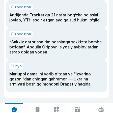
O‘zbekiston
Andijonda Tracker’ga 21 nafar bog‘cha bolasini
joylab, YTH sodir etgan ayolga sud hukmi o‘qildi
O‘zbekiston
“Sakkiz qator she’rim boshimga sakkizta bomba
bo‘lgan”. Abdulla Oripovni siyosiy ayblovlardan
asrab qolgan voqea
Dunyo
Mariupol qamalini yorib oʻtgan va “Izvarino
qozoni”dan chiqqan qahramon — Ukraina
armiyasi bosh qoʻmondoni Drapatiy haqida