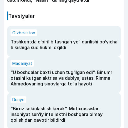
Tavsiyalar
O‘zbekiston
Toshkentda o‘pirilib tushgan yo‘l qurilishi bo‘yicha
6 kishiga sud hukmi o‘qildi
Madaniyat
“U boshqalar baxti uchun tug‘ilgan edi”. Bir umr
otasini kutgan aktrisa va dublyaj ustasi Rimma
Ahmedovaning sinovlarga to‘la hayoti
Dunyo
“Biroz sekinlashish kerak”. Mutaxassislar
insoniyat sun’iy intellektni boshqara olmay
qolishidan xavotir bildirdi