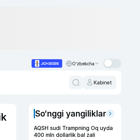
O‘zbekcha
Kabinet
So‘nggi yangiliklar
ik
AQSH sudi Trampning Oq uyda
400 mln dollarlik bal zali