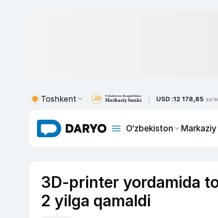
Toshkent
USD :
12 178,85
so'm
O‘zbekiston
Markaziy
3D-printer yordamida t
2 yilga qamaldi