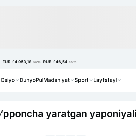
EUR :
RUB :
14 053,18
146,54
so'm
so'm
 Osiyo
Dunyo
Pul
Madaniyat
Sport
Layfstayl
o‘pponcha yaratgan yaponiyal