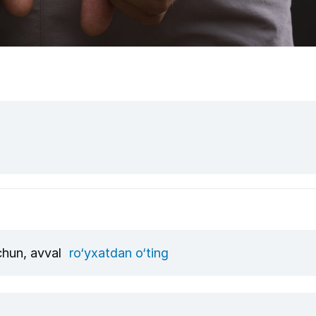
uchun, avval
ro‘yxatdan o‘ting