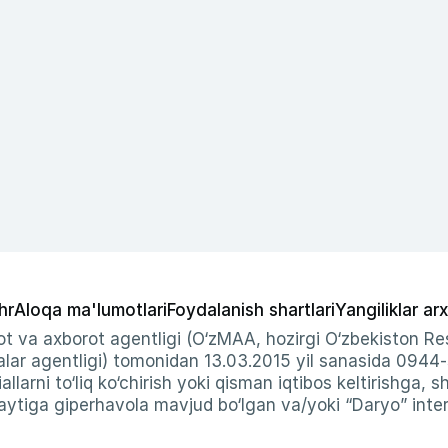
hr
Aloqa ma'lumotlari
Foydalanish shartlari
Yangiliklar arx
t va axborot agentligi (O‘zMAA, hozirgi O‘zbekiston Res
ar agentligi) tomonidan 13.03.2015 yil sanasida 0944
allarni to‘liq ko‘chirish yoki qisman iqtibos keltirishga, 
ytiga giperhavola mavjud bo‘lgan va/yoki “Daryo” intern