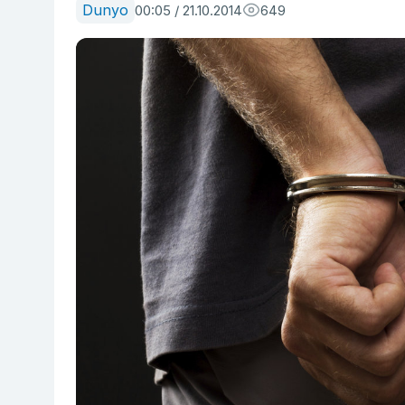
Dunyo
00:05 / 21.10.2014
649