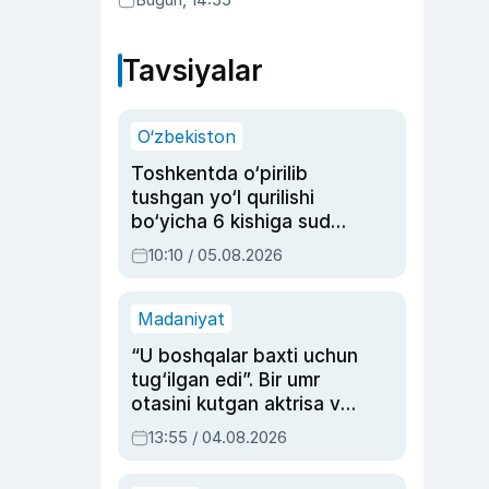
Tavsiyalar
O‘zbekiston
Toshkentda o‘pirilib
tushgan yo‘l qurilishi
bo‘yicha 6 kishiga sud
hukmi o‘qildi
10:10 / 05.08.2026
Madaniyat
“U boshqalar baxti uchun
tug‘ilgan edi”. Bir umr
otasini kutgan aktrisa va
dublyaj ustasi Rimma
13:55 / 04.08.2026
Ahmedovaning
sinovlarga to‘la hayoti