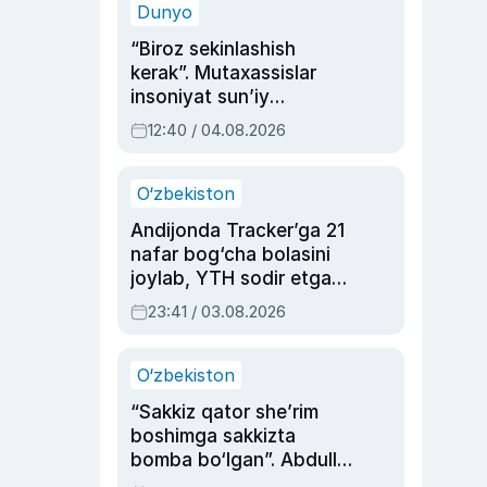
Dunyo
“Biroz sekinlashish
kerak”. Mutaxassislar
insoniyat sun’iy
intellektni boshqara
12:40 / 04.08.2026
olmay qolishidan xavotir
bildirdi
O‘zbekiston
Andijonda Tracker’ga 21
nafar bog‘cha bolasini
joylab, YTH sodir etgan
ayolga sud hukmi o‘qildi
23:41 / 03.08.2026
O‘zbekiston
“Sakkiz qator she’rim
boshimga sakkizta
bomba bo‘lgan”. Abdulla
Oripovni siyosiy