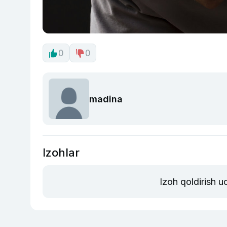
0
0
madina
Izohlar
Izoh qoldirish 