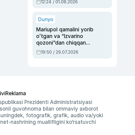
12:24 / 01.08.2026
ayblovlardan asrab
qolgan voqea
Dunyo
Mariupol qamalini yorib
oʻtgan va “Izvarino
qozoni”dan chiqqan
qahramon — Ukraina
19:50 / 29.07.2026
armiyasi bosh
qoʻmondoni Drapatiy
haqida
ivi
Reklama
publikasi Prezidenti Administratsiyasi
-sonli guvohnoma bilan ommaviy axborot
shuningdek, fotografik, grafik, audio va/yoki
et-nashrining muallifligini ko‘rsatuvchi