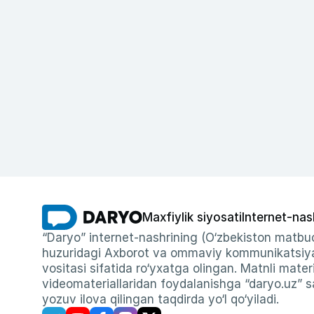
Maxfiylik siyosati
Internet-nas
“Daryo” internet-nashrining (O‘zbekiston matbuo
huzuridagi Axborot va ommaviy kommunikatsiyal
vositasi sifatida ro‘yxatga olingan. Matnli materi
videomateriallaridan foydalanishga “daryo.uz” sa
yozuv ilova qilingan taqdirda yo‘l qo‘yiladi.