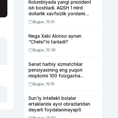
Kolumbiyada yangi prezident
ish boshladi. AQSH 1 mlrd
dollarlik xavfsizlik yordami
bermoqchi
Bugun, 15:51
Nega Xabi Alonso aynan
“Chelsi”ni tanladi?
Bugun, 15:36
Senat harbiy xizmatchilar
pensiyasining eng yuqori
miqdorini 100 foizgacha
oshirishni nazarda tutuvchi
Bugun, 15:15
qonunni ma’qulladi
Sun’iy intellekt bolalar
ertaklarida ayol obrazlaridan
deyarli foydalanmayapti
Bugun, 14:55