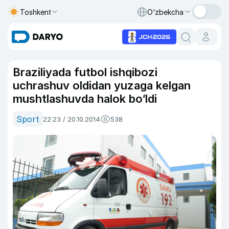
Toshkent
O‘zbekcha
Braziliyada futbol ishqibozi
uchrashuv oldidan yuzaga kelgan
mushtlashuvda halok bo‘ldi
Sport
22:23 / 20.10.2014
538