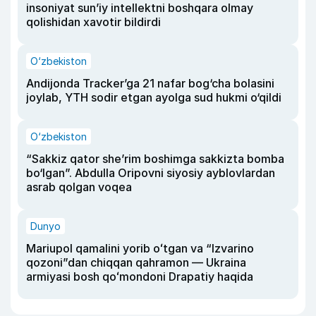
insoniyat sun’iy intellektni boshqara olmay
qolishidan xavotir bildirdi
O‘zbekiston
Andijonda Tracker’ga 21 nafar bog‘cha bolasini
joylab, YTH sodir etgan ayolga sud hukmi o‘qildi
O‘zbekiston
“Sakkiz qator she’rim boshimga sakkizta bomba
bo‘lgan”. Abdulla Oripovni siyosiy ayblovlardan
asrab qolgan voqea
Dunyo
Mariupol qamalini yorib oʻtgan va “Izvarino
qozoni”dan chiqqan qahramon — Ukraina
armiyasi bosh qoʻmondoni Drapatiy haqida