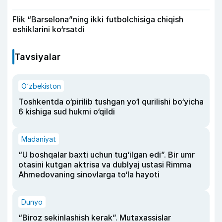
Flik “Barselona”ning ikki futbolchisiga chiqish
eshiklarini ko‘rsatdi
Tavsiyalar
O‘zbekiston
Toshkentda o‘pirilib tushgan yo‘l qurilishi bo‘yicha
6 kishiga sud hukmi o‘qildi
Madaniyat
“U boshqalar baxti uchun tug‘ilgan edi”. Bir umr
otasini kutgan aktrisa va dublyaj ustasi Rimma
Ahmedovaning sinovlarga to‘la hayoti
Dunyo
“Biroz sekinlashish kerak”. Mutaxassislar