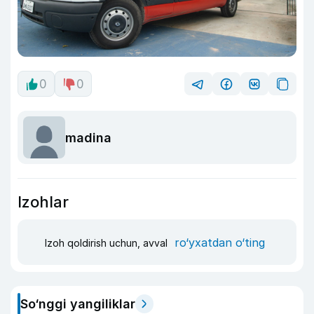
0
0
madina
Izohlar
ro‘yxatdan o‘ting
Izoh qoldirish uchun, avval
So‘nggi yangiliklar