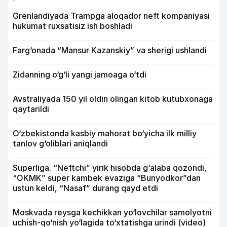
Grenlandiyada Trampga aloqador neft kompaniyasi
hukumat ruxsatisiz ish boshladi
Farg‘onada “Mansur Kazanskiy” va sherigi ushlandi
Zidanning o‘g‘li yangi jamoaga o‘tdi
Avstraliyada 150 yil oldin olingan kitob kutubxonaga
qaytarildi
O‘zbekistonda kasbiy mahorat bo‘yicha ilk milliy
tanlov g‘oliblari aniqlandi
Superliga. “Neftchi” yirik hisobda g‘alaba qozondi,
“OKMK” super kambek evaziga “Bunyodkor”dan
ustun keldi, “Nasaf” durang qayd etdi
Moskvada reysga kechikkan yo‘lovchilar samolyotni
uchish-qo‘nish yo‘lagida to‘xtatishga urindi (video)