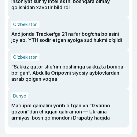
insoniyat sun’iy intellektni boshqara olmay
qolishidan xavotir bildirdi
O‘zbekiston
Andijonda Tracker’ga 21 nafar bog‘cha bolasini
joylab, YTH sodir etgan ayolga sud hukmi o‘qildi
O‘zbekiston
“Sakkiz qator she’rim boshimga sakkizta bomba
bo‘lgan”. Abdulla Oripovni siyosiy ayblovlardan
asrab qolgan voqea
Dunyo
Mariupol qamalini yorib oʻtgan va “Izvarino
qozoni”dan chiqqan qahramon — Ukraina
armiyasi bosh qoʻmondoni Drapatiy haqida