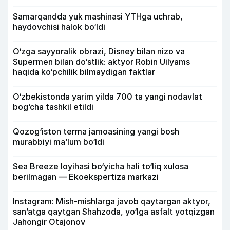
Samarqandda yuk mashinasi YTHga uchrab,
haydovchisi halok bo‘ldi
O‘zga sayyoralik obrazi, Disney bilan nizo va
Supermen bilan do‘stlik: aktyor Robin Uilyams
haqida ko‘pchilik bilmaydigan faktlar
O‘zbekistonda yarim yilda 700 ta yangi nodavlat
bog‘cha tashkil etildi
Qozog‘iston terma jamoasining yangi bosh
murabbiyi ma’lum bo‘ldi
Sea Breeze loyihasi bo‘yicha hali to‘liq xulosa
berilmagan — Ekoekspertiza markazi
Instagram: Mish-mishlarga javob qaytargan aktyor,
san’atga qaytgan Shahzoda, yo‘lga asfalt yotqizgan
Jahongir Otajonov