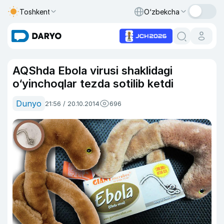
Toshkent
O‘zbekcha
AQShda Ebola virusi shaklidagi
o‘yinchoqlar tezda sotilib ketdi
Dunyo
21:56 / 20.10.2014
696