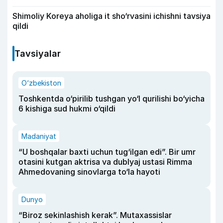
Shimoliy Koreya aholiga it sho‘rvasini ichishni tavsiya
qildi
Tavsiyalar
O‘zbekiston
Toshkentda o‘pirilib tushgan yo‘l qurilishi bo‘yicha
6 kishiga sud hukmi o‘qildi
Madaniyat
“U boshqalar baxti uchun tug‘ilgan edi”. Bir umr
otasini kutgan aktrisa va dublyaj ustasi Rimma
Ahmedovaning sinovlarga to‘la hayoti
Dunyo
“Biroz sekinlashish kerak”. Mutaxassislar