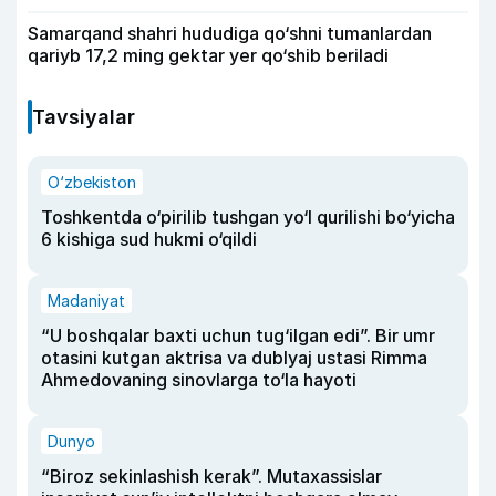
Samarqand shahri hududiga qo‘shni tumanlardan
qariyb 17,2 ming gektar yer qo‘shib beriladi
Tavsiyalar
O‘zbekiston
Toshkentda o‘pirilib tushgan yo‘l qurilishi bo‘yicha
6 kishiga sud hukmi o‘qildi
Madaniyat
“U boshqalar baxti uchun tug‘ilgan edi”. Bir umr
otasini kutgan aktrisa va dublyaj ustasi Rimma
Ahmedovaning sinovlarga to‘la hayoti
Dunyo
“Biroz sekinlashish kerak”. Mutaxassislar