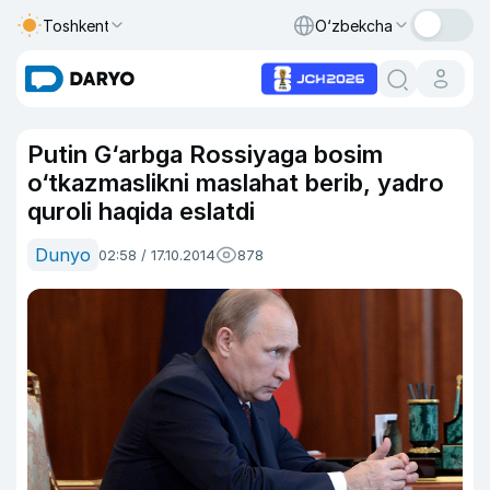
Toshkent
O‘zbekcha
Putin G‘arbga Rossiyaga bosim
o‘tkazmaslikni maslahat berib, yadro
quroli haqida eslatdi
Dunyo
02:58 / 17.10.2014
878