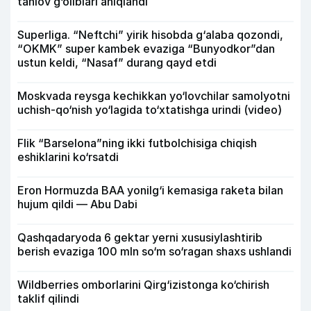
tanlov g‘oliblari aniqlandi
Superliga. “Neftchi” yirik hisobda g‘alaba qozondi,
“OKMK” super kambek evaziga “Bunyodkor”dan
ustun keldi, “Nasaf” durang qayd etdi
Moskvada reysga kechikkan yo‘lovchilar samolyotni
uchish-qo‘nish yo‘lagida to‘xtatishga urindi (video)
Flik “Barselona”ning ikki futbolchisiga chiqish
eshiklarini ko‘rsatdi
Eron Hormuzda BAA yonilg‘i kemasiga raketa bilan
hujum qildi — Abu Dabi
Qashqadaryoda 6 gektar yerni xususiylashtirib
berish evaziga 100 mln so‘m so‘ragan shaxs ushlandi
Wildberries omborlarini Qirg‘izistonga ko‘chirish
taklif qilindi