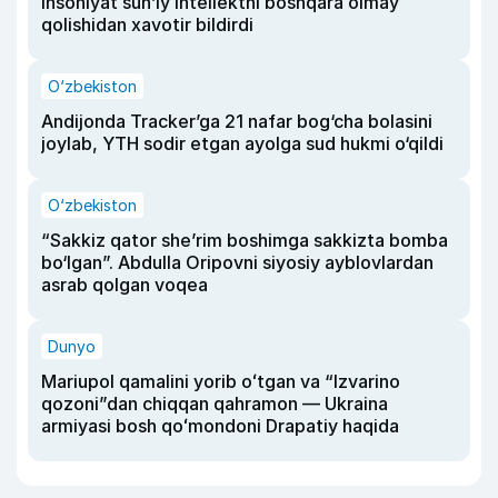
insoniyat sun’iy intellektni boshqara olmay
qolishidan xavotir bildirdi
O‘zbekiston
Andijonda Tracker’ga 21 nafar bog‘cha bolasini
joylab, YTH sodir etgan ayolga sud hukmi o‘qildi
O‘zbekiston
“Sakkiz qator she’rim boshimga sakkizta bomba
bo‘lgan”. Abdulla Oripovni siyosiy ayblovlardan
asrab qolgan voqea
Dunyo
Mariupol qamalini yorib oʻtgan va “Izvarino
qozoni”dan chiqqan qahramon — Ukraina
armiyasi bosh qoʻmondoni Drapatiy haqida