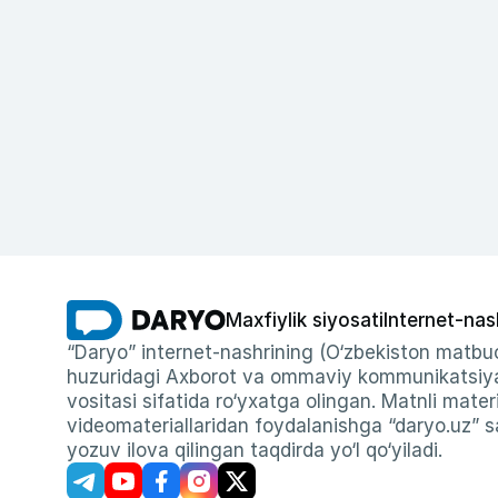
Maxfiylik siyosati
Internet-nas
“Daryo” internet-nashrining (O‘zbekiston matbuo
huzuridagi Axborot va ommaviy kommunikatsiyal
vositasi sifatida ro‘yxatga olingan. Matnli materi
videomateriallaridan foydalanishga “daryo.uz” sa
yozuv ilova qilingan taqdirda yo‘l qo‘yiladi.