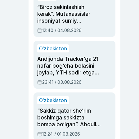
“Biroz sekinlashish
kerak”. Mutaxassislar
insoniyat sun’iy
intellektni boshqara
12:40 / 04.08.2026
olmay qolishidan xavotir
bildirdi
O‘zbekiston
Andijonda Tracker’ga 21
nafar bog‘cha bolasini
joylab, YTH sodir etgan
ayolga sud hukmi o‘qildi
23:41 / 03.08.2026
O‘zbekiston
“Sakkiz qator she’rim
boshimga sakkizta
bomba bo‘lgan”. Abdulla
Oripovni siyosiy
12:24 / 01.08.2026
ayblovlardan asrab