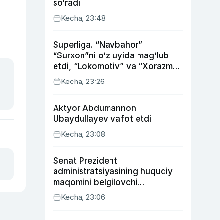
so‘radi
Kecha, 23:48
Superliga. “Navbahor”
“Surxon”ni o‘z uyida mag‘lub
etdi, “Lokomotiv” va “Xorazm”
uyda g‘alaba qozondi
Kecha, 23:26
Aktyor Abdu­mannon
Ubaydullayev vafot etdi
Kecha, 23:08
Senat Prezident
administratsiyasining huquqiy
maqomini belgilovchi
konstitutsiyaviy qonunni
Kecha, 23:06
ma’qulladi