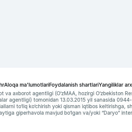
hr
Aloqa ma'lumotlari
Foydalanish shartlari
Yangiliklar arx
t va axborot agentligi (O‘zMAA, hozirgi O‘zbekiston Res
ar agentligi) tomonidan 13.03.2015 yil sanasida 0944
allarni to‘liq ko‘chirish yoki qisman iqtibos keltirishga, 
ytiga giperhavola mavjud bo‘lgan va/yoki “Daryo” intern