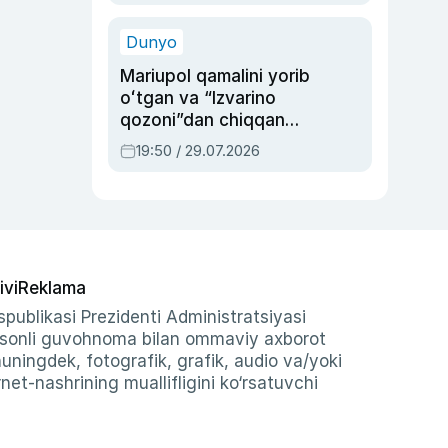
qolgan voqea
Dunyo
Mariupol qamalini yorib
oʻtgan va “Izvarino
qozoni”dan chiqqan
qahramon — Ukraina
19:50 / 29.07.2026
armiyasi bosh
qoʻmondoni Drapatiy
haqida
ivi
Reklama
publikasi Prezidenti Administratsiyasi
-sonli guvohnoma bilan ommaviy axborot
shuningdek, fotografik, grafik, audio va/yoki
et-nashrining muallifligini ko‘rsatuvchi