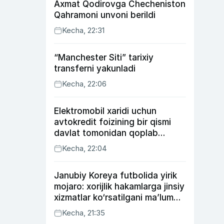
Axmat Qodirovga Checheniston
Qahramoni unvoni berildi
Kecha, 22:31
“Manchester Siti” tarixiy
transferni yakunladi
Kecha, 22:06
Elektromobil xaridi uchun
avtokredit foizining bir qismi
davlat tomonidan qoplab
berilishi mumkin
Kecha, 22:04
Janubiy Koreya futbolida yirik
mojaro: xorijlik hakamlarga jinsiy
xizmatlar ko‘rsatilgani ma’lum
qilindi
Kecha, 21:35