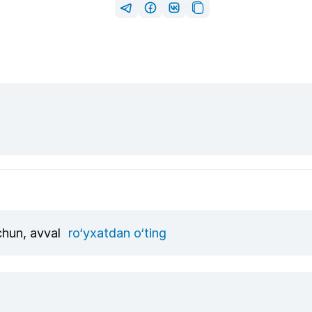
uchun, avval
ro‘yxatdan o‘ting