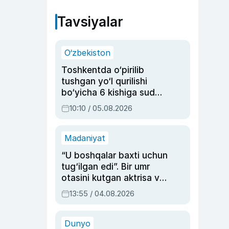
Tavsiyalar
O‘zbekiston
Toshkentda o‘pirilib
tushgan yo‘l qurilishi
bo‘yicha 6 kishiga sud
hukmi o‘qildi
10:10 / 05.08.2026
Madaniyat
“U boshqalar baxti uchun
tug‘ilgan edi”. Bir umr
otasini kutgan aktrisa va
dublyaj ustasi Rimma
13:55 / 04.08.2026
Ahmedovaning
sinovlarga to‘la hayoti
Dunyo