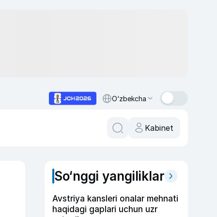
O‘zbekcha
Kabinet
So‘nggi yangiliklar
Avstriya kansleri onalar mehnati
haqidagi gaplari uchun uzr