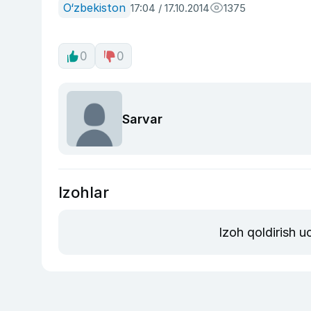
O‘zbekiston
17:04 / 17.10.2014
1375
0
0
Sarvar
Izohlar
Izoh qoldirish 