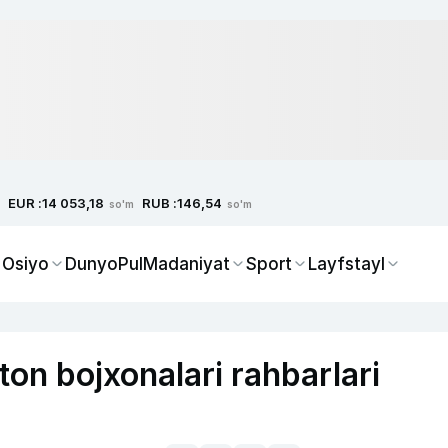
EUR :
RUB :
14 053,18
146,54
so'm
so'm
 Osiyo
Dunyo
Pul
Madaniyat
Sport
Layfstayl
on bojxonalari rahbarlari