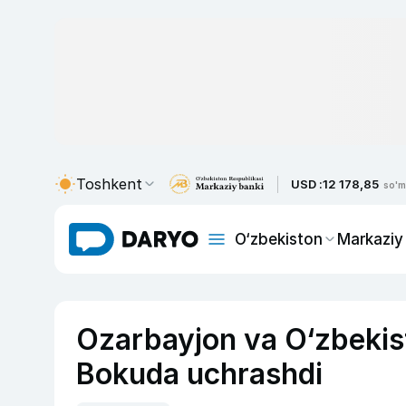
Toshkent
USD :
12 178,85
so'm
O‘zbekiston
Markaziy
Ozarbayjon va O‘zbekist
Bokuda uchrashdi