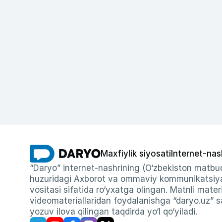
Maxfiylik siyosati
Internet-nas
“Daryo” internet-nashrining (O‘zbekiston matbuo
huzuridagi Axborot va ommaviy kommunikatsiyal
vositasi sifatida ro‘yxatga olingan. Matnli materi
videomateriallaridan foydalanishga “daryo.uz” sa
yozuv ilova qilingan taqdirda yo‘l qo‘yiladi.