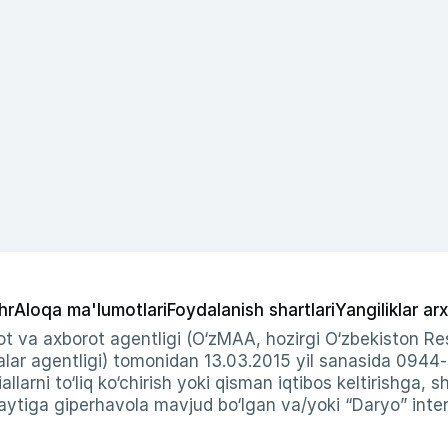
hr
Aloqa ma'lumotlari
Foydalanish shartlari
Yangiliklar arx
t va axborot agentligi (O‘zMAA, hozirgi O‘zbekiston Res
ar agentligi) tomonidan 13.03.2015 yil sanasida 0944
allarni to‘liq ko‘chirish yoki qisman iqtibos keltirishga, 
ytiga giperhavola mavjud bo‘lgan va/yoki “Daryo” intern