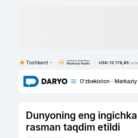
Toshkent
USD :
12 178,85
so'm
O‘zbekiston
Markaziy
Dunyoning eng ingichka 
rasman taqdim etildi