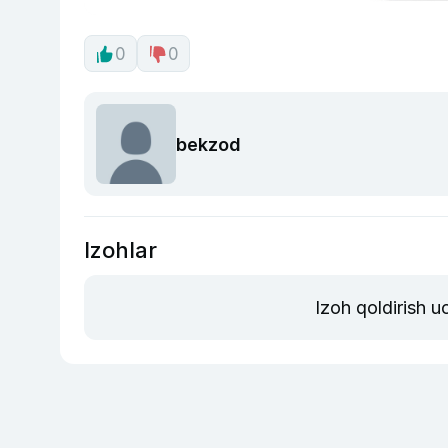
0
0
bekzod
Izohlar
Izoh qoldirish 