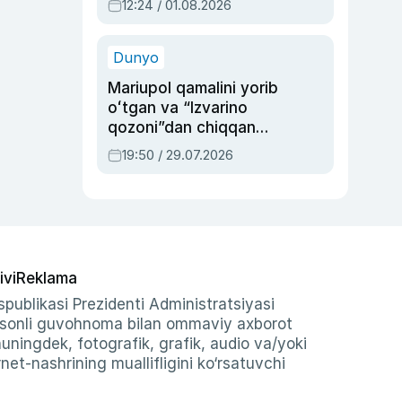
12:24 / 01.08.2026
ayblovlardan asrab
qolgan voqea
Dunyo
Mariupol qamalini yorib
oʻtgan va “Izvarino
qozoni”dan chiqqan
qahramon — Ukraina
19:50 / 29.07.2026
armiyasi bosh
qoʻmondoni Drapatiy
haqida
ivi
Reklama
publikasi Prezidenti Administratsiyasi
-sonli guvohnoma bilan ommaviy axborot
shuningdek, fotografik, grafik, audio va/yoki
et-nashrining muallifligini ko‘rsatuvchi