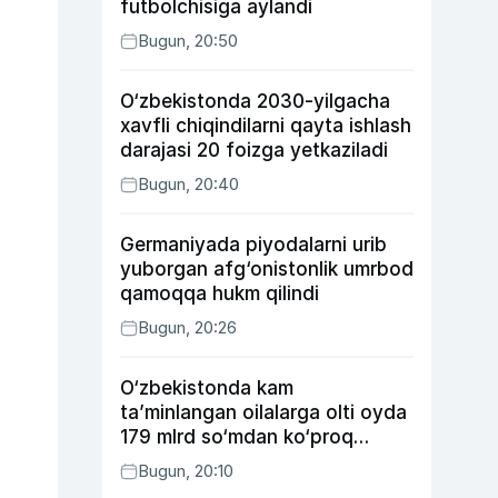
futbolchisiga aylandi
Bugun, 20:50
O‘zbekistonda 2030-yilgacha
xavfli chiqindilarni qayta ishlash
darajasi 20 foizga yetkaziladi
Bugun, 20:40
Germaniyada piyodalarni urib
yuborgan afg‘onistonlik umrbod
qamoqqa hukm qilindi
Bugun, 20:26
O‘zbekistonda kam
ta’minlangan oilalarga olti oyda
179 mlrd so‘mdan ko‘proq
ijtimoiy keshbek to‘lab berildi
Bugun, 20:10