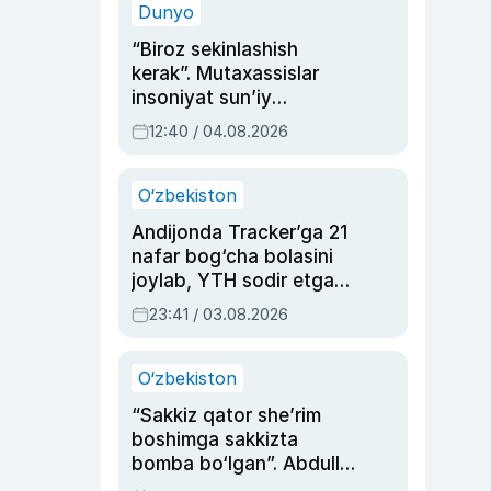
Dunyo
“Biroz sekinlashish
kerak”. Mutaxassislar
insoniyat sun’iy
intellektni boshqara
12:40 / 04.08.2026
olmay qolishidan xavotir
bildirdi
O‘zbekiston
Andijonda Tracker’ga 21
nafar bog‘cha bolasini
joylab, YTH sodir etgan
ayolga sud hukmi o‘qildi
23:41 / 03.08.2026
O‘zbekiston
“Sakkiz qator she’rim
boshimga sakkizta
bomba bo‘lgan”. Abdulla
Oripovni siyosiy