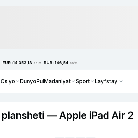
EUR :
RUB :
14 053,18
146,54
so'm
so'm
 Osiyo
Dunyo
Pul
Madaniyat
Sport
Layfstayl
plansheti — Apple iPad Air 2