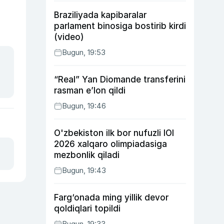
Braziliyada kapibaralar
parlament binosiga bostirib kirdi
(video)
Bugun, 19:53
“Real” Yan Diomande transferini
rasman e’lon qildi
Bugun, 19:46
O'zbekiston ilk bor nufuzli IOI
2026 xalqaro olimpiadasiga
mezbonlik qiladi
Bugun, 19:43
Farg‘onada ming yillik devor
qoldiqlari topildi
Bugun, 19:33