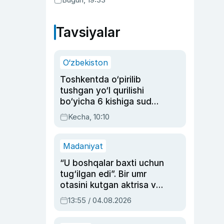
Tavsiyalar
O‘zbekiston
Toshkentda o‘pirilib
tushgan yo‘l qurilishi
bo‘yicha 6 kishiga sud
hukmi o‘qildi
Kecha, 10:10
Madaniyat
“U boshqalar baxti uchun
tug‘ilgan edi”. Bir umr
otasini kutgan aktrisa va
dublyaj ustasi Rimma
13:55 / 04.08.2026
Ahmedovaning
sinovlarga to‘la hayoti