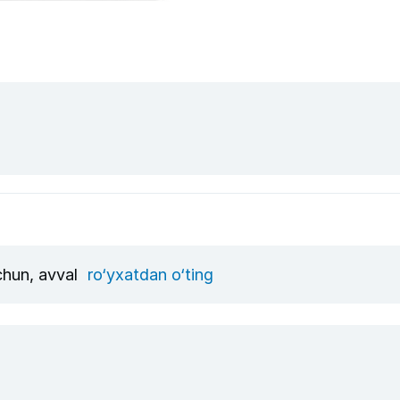
uchun, avval
ro‘yxatdan o‘ting