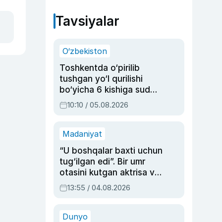
Tavsiyalar
O‘zbekiston
Toshkentda o‘pirilib
tushgan yo‘l qurilishi
bo‘yicha 6 kishiga sud
hukmi o‘qildi
10:10 / 05.08.2026
Madaniyat
“U boshqalar baxti uchun
tug‘ilgan edi”. Bir umr
otasini kutgan aktrisa va
dublyaj ustasi Rimma
13:55 / 04.08.2026
Ahmedovaning
sinovlarga to‘la hayoti
Dunyo