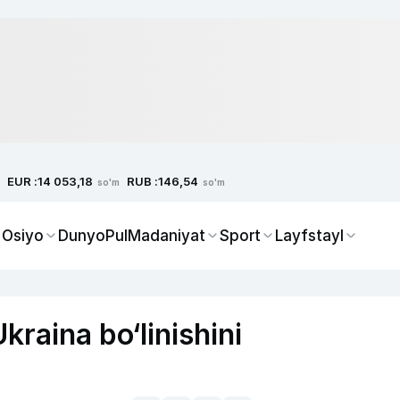
EUR :
RUB :
14 053,18
146,54
so'm
so'm
 Osiyo
Dunyo
Pul
Madaniyat
Sport
Layfstayl
raina bo‘linishini