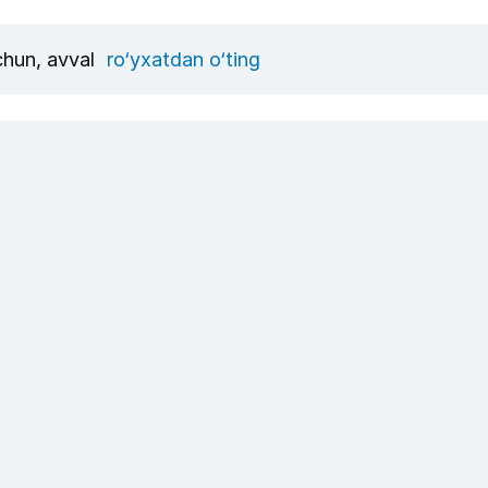
uchun, avval
ro‘yxatdan o‘ting