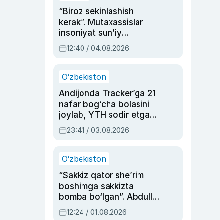
“Biroz sekinlashish
kerak”. Mutaxassislar
insoniyat sun’iy
intellektni boshqara
12:40 / 04.08.2026
olmay qolishidan xavotir
bildirdi
O‘zbekiston
Andijonda Tracker’ga 21
nafar bog‘cha bolasini
joylab, YTH sodir etgan
ayolga sud hukmi o‘qildi
23:41 / 03.08.2026
O‘zbekiston
“Sakkiz qator she’rim
boshimga sakkizta
bomba bo‘lgan”. Abdulla
Oripovni siyosiy
12:24 / 01.08.2026
ayblovlardan asrab