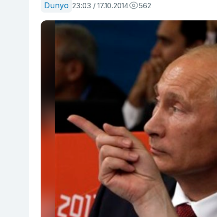
Dunyo
23:03 / 17.10.2014
562