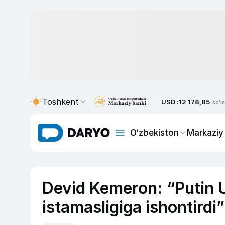
Toshkent
USD :
12 178,85
so'm
O‘zbekiston
Markaziy
Devid Kemeron: “Putin Uk
istamasligiga ishontirdi”