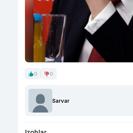
0
0
Sarvar
Izohlar