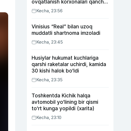
ovqatlanish korxonalari qancha
soliq toʻlagani ochiqlandi
Kecha, 23:56
Vinisius “Real” bilan uzoq
muddatli shartnoma imzoladi
Kecha, 23:45
Husiylar hukumat kuchlariga
qarshi raketalar uchirdi, kamida
30 kishi halok bo‘ldi
Kecha, 23:35
Toshkentda Kichik halqa
avtomobil yo‘lining bir qismi
to‘rt kunga yopildi (xarita)
Kecha, 23:10