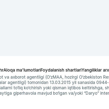
hr
Aloqa ma'lumotlari
Foydalanish shartlari
Yangiliklar arx
t va axborot agentligi (O‘zMAA, hozirgi O‘zbekiston Res
ar agentligi) tomonidan 13.03.2015 yil sanasida 0944
allarni to‘liq ko‘chirish yoki qisman iqtibos keltirishga, 
ytiga giperhavola mavjud bo‘lgan va/yoki “Daryo” intern