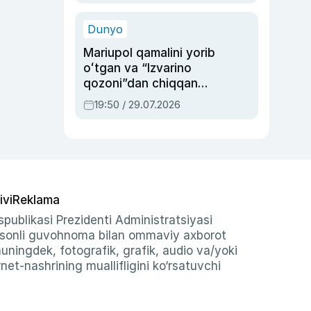
qolgan voqea
Dunyo
Mariupol qamalini yorib
oʻtgan va “Izvarino
qozoni”dan chiqqan
qahramon — Ukraina
19:50 / 29.07.2026
armiyasi bosh
qoʻmondoni Drapatiy
haqida
ivi
Reklama
publikasi Prezidenti Administratsiyasi
-sonli guvohnoma bilan ommaviy axborot
shuningdek, fotografik, grafik, audio va/yoki
et-nashrining muallifligini ko‘rsatuvchi