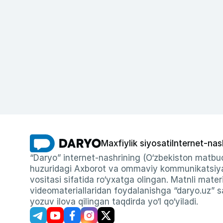
Maxfiylik siyosati
Internet-nas
“Daryo” internet-nashrining (O‘zbekiston matbuo
huzuridagi Axborot va ommaviy kommunikatsiyal
vositasi sifatida ro‘yxatga olingan. Matnli materi
videomateriallaridan foydalanishga “daryo.uz” sa
yozuv ilova qilingan taqdirda yo‘l qo‘yiladi.