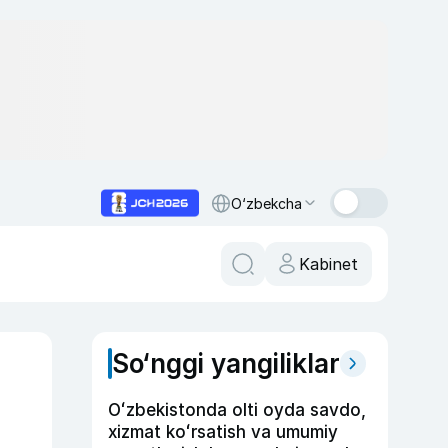
O‘zbekcha
Kabinet
So‘nggi yangiliklar
Oʻzbekistonda olti oyda savdo,
xizmat koʻrsatish va umumiy