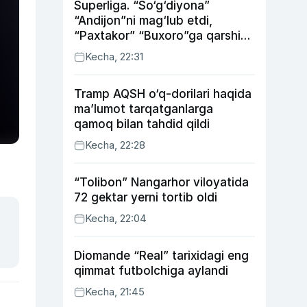
Superliga. “So‘g‘diyona”
“Andijon”ni mag‘lub etdi,
“Paxtakor” “Buxoro”ga qarshi
bahsda g‘alabani qo‘ldan
Kecha, 22:31
chiqardi
Tramp AQSH o‘q-dorilari haqida
ma’lumot tarqatganlarga
qamoq bilan tahdid qildi
Kecha, 22:28
“Tolibon” Nangarhor viloyatida
72 gektar yerni tortib oldi
Kecha, 22:04
Diomande “Real” tarixidagi eng
qimmat futbolchiga aylandi
Kecha, 21:45