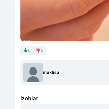
0
0
muxlisa
Izohlar