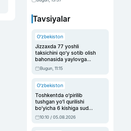
Tavsiyalar
O‘zbekiston
Jizzaxda 77 yoshli
taksichini qo‘y sotib olish
bahonasida yaylovga
olib borib o‘ldirgan yigit
Bugun, 11:15
20 yilga qamaldi
O‘zbekiston
Toshkentda o‘pirilib
tushgan yo‘l qurilishi
bo‘yicha 6 kishiga sud
hukmi o‘qildi
10:10 / 05.08.2026