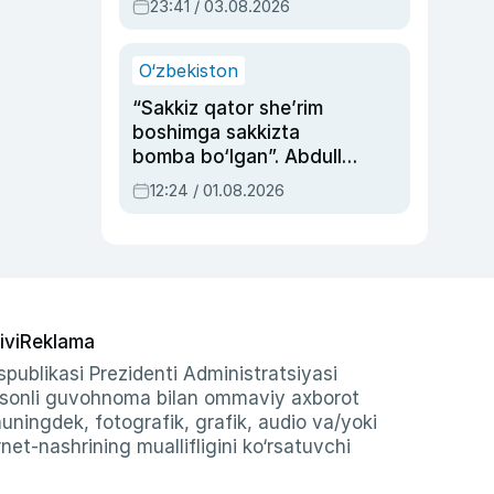
23:41 / 03.08.2026
O‘zbekiston
“Sakkiz qator she’rim
boshimga sakkizta
bomba bo‘lgan”. Abdulla
Oripovni siyosiy
12:24 / 01.08.2026
ayblovlardan asrab
qolgan voqea
ivi
Reklama
publikasi Prezidenti Administratsiyasi
-sonli guvohnoma bilan ommaviy axborot
shuningdek, fotografik, grafik, audio va/yoki
et-nashrining muallifligini ko‘rsatuvchi