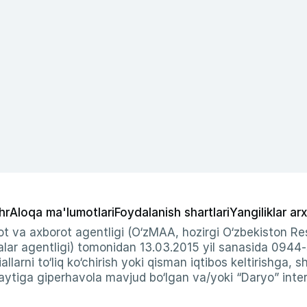
hr
Aloqa ma'lumotlari
Foydalanish shartlari
Yangiliklar arx
t va axborot agentligi (O‘zMAA, hozirgi O‘zbekiston Res
ar agentligi) tomonidan 13.03.2015 yil sanasida 0944
allarni to‘liq ko‘chirish yoki qisman iqtibos keltirishga, 
ytiga giperhavola mavjud bo‘lgan va/yoki “Daryo” intern