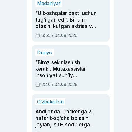
Madaniyat
“U boshqalar baxti uchun
tug‘ilgan edi”. Bir umr
otasini kutgan aktrisa va
dublyaj ustasi Rimma
13:55 / 04.08.2026
Ahmedovaning
sinovlarga to‘la hayoti
Dunyo
“Biroz sekinlashish
kerak”. Mutaxassislar
insoniyat sun’iy
intellektni boshqara
12:40 / 04.08.2026
olmay qolishidan xavotir
bildirdi
O‘zbekiston
Andijonda Tracker’ga 21
nafar bog‘cha bolasini
joylab, YTH sodir etgan
ayolga sud hukmi o‘qildi