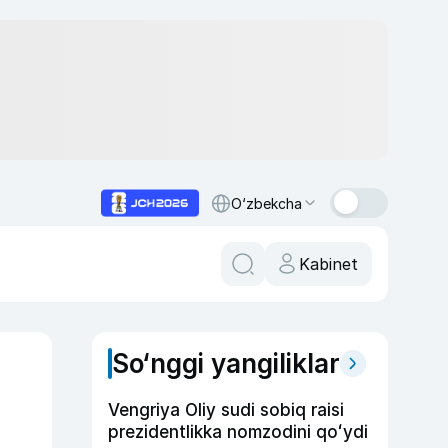
O‘zbekcha
Kabinet
So‘nggi yangiliklar
Vengriya Oliy sudi sobiq raisi
prezidentlikka nomzodini qoʻydi