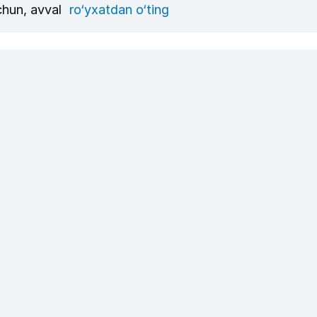
uchun, avval
ro‘yxatdan o‘ting