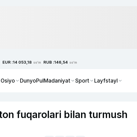
EUR :
RUB :
14 053,18
146,54
so'm
so'm
 Osiyo
Dunyo
Pul
Madaniyat
Sport
Layfstayl
ston fuqarolari bilan turmush