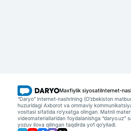
Maxfiylik siyosati
Internet-nas
“Daryo” internet-nashrining (O‘zbekiston matbuo
huzuridagi Axborot va ommaviy kommunikatsiyal
vositasi sifatida ro‘yxatga olingan. Matnli materi
videomateriallaridan foydalanishga “daryo.uz” sa
yozuv ilova qilingan taqdirda yo‘l qo‘yiladi.