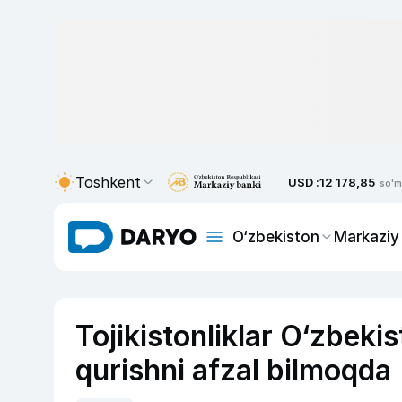
Toshkent
USD :
12 178,85
so'm
O‘zbekiston
Markaziy
Tojikistonliklar O‘zbeki
qurishni afzal bilmoqda