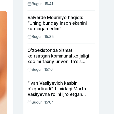
Bugun, 15:41
Valverde Mourinyo haqida:
“Uning bunday inson ekanini
kutmagan edim”
Bugun, 15:35
Oʻzbekistonda xizmat
koʻrsatgan kommunal xoʻjaligi
xodimi faxriy unvoni taʼsis
etilishi mumkin
Bugun, 15:10
“Ivan Vasilyevich kasbini
o‘zgartiradi” filmidagi Marfa
Vasilyevna rolini ijro etgan
aktrisaning taqdiri qanday
Bugun, 15:04
kechdi?