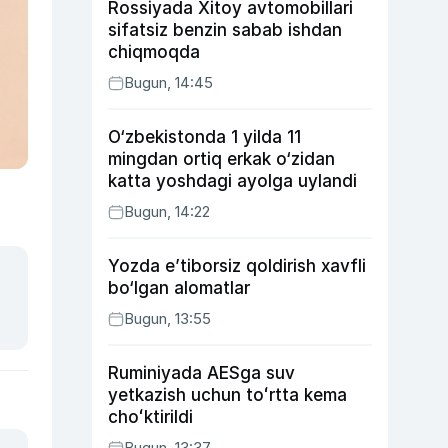
Rossiyada Xitoy avtomobillari
sifatsiz benzin sabab ishdan
chiqmoqda
Bugun, 14:45
O‘zbekistonda 1 yilda 11
mingdan ortiq erkak o‘zidan
katta yoshdagi ayolga uylandi
Bugun, 14:22
Yozda e’tiborsiz qoldirish xavfli
bo‘lgan alomatlar
Bugun, 13:55
Ruminiyada AESga suv
yetkazish uchun toʻrtta kema
choʻktirildi
Bugun, 13:37