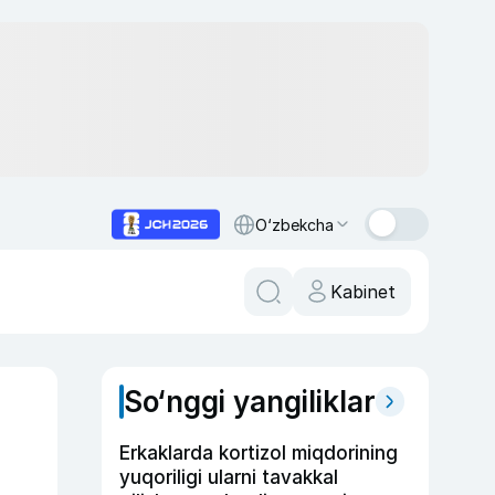
O‘zbekcha
Kabinet
So‘nggi yangiliklar
Erkaklarda kortizol miqdorining
yuqoriligi ularni tavakkal