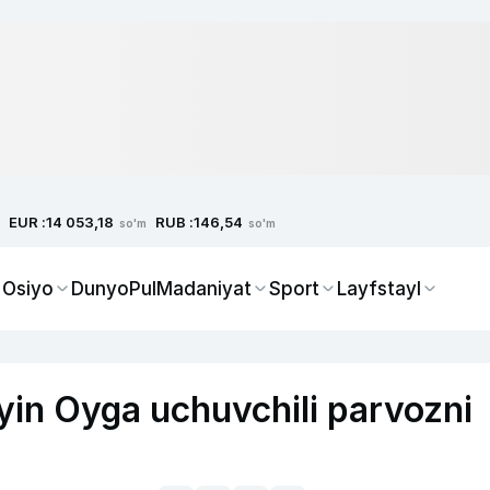
EUR :
RUB :
14 053,18
146,54
so'm
so'm
 Osiyo
Dunyo
Pul
Madaniyat
Sport
Layfstayl
yin Oyga uchuvchili parvozni