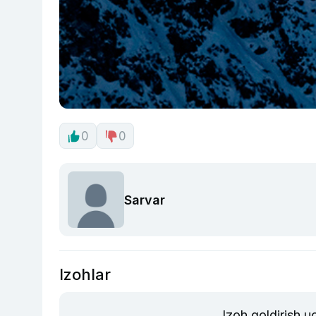
0
0
Sarvar
Izohlar
Izoh qoldirish 