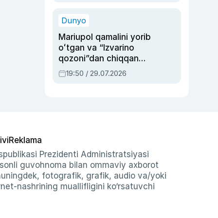
qolgan voqea
Dunyo
Mariupol qamalini yorib
oʻtgan va “Izvarino
qozoni”dan chiqqan
qahramon — Ukraina
19:50 / 29.07.2026
armiyasi bosh
qoʻmondoni Drapatiy
haqida
ivi
Reklama
publikasi Prezidenti Administratsiyasi
-sonli guvohnoma bilan ommaviy axborot
shuningdek, fotografik, grafik, audio va/yoki
et-nashrining muallifligini ko‘rsatuvchi