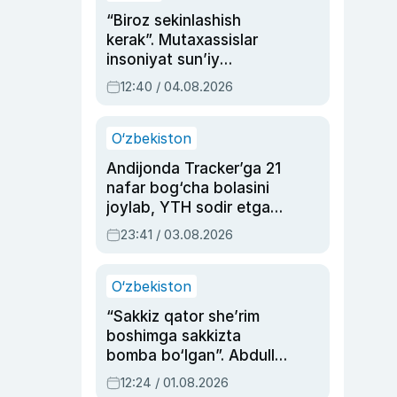
“Biroz sekinlashish
kerak”. Mutaxassislar
insoniyat sun’iy
intellektni boshqara
12:40 / 04.08.2026
olmay qolishidan xavotir
bildirdi
O‘zbekiston
Andijonda Tracker’ga 21
nafar bog‘cha bolasini
joylab, YTH sodir etgan
ayolga sud hukmi o‘qildi
23:41 / 03.08.2026
O‘zbekiston
“Sakkiz qator she’rim
boshimga sakkizta
bomba bo‘lgan”. Abdulla
Oripovni siyosiy
12:24 / 01.08.2026
ayblovlardan asrab