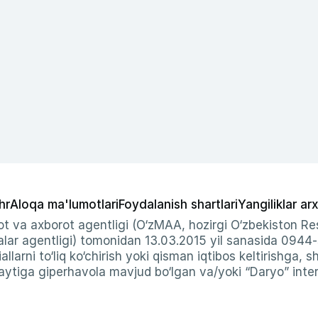
hr
Aloqa ma'lumotlari
Foydalanish shartlari
Yangiliklar arx
t va axborot agentligi (O‘zMAA, hozirgi O‘zbekiston Res
ar agentligi) tomonidan 13.03.2015 yil sanasida 0944
allarni to‘liq ko‘chirish yoki qisman iqtibos keltirishga, 
ytiga giperhavola mavjud bo‘lgan va/yoki “Daryo” intern