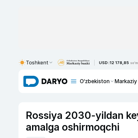
Toshkent
USD :
12 178,85
so'm
O‘zbekiston
Markaziy
Rossiya 2030-yildan ke
amalga oshirmoqchi