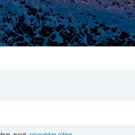
uchun, avval
ro‘yxatdan o‘ting