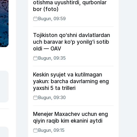
otishma uyushtirdi, qurbonlar
bor (foto)
Bugun, 09:59
Tojikiston qo‘shni davlatlardan
uch baravar ko‘p yonilg‘i sotib
oldi — OAV
Bugun, 09:35
Keskin syujet va kutilmagan
yakun: barcha davrlarning eng
yaxshi 5 ta trilleri
Bugun, 09:30
Menejer Maxachev uchun eng
qiyin raqib kim ekanini aytdi
Bugun, 09:15