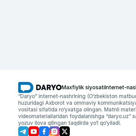
Maxfiylik siyosati
Internet-nas
“Daryo” internet-nashrining (O‘zbekiston matbuo
huzuridagi Axborot va ommaviy kommunikatsiyal
vositasi sifatida ro‘yxatga olingan. Matnli materi
videomateriallaridan foydalanishga “daryo.uz” sa
yozuv ilova qilingan taqdirda yo‘l qo‘yiladi.