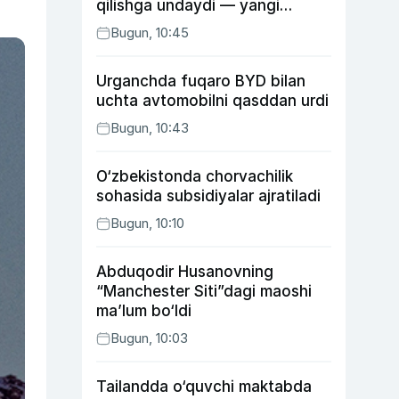
qilishga undaydi — yangi
tadqiqot
Bugun, 10:45
Urganchda fuqaro BYD bilan
uchta avtomobilni qasddan urdi
Bugun, 10:43
O‘zbekistonda chorvachilik
sohasida subsidiyalar ajratiladi
Bugun, 10:10
Abduqodir Husanovning
“Manchester Siti”dagi maoshi
ma’lum bo‘ldi
Bugun, 10:03
Tailandda o‘quvchi maktabda