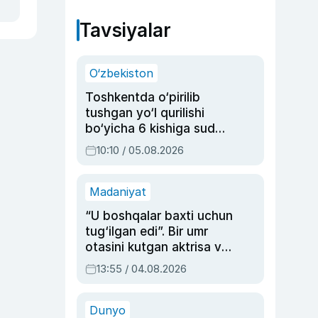
Tavsiyalar
O‘zbekiston
Toshkentda o‘pirilib
tushgan yo‘l qurilishi
bo‘yicha 6 kishiga sud
hukmi o‘qildi
10:10 / 05.08.2026
Madaniyat
“U boshqalar baxti uchun
tug‘ilgan edi”. Bir umr
otasini kutgan aktrisa va
dublyaj ustasi Rimma
13:55 / 04.08.2026
Ahmedovaning
sinovlarga to‘la hayoti
Dunyo