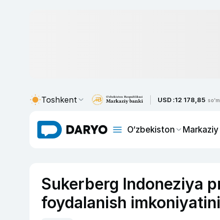
Toshkent
USD :
12 178,85
so'm
O‘zbekiston
Markaziy
Sukerberg Indoneziya pr
foydalanish imkoniyatin