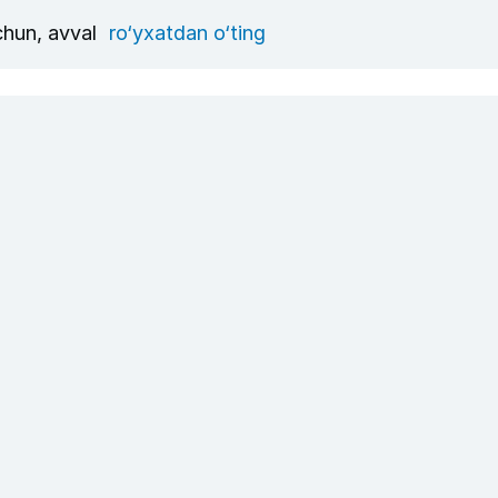
uchun, avval
ro‘yxatdan o‘ting