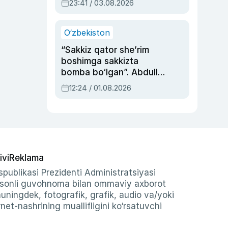
23:41 / 03.08.2026
O‘zbekiston
“Sakkiz qator she’rim
boshimga sakkizta
bomba bo‘lgan”. Abdulla
Oripovni siyosiy
12:24 / 01.08.2026
ayblovlardan asrab
qolgan voqea
ivi
Reklama
publikasi Prezidenti Administratsiyasi
-sonli guvohnoma bilan ommaviy axborot
shuningdek, fotografik, grafik, audio va/yoki
et-nashrining muallifligini ko‘rsatuvchi