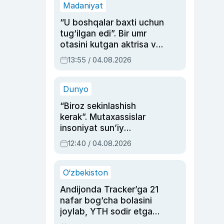
Madaniyat
“U boshqalar baxti uchun
tug‘ilgan edi”. Bir umr
otasini kutgan aktrisa va
dublyaj ustasi Rimma
13:55 / 04.08.2026
Ahmedovaning
sinovlarga to‘la hayoti
Dunyo
“Biroz sekinlashish
kerak”. Mutaxassislar
insoniyat sun’iy
intellektni boshqara
12:40 / 04.08.2026
olmay qolishidan xavotir
bildirdi
O‘zbekiston
Andijonda Tracker’ga 21
nafar bog‘cha bolasini
joylab, YTH sodir etgan
ayolga sud hukmi o‘qildi