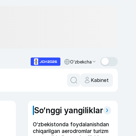
O‘zbekcha
Kabinet
So‘nggi yangiliklar
O‘zbekistonda foydalanishdan
chiqarilgan aerodromlar turizm