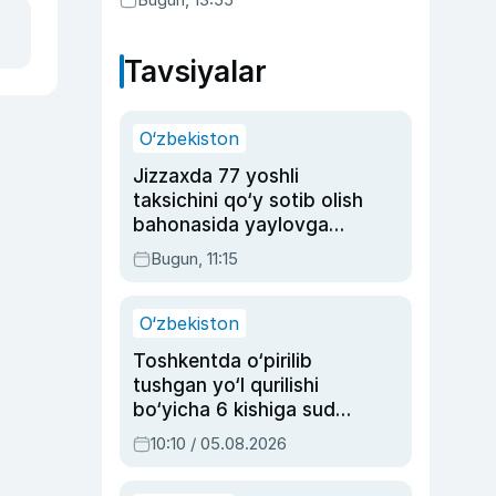
Tavsiyalar
O‘zbekiston
Jizzaxda 77 yoshli
taksichini qo‘y sotib olish
bahonasida yaylovga
olib borib o‘ldirgan yigit
Bugun, 11:15
20 yilga qamaldi
O‘zbekiston
Toshkentda o‘pirilib
tushgan yo‘l qurilishi
bo‘yicha 6 kishiga sud
hukmi o‘qildi
10:10 / 05.08.2026