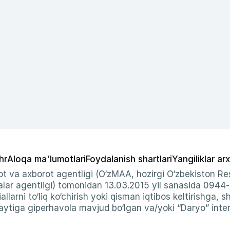
hr
Aloqa ma'lumotlari
Foydalanish shartlari
Yangiliklar arx
t va axborot agentligi (O‘zMAA, hozirgi O‘zbekiston Res
ar agentligi) tomonidan 13.03.2015 yil sanasida 0944
allarni to‘liq ko‘chirish yoki qisman iqtibos keltirishga, 
ytiga giperhavola mavjud bo‘lgan va/yoki “Daryo” intern