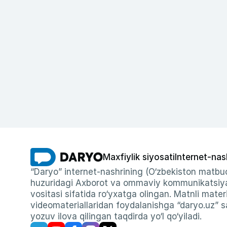
Maxfiylik siyosati
Internet-nas
“Daryo” internet-nashrining (O‘zbekiston matbuo
huzuridagi Axborot va ommaviy kommunikatsiyal
vositasi sifatida ro‘yxatga olingan. Matnli materi
videomateriallaridan foydalanishga “daryo.uz” sa
yozuv ilova qilingan taqdirda yo‘l qo‘yiladi.