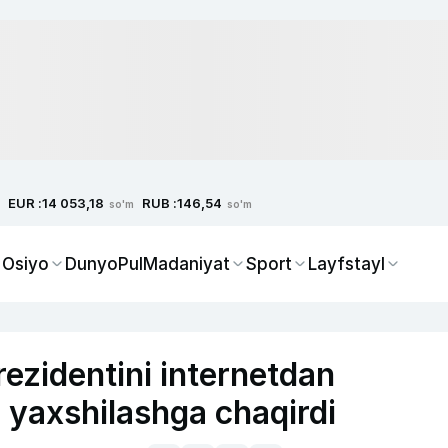
EUR :
RUB :
14 053,18
146,54
so'm
so'm
 Osiyo
Dunyo
Pul
Madaniyat
Sport
Layfstayl
ezidentini internetdan
i yaxshilashga chaqirdi