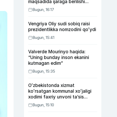
maqsadida ijaraga berilishi
mumkin
Bugun, 16:17
Vengriya Oliy sudi sobiq raisi
prezidentlikka nomzodini qoʻydi
Bugun, 15:41
Valverde Mourinyo haqida:
“Uning bunday inson ekanini
kutmagan edim”
Bugun, 15:35
Oʻzbekistonda xizmat
koʻrsatgan kommunal xoʻjaligi
xodimi faxriy unvoni taʼsis
etilishi mumkin
Bugun, 15:10