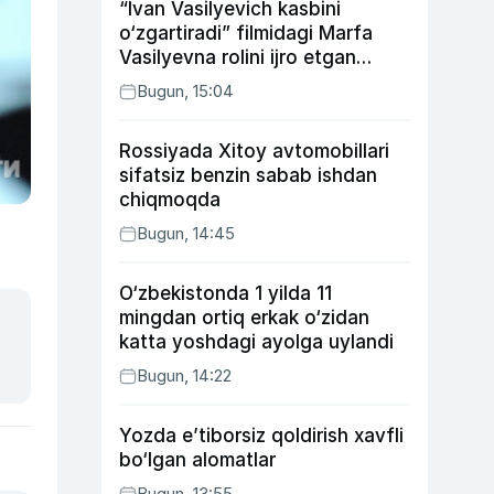
“Ivan Vasilyevich kasbini
o‘zgartiradi” filmidagi Marfa
Vasilyevna rolini ijro etgan
aktrisaning taqdiri qanday
Bugun, 15:04
kechdi?
Rossiyada Xitoy avtomobillari
sifatsiz benzin sabab ishdan
chiqmoqda
Bugun, 14:45
O‘zbekistonda 1 yilda 11
mingdan ortiq erkak o‘zidan
katta yoshdagi ayolga uylandi
Bugun, 14:22
Yozda e’tiborsiz qoldirish xavfli
bo‘lgan alomatlar
Bugun, 13:55