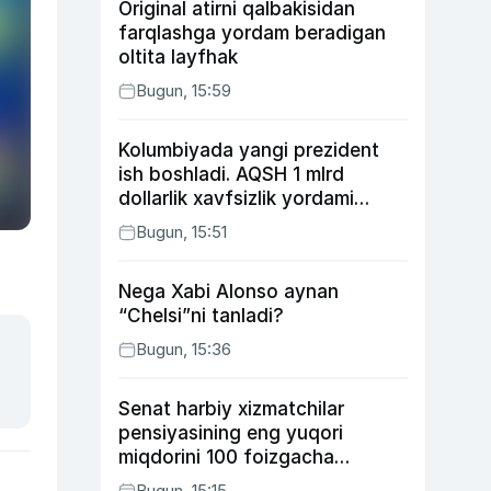
Original atirni qalbakisidan
farqlashga yordam beradigan
oltita layfhak
Bugun, 15:59
Kolumbiyada yangi prezident
ish boshladi. AQSH 1 mlrd
dollarlik xavfsizlik yordami
bermoqchi
Bugun, 15:51
Nega Xabi Alonso aynan
“Chelsi”ni tanladi?
Bugun, 15:36
Senat harbiy xizmatchilar
pensiyasining eng yuqori
miqdorini 100 foizgacha
oshirishni nazarda tutuvchi
Bugun, 15:15