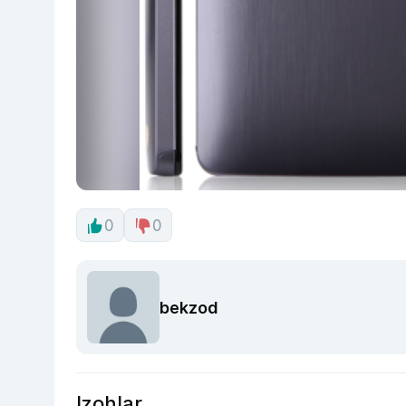
0
0
bekzod
Izohlar