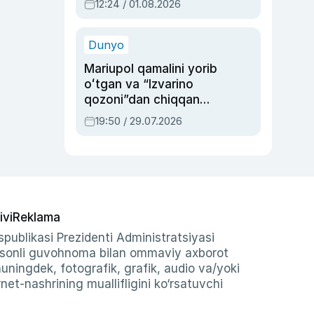
12:24 / 01.08.2026
ayblovlardan asrab
qolgan voqea
Dunyo
Mariupol qamalini yorib
oʻtgan va “Izvarino
qozoni”dan chiqqan
qahramon — Ukraina
19:50 / 29.07.2026
armiyasi bosh
qoʻmondoni Drapatiy
haqida
ivi
Reklama
publikasi Prezidenti Administratsiyasi
-sonli guvohnoma bilan ommaviy axborot
shuningdek, fotografik, grafik, audio va/yoki
et-nashrining muallifligini ko‘rsatuvchi