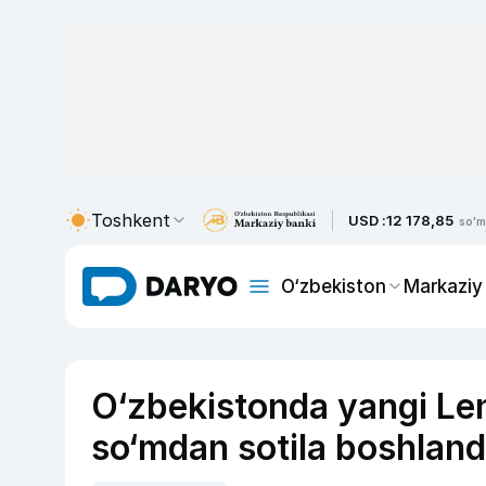
Toshkent
USD :
12 178,85
so'm
O‘zbekiston
Markaziy
O‘zbekistonda yangi Le
so‘mdan sotila boshland