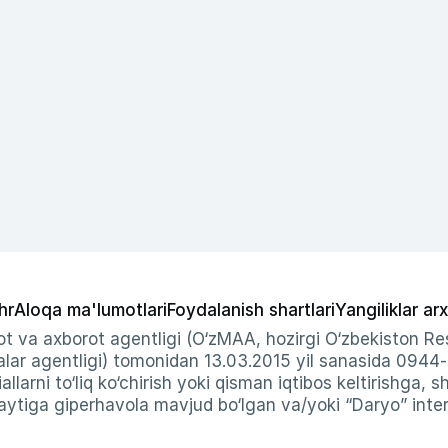
hr
Aloqa ma'lumotlari
Foydalanish shartlari
Yangiliklar arx
t va axborot agentligi (O‘zMAA, hozirgi O‘zbekiston Res
ar agentligi) tomonidan 13.03.2015 yil sanasida 0944
allarni to‘liq ko‘chirish yoki qisman iqtibos keltirishga, 
ytiga giperhavola mavjud bo‘lgan va/yoki “Daryo” intern