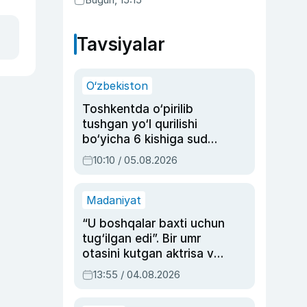
qonunni ma’qulladi
Tavsiyalar
O‘zbekiston
Toshkentda o‘pirilib
tushgan yo‘l qurilishi
bo‘yicha 6 kishiga sud
hukmi o‘qildi
10:10 / 05.08.2026
Madaniyat
“U boshqalar baxti uchun
tug‘ilgan edi”. Bir umr
otasini kutgan aktrisa va
dublyaj ustasi Rimma
13:55 / 04.08.2026
Ahmedovaning
sinovlarga to‘la hayoti