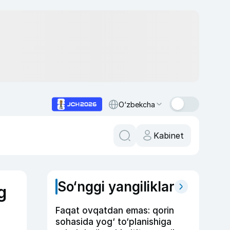
O‘zbekcha
Kabinet
So‘nggi yangiliklar
g
Faqat ovqatdan emas: qorin
sohasida yog‘ to‘planishiga