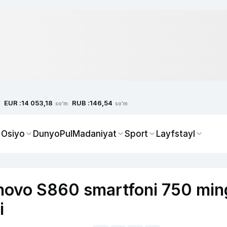
EUR :
RUB :
14 053,18
146,54
so'm
so'm
 Osiyo
Dunyo
Pul
Madaniyat
Sport
Layfstayl
novo S860 smartfoni 750 min
i