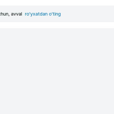
uchun, avval
ro‘yxatdan o‘ting