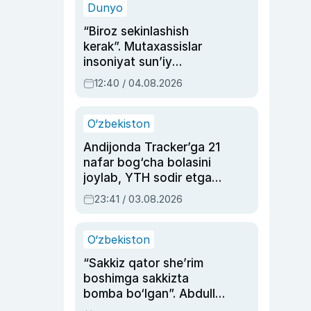
Dunyo
“Biroz sekinlashish
kerak”. Mutaxassislar
insoniyat sun’iy
intellektni boshqara
12:40 / 04.08.2026
olmay qolishidan xavotir
bildirdi
O‘zbekiston
Andijonda Tracker’ga 21
nafar bog‘cha bolasini
joylab, YTH sodir etgan
ayolga sud hukmi o‘qildi
23:41 / 03.08.2026
O‘zbekiston
“Sakkiz qator she’rim
boshimga sakkizta
bomba bo‘lgan”. Abdulla
Oripovni siyosiy