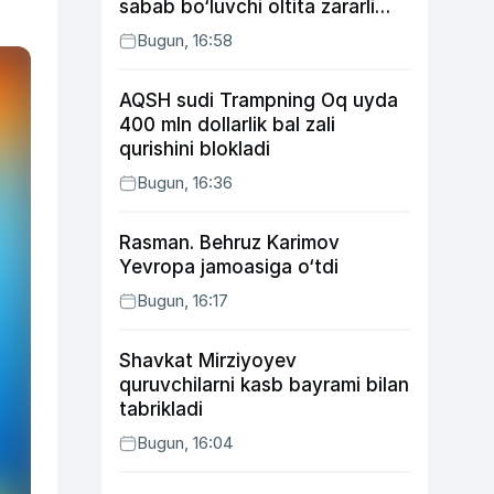
sabab bo‘luvchi oltita zararli
odat
Bugun, 16:58
AQSH sudi Trampning Oq uyda
400 mln dollarlik bal zali
qurishini blokladi
Bugun, 16:36
Rasman. Behruz Karimov
Yevropa jamoasiga o‘tdi
Bugun, 16:17
Shavkat Mirziyoyev
quruvchilarni kasb bayrami bilan
tabrikladi
Bugun, 16:04