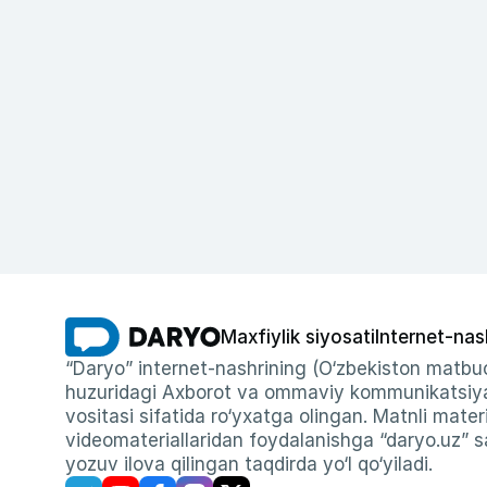
Maxfiylik siyosati
Internet-nas
“Daryo” internet-nashrining (O‘zbekiston matbuo
huzuridagi Axborot va ommaviy kommunikatsiyal
vositasi sifatida ro‘yxatga olingan. Matnli materi
videomateriallaridan foydalanishga “daryo.uz” sa
yozuv ilova qilingan taqdirda yo‘l qo‘yiladi.