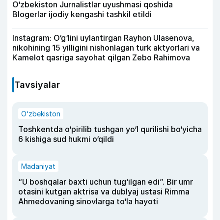
O‘zbekiston Jurnalistlar uyushmasi qoshida
Blogerlar ijodiy kengashi tashkil etildi
Instagram: O‘g‘lini uylantirgan Rayhon Ulasenova,
nikohining 15 yilligini nishonlagan turk aktyorlari va
Kamelot qasriga sayohat qilgan Zebo Rahimova
Tavsiyalar
O‘zbekiston
Toshkentda o‘pirilib tushgan yo‘l qurilishi bo‘yicha
6 kishiga sud hukmi o‘qildi
Madaniyat
“U boshqalar baxti uchun tug‘ilgan edi”. Bir umr
otasini kutgan aktrisa va dublyaj ustasi Rimma
Ahmedovaning sinovlarga to‘la hayoti