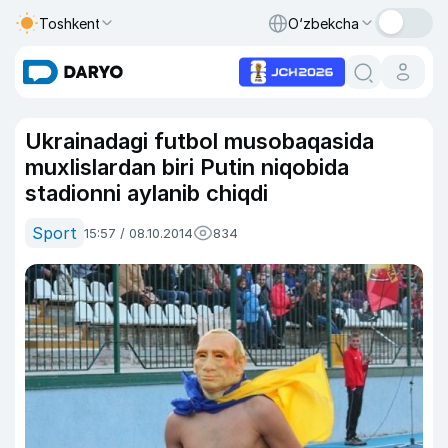
Toshkent
O‘zbekcha
Ukrainadagi futbol musobaqasida
muxlislardan biri Putin niqobida
stadionni aylanib chiqdi
Sport
15:57 / 08.10.2014
834