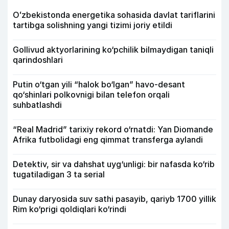
Oʻzbekistonda energetika sohasida davlat tariflarini
tartibga solishning yangi tizimi joriy etildi
Gollivud aktyorlarining ko‘pchilik bilmaydigan taniqli
qarindoshlari
Putin o‘tgan yili “halok bo‘lgan” havo-desant
qo‘shinlari polkovnigi bilan telefon orqali
suhbatlashdi
“Real Madrid” tarixiy rekord o‘rnatdi: Yan Diomande
Afrika futbolidagi eng qimmat transferga aylandi
Detektiv, sir va dahshat uyg‘unligi: bir nafasda ko‘rib
tugatiladigan 3 ta serial
Dunay daryosida suv sathi pasayib, qariyb 1700 yillik
Rim ko‘prigi qoldiqlari ko‘rindi