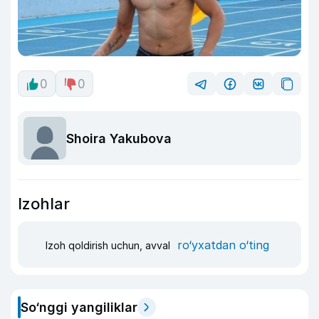
0
0
Shoira Yakubova
Izohlar
ro‘yxatdan o‘ting
Izoh qoldirish uchun, avval
So‘nggi yangiliklar