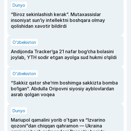
Dunyo
“Biroz sekinlashish kerak”. Mutaxassislar
insoniyat sun’iy intellektni boshqara olmay
qolishidan xavotir bildirdi
O‘zbekiston
Andijonda Tracker’ga 21 nafar bog‘cha bolasini
joylab, YTH sodir etgan ayolga sud hukmi o‘qildi
O‘zbekiston
“Sakkiz qator she’rim boshimga sakkizta bomba
bo‘lgan”. Abdulla Oripovni siyosiy ayblovlardan
asrab qolgan voqea
Dunyo
Mariupol qamalini yorib oʻtgan va “Izvarino
qozoni”dan chiqqan qahramon — Ukraina