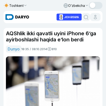
Toshkent
O‘zbekcha
AQShlik ikki qavatli uyini iPhone 6’ga
ayirboshlashi haqida e’lon berdi
Dunyo
18:35 / 08.10.2014
810