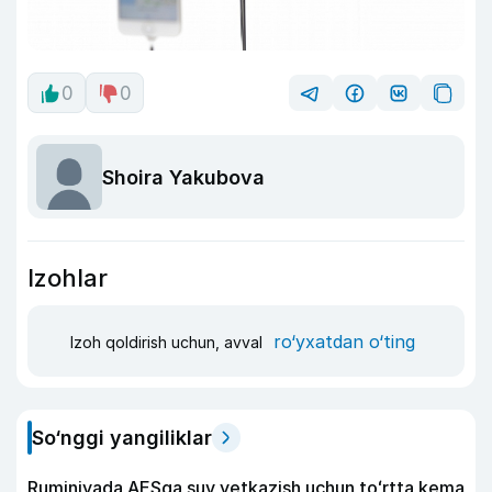
0
0
Shoira Yakubova
Izohlar
ro‘yxatdan o‘ting
Izoh qoldirish uchun, avval
So‘nggi yangiliklar
Ruminiyada AESga suv yetkazish uchun toʻrtta kema