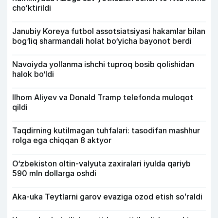
choʻktirildi
Janubiy Koreya futbol assotsiatsiyasi hakamlar bilan
bog‘liq sharmandali holat bo‘yicha bayonot berdi
Navoiyda yollanma ishchi tuproq bosib qolishidan
halok bo‘ldi
Ilhom Aliyev va Donald Tramp telefonda muloqot
qildi
Taqdirning kutilmagan tuhfalari: tasodifan mashhur
rolga ega chiqqan 8 aktyor
O‘zbekiston oltin-valyuta zaxiralari iyulda qariyb
590 mln dollarga oshdi
Aka-uka Teytlarni garov evaziga ozod etish soʻraldi