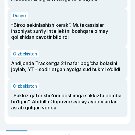
Dunyo
“Biroz sekinlashish kerak”. Mutaxassislar
insoniyat sun’iy intellektni boshqara olmay
qolishidan xavotir bildirdi
O‘zbekiston
Andijonda Tracker’ga 21 nafar bog‘cha bolasini
joylab, YTH sodir etgan ayolga sud hukmi o‘qildi
O‘zbekiston
“Sakkiz qator she’rim boshimga sakkizta bomba
bo‘lgan”. Abdulla Oripovni siyosiy ayblovlardan
asrab qolgan voqea