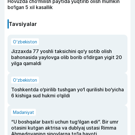
Hovuzda cho‘milish paytida yuqtirib olish mumkin
bo‘lgan 5 xil kasallik
Tavsiyalar
O‘zbekiston
Jizzaxda 77 yoshli taksichini qo‘y sotib olish
bahonasida yaylovga olib borib o‘ldirgan yigit 20
yilga qamaldi
O‘zbekiston
Toshkentda o‘pirilib tushgan yo‘l qurilishi bo‘yicha
6 kishiga sud hukmi o‘qildi
Madaniyat
“U boshqalar baxti uchun tug‘ilgan edi”. Bir umr
otasini kutgan aktrisa va dublyaj ustasi Rimma
Ahmedovaning sinovlarga to‘la hayoti