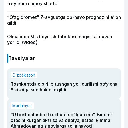
treylerini namoyish etdi
“O‘zgidromet” 7-avgustga ob-havo prognozini e’lon
qildi
Olmaliqda Mis boyitish fabrikasi magistral quvuri
yorildi (video)
Tavsiyalar
O‘zbekiston
Toshkentda o‘pirilib tushgan yo‘l qurilishi bo‘yicha
6 kishiga sud hukmi o‘qildi
Madaniyat
“U boshqalar baxti uchun tug‘ilgan edi”. Bir umr
otasini kutgan aktrisa va dublyaj ustasi Rimma
Ahmedovaning sinovlarga to‘la hayoti