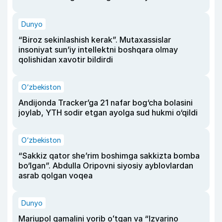
Dunyo
“Biroz sekinlashish kerak”. Mutaxassislar
insoniyat sun’iy intellektni boshqara olmay
qolishidan xavotir bildirdi
O‘zbekiston
Andijonda Tracker’ga 21 nafar bog‘cha bolasini
joylab, YTH sodir etgan ayolga sud hukmi o‘qildi
O‘zbekiston
“Sakkiz qator she’rim boshimga sakkizta bomba
bo‘lgan”. Abdulla Oripovni siyosiy ayblovlardan
asrab qolgan voqea
Dunyo
Mariupol qamalini yorib oʻtgan va “Izvarino