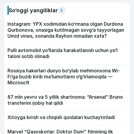
So‘nggi yangiliklar
Instagram: YPX xodimidan ko‘rmana olgan Durdona
Qurbonova, onasiga kutilmagan sovg‘a tayyorlagan
Umid vines, xonanda Rayhon nimadan xafa?
Pulli avtomobil yo‘llarida harakatlanish uchun yo‘l
taloni sotib olinadi
Rossiya hakerlari dunyo bo‘ylab mehmonxona Wi-
Fi’ga buzib kirib ma’lumotlarni o‘g‘irlamoqda —
Microsoft
87 mln yevro va 5 yillik shartnoma: “Arsenal” Bruno
transferini ijobiy hal qildi
Xitoyga kirish va chiqish qoidalari kuchaytiriladi
Marvel “Qasoskorlar: Doktor Dum” filmining ilk