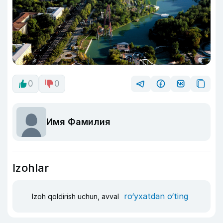
0
0
Имя Фамилия
Izohlar
ro‘yxatdan o‘ting
Izoh qoldirish uchun, avval