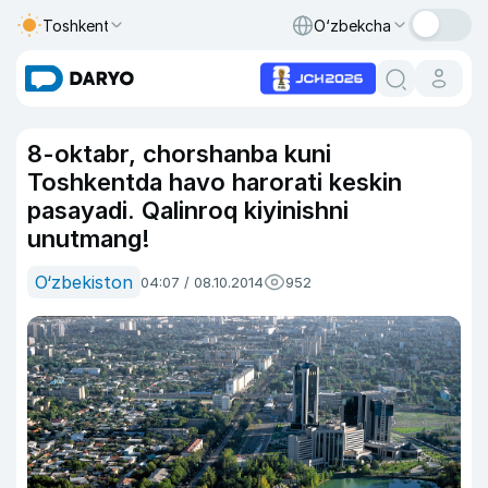
Toshkent
O‘zbekcha
8-oktabr, chorshanba kuni
Toshkentda havo harorati keskin
pasayadi. Qalinroq kiyinishni
unutmang!
O‘zbekiston
04:07 / 08.10.2014
952