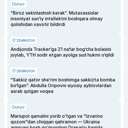
Dunyo
“Biroz sekinlashish kerak”. Mutaxassislar
insoniyat sun’iy intellektni boshqara olmay
qolishidan xavotir bildirdi
O‘zbekiston
Andijonda Tracker’ga 21 nafar bog‘cha bolasini
joylab, YTH sodir etgan ayolga sud hukmi o‘qildi
O‘zbekiston
“Sakkiz qator she’rim boshimga sakkizta bomba
bo‘lgan”. Abdulla Oripovni siyosiy ayblovlardan
asrab qolgan voqea
Dunyo
Mariupol qamalini yorib oʻtgan va “Izvarino
qozoni”dan chiqqan qahramon — Ukraina
armiyasi bosh qoʻmondoni Drapatiy haqida