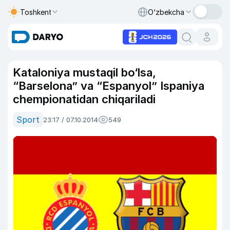
Toshkent
O‘zbekcha
Kataloniya mustaqil bo‘lsa,
“Barselona” va “Espanyol” Ispaniya
chempionatidan chiqariladi
Sport
23:17 / 07.10.2014
549