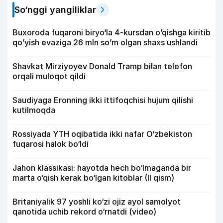
So‘nggi yangiliklar
Buxoroda fuqaroni biryo‘la 4-kursdan o’qishga kiritib
qo’yish evaziga 26 mln so’m olgan shaxs ushlandi
Shavkat Mirziyoyev Donald Tramp bilan telefon
orqali muloqot qildi
Saudiyaga Eronning ikki ittifoqchisi hujum qilishi
kutilmoqda
Rossiyada YTH oqibatida ikki nafar O‘zbekiston
fuqarosi halok bo‘ldi
Jahon klassikasi: hayotda hech bo‘lmaganda bir
marta o‘qish kerak bo‘lgan kitoblar (II qism)
Britaniyalik 97 yoshli ko‘zi ojiz ayol samolyot
qanotida uchib rekord o‘rnatdi (video)