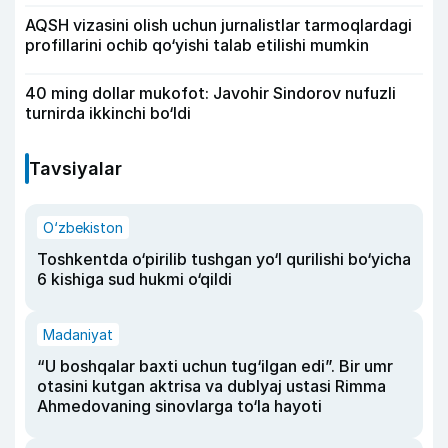
AQSH vizasini olish uchun jurnalistlar tarmoqlardagi
profillarini ochib qo‘yishi talab etilishi mumkin
40 ming dollar mukofot: Javohir Sindorov nufuzli
turnirda ikkinchi bo‘ldi
Tavsiyalar
O‘zbekiston
Toshkentda o‘pirilib tushgan yo‘l qurilishi bo‘yicha
6 kishiga sud hukmi o‘qildi
Madaniyat
“U boshqalar baxti uchun tug‘ilgan edi”. Bir umr
otasini kutgan aktrisa va dublyaj ustasi Rimma
Ahmedovaning sinovlarga to‘la hayoti