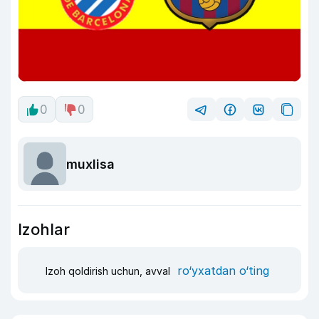
0
0
muxlisa
Izohlar
ro‘yxatdan o‘ting
Izoh qoldirish uchun, avval