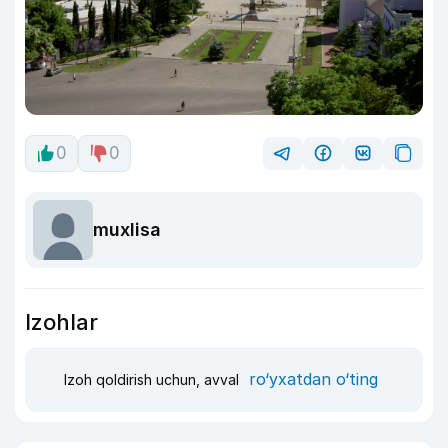
0
0
muxlisa
Izohlar
ro‘yxatdan o‘ting
Izoh qoldirish uchun, avval