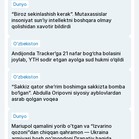
Dunyo
“Biroz sekinlashish kerak”. Mutaxassislar
insoniyat sun’iy intellektni boshqara olmay
qolishidan xavotir bildirdi
O‘zbekiston
Andijonda Tracker’ga 21 nafar bog‘cha bolasini
joylab, YTH sodir etgan ayolga sud hukmi o‘qildi
O‘zbekiston
“Sakkiz qator she’rim boshimga sakkizta bomba
bo‘lgan”. Abdulla Oripovni siyosiy ayblovlardan
asrab qolgan voqea
Dunyo
Mariupol qamalini yorib oʻtgan va “Izvarino
qozoni”dan chiqqan qahramon — Ukraina
armiyasi bosh qoʻmondoni Drapatiy haqida