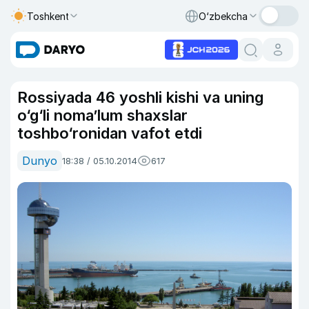
Toshkent
O‘zbekcha
Rossiyada 46 yoshli kishi va uning
o‘g‘li noma’lum shaxslar
toshbo‘ronidan vafot etdi
Dunyo
18:38 / 05.10.2014
617