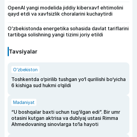
OpenAI yangi modelida jiddiy kiberxavf ehtimolini
qayd etdi va xavfsizlik choralarini kuchaytirdi
Oʻzbekistonda energetika sohasida davlat tariflarini
tartibga solishning yangi tizimi joriy etildi
Tavsiyalar
O‘zbekiston
Toshkentda o‘pirilib tushgan yo‘l qurilishi bo‘yicha
6 kishiga sud hukmi o‘qildi
Madaniyat
“U boshqalar baxti uchun tug‘ilgan edi”. Bir umr
otasini kutgan aktrisa va dublyaj ustasi Rimma
Ahmedovaning sinovlarga to‘la hayoti