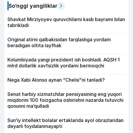
So‘nggi yangiliklar
Shavkat Mirziyoyev quruvchilarni kasb bayrami bilan
tabrikladi
Original atirni qalbakisidan farqlashga yordam
beradigan oltita layfhak
Kolumbiyada yangi prezident ish boshladi. AQSH 1
mlrd dollarlik xavfsizlik yordami bermoqchi
Nega Xabi Alonso aynan “Chelsi”ni tanladi?
Senat harbiy xizmatchilar pensiyasining eng yuqori
miqdorini 100 foizgacha oshirishni nazarda tutuvchi
qonunni ma’qulladi
Sun’iy intellekt bolalar ertaklarida ayol obrazlaridan
deyarli foydalanmayapti