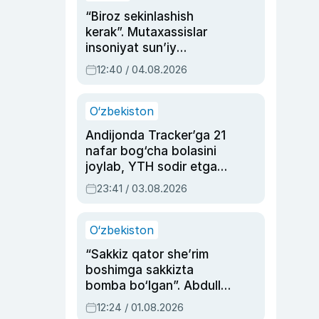
“Biroz sekinlashish
kerak”. Mutaxassislar
insoniyat sun’iy
intellektni boshqara
12:40 / 04.08.2026
olmay qolishidan xavotir
bildirdi
O‘zbekiston
Andijonda Tracker’ga 21
nafar bog‘cha bolasini
joylab, YTH sodir etgan
ayolga sud hukmi o‘qildi
23:41 / 03.08.2026
O‘zbekiston
“Sakkiz qator she’rim
boshimga sakkizta
bomba bo‘lgan”. Abdulla
Oripovni siyosiy
12:24 / 01.08.2026
ayblovlardan asrab