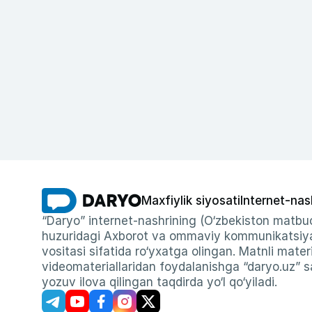
Maxfiylik siyosati
Internet-nas
“Daryo” internet-nashrining (O‘zbekiston matbuo
huzuridagi Axborot va ommaviy kommunikatsiyal
vositasi sifatida ro‘yxatga olingan. Matnli materi
videomateriallaridan foydalanishga “daryo.uz” sa
yozuv ilova qilingan taqdirda yo‘l qo‘yiladi.