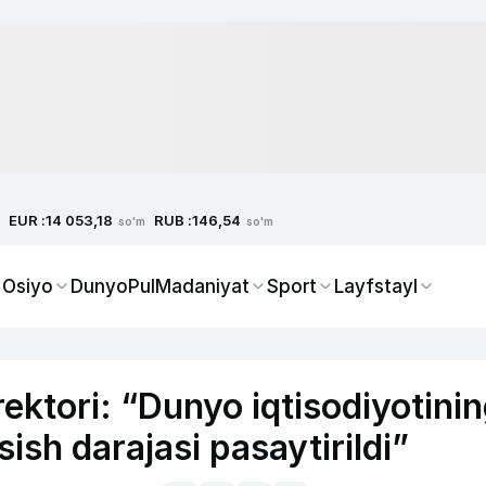
EUR :
RUB :
14 053,18
146,54
so'm
so'm
 Osiyo
Dunyo
Pul
Madaniyat
Sport
Layfstayl
rektori: “Dunyo iqtisodiyotini
ish darajasi pasaytirildi”