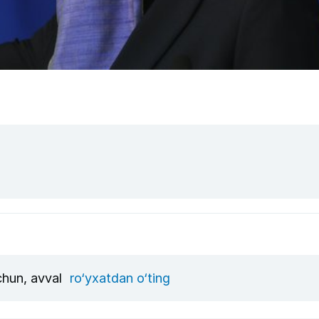
uchun, avval
ro‘yxatdan o‘ting