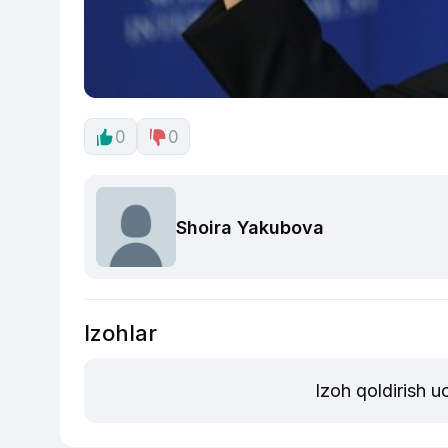
0
0
Shoira Yakubova
Izohlar
Izoh qoldirish 