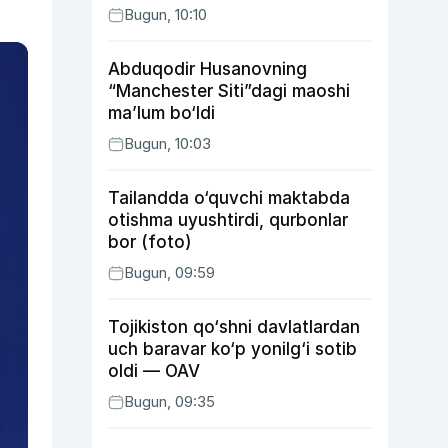
Bugun, 10:10
Abduqodir Husanovning
“Manchester Siti”dagi maoshi
ma’lum bo‘ldi
Bugun, 10:03
Tailandda o‘quvchi maktabda
otishma uyushtirdi, qurbonlar
bor (foto)
Bugun, 09:59
Tojikiston qo‘shni davlatlardan
uch baravar ko‘p yonilg‘i sotib
oldi — OAV
Bugun, 09:35