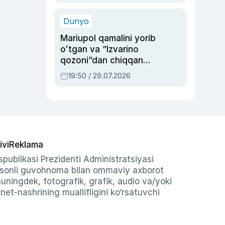
qolgan voqea
Dunyo
Mariupol qamalini yorib
oʻtgan va “Izvarino
qozoni”dan chiqqan
qahramon — Ukraina
19:50 / 29.07.2026
armiyasi bosh
qoʻmondoni Drapatiy
haqida
ivi
Reklama
publikasi Prezidenti Administratsiyasi
-sonli guvohnoma bilan ommaviy axborot
shuningdek, fotografik, grafik, audio va/yoki
et-nashrining muallifligini ko‘rsatuvchi