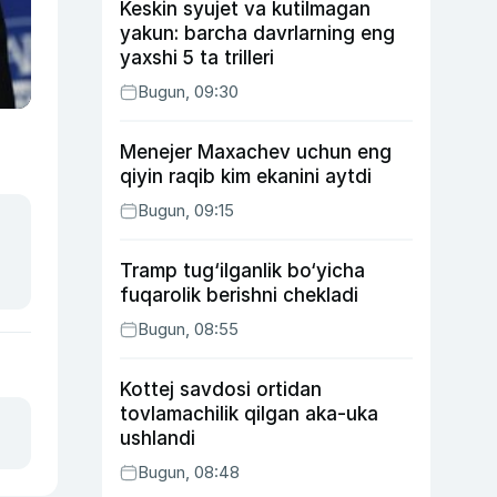
Keskin syujet va kutilmagan
yakun: barcha davrlarning eng
yaxshi 5 ta trilleri
Bugun, 09:30
Menejer Maxachev uchun eng
qiyin raqib kim ekanini aytdi
Bugun, 09:15
Tramp tug‘ilganlik bo‘yicha
fuqarolik berishni chekladi
Bugun, 08:55
Kottej savdosi ortidan
tovlamachilik qilgan aka-uka
ushlandi
Bugun, 08:48