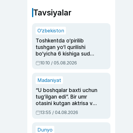
Tavsiyalar
O‘zbekiston
Toshkentda o‘pirilib
tushgan yo‘l qurilishi
bo‘yicha 6 kishiga sud
hukmi o‘qildi
10:10 / 05.08.2026
Madaniyat
“U boshqalar baxti uchun
tug‘ilgan edi”. Bir umr
otasini kutgan aktrisa va
dublyaj ustasi Rimma
13:55 / 04.08.2026
Ahmedovaning
sinovlarga to‘la hayoti
Dunyo