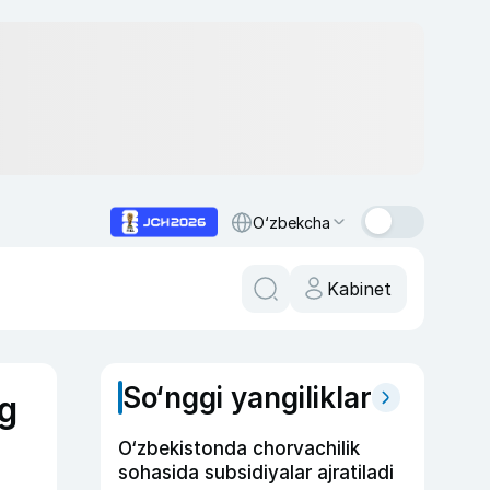
O‘zbekcha
Kabinet
So‘nggi yangiliklar
ng
O‘zbekistonda chorvachilik
sohasida subsidiyalar ajratiladi