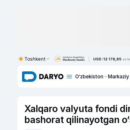
Toshkent
USD :
12 178,85
so'm
O‘zbekiston
Markaziy
Xalqaro valyuta fondi di
bashorat qilinayotgan o‘s