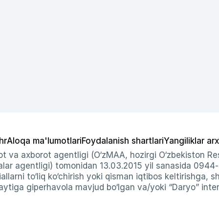
hr
Aloqa ma'lumotlari
Foydalanish shartlari
Yangiliklar arx
t va axborot agentligi (O‘zMAA, hozirgi O‘zbekiston Res
ar agentligi) tomonidan 13.03.2015 yil sanasida 0944
allarni to‘liq ko‘chirish yoki qisman iqtibos keltirishga, 
ytiga giperhavola mavjud bo‘lgan va/yoki “Daryo” intern