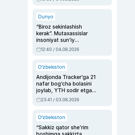
Ahmedovaning
sinovlarga to‘la hayoti
Dunyo
“Biroz sekinlashish
kerak”. Mutaxassislar
insoniyat sun’iy
intellektni boshqara
12:40 / 04.08.2026
olmay qolishidan xavotir
bildirdi
O‘zbekiston
Andijonda Tracker’ga 21
nafar bog‘cha bolasini
joylab, YTH sodir etgan
ayolga sud hukmi o‘qildi
23:41 / 03.08.2026
O‘zbekiston
“Sakkiz qator she’rim
boshimga sakkizta