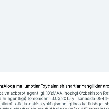
hr
Aloqa ma'lumotlari
Foydalanish shartlari
Yangiliklar arx
t va axborot agentligi (O‘zMAA, hozirgi O‘zbekiston Res
ar agentligi) tomonidan 13.03.2015 yil sanasida 0944
allarni to‘liq ko‘chirish yoki qisman iqtibos keltirishga, 