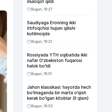
muloqot qildi
Bugun, 19:27
Saudiyaga Eronning ikki
ittifoqchisi hujum qilishi
kutilmoqda
Bugun, 19:22
Rossiyada YTH oqibatida ikki
nafar O‘zbekiston fuqarosi
halok bo‘ldi
Bugun, 19:01
Jahon klassikasi: hayotda hech
bo‘lmaganda bir marta o‘qish
kerak bo‘lgan kitoblar (II qism)
Bugun, 18:55