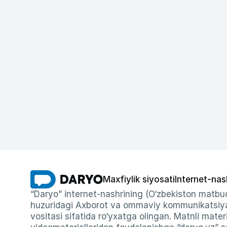
Maxfiylik siyosati
Internet-nas
“Daryo” internet-nashrining (O‘zbekiston matbuo
huzuridagi Axborot va ommaviy kommunikatsiyal
vositasi sifatida ro‘yxatga olingan. Matnli materi