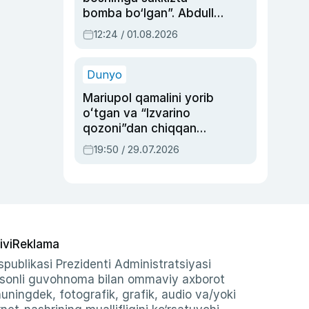
bomba bo‘lgan”. Abdulla
Oripovni siyosiy
12:24 / 01.08.2026
ayblovlardan asrab
qolgan voqea
Dunyo
Mariupol qamalini yorib
oʻtgan va “Izvarino
qozoni”dan chiqqan
qahramon — Ukraina
19:50 / 29.07.2026
armiyasi bosh
qoʻmondoni Drapatiy
haqida
ivi
Reklama
publikasi Prezidenti Administratsiyasi
-sonli guvohnoma bilan ommaviy axborot
shuningdek, fotografik, grafik, audio va/yoki