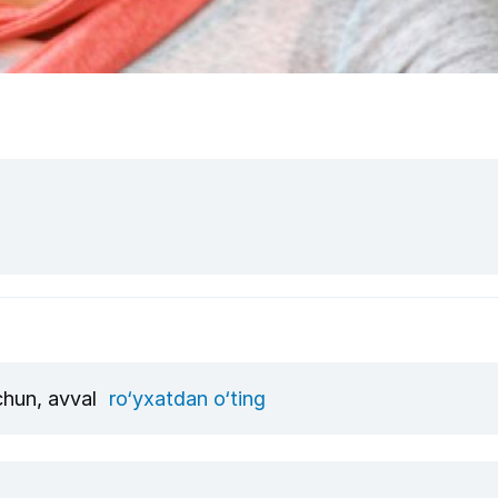
uchun, avval
ro‘yxatdan o‘ting