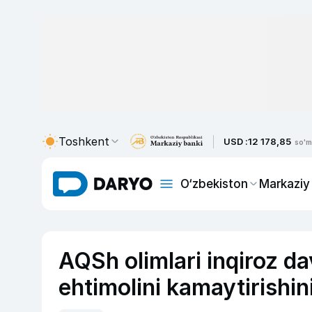
Toshkent
USD :
12 178,85
so'm
O‘zbekiston
Markaziy
AQSh olimlari inqiroz da
ehtimolini kamaytirishini