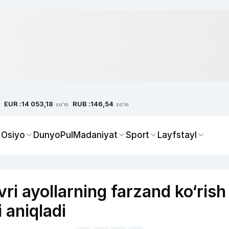
EUR :
RUB :
14 053,18
146,54
so'm
so'm
 Osiyo
Dunyo
Pul
Madaniyat
Sport
Layfstayl
vri ayollarning farzand ko‘rish
 aniqladi