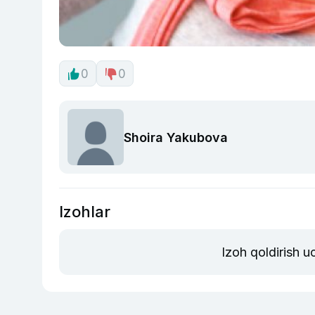
0
0
Shoira Yakubova
Izohlar
Izoh qoldirish 