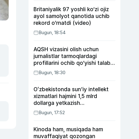
Britaniyalik 97 yoshli ko‘zi ojiz
ayol samolyot qanotida uchib
rekord o‘rnatdi (video)
Bugun, 18:54
AQSH vizasini olish uchun
jurnalistlar tarmoqlardagi
profillarini ochib qo‘yishi talab
etilishi mumkin
Bugun, 18:30
Oʻzbekistonda sunʼiy intellekt
xizmatlari hajmini 1,5 mlrd
dollarga yetkazish
rejalashtirilmoqda
Bugun, 17:52
Kinoda ham, musiqada ham
muvaffaqiyat qozongan