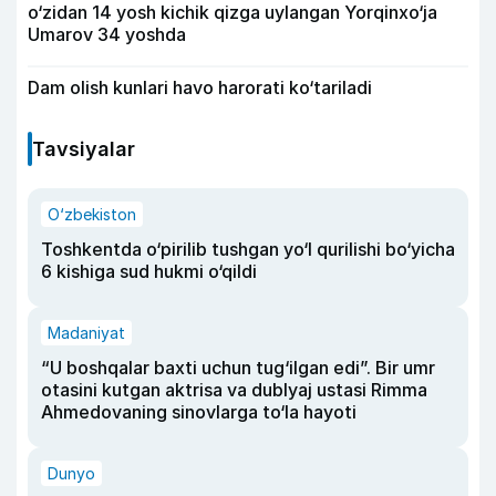
o‘zidan 14 yosh kichik qizga uylangan Yorqinxo‘ja
Umarov 34 yoshda
Dam olish kunlari havo harorati ko‘tariladi
Tavsiyalar
O‘zbekiston
Toshkentda o‘pirilib tushgan yo‘l qurilishi bo‘yicha
6 kishiga sud hukmi o‘qildi
Madaniyat
“U boshqalar baxti uchun tug‘ilgan edi”. Bir umr
otasini kutgan aktrisa va dublyaj ustasi Rimma
Ahmedovaning sinovlarga to‘la hayoti
Dunyo