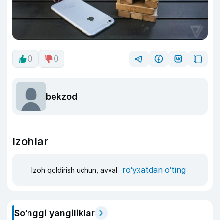
0
0
bekzod
Izohlar
ro‘yxatdan o‘ting
Izoh qoldirish uchun, avval
So‘nggi yangiliklar