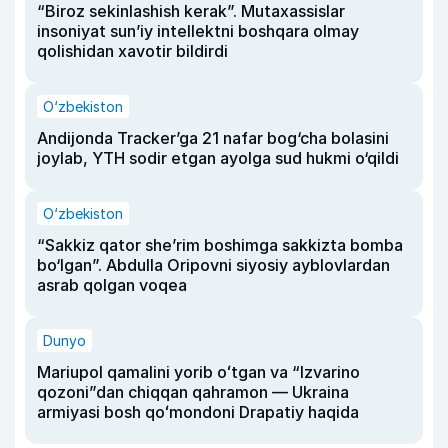
“Biroz sekinlashish kerak”. Mutaxassislar
insoniyat sun’iy intellektni boshqara olmay
qolishidan xavotir bildirdi
O‘zbekiston
Andijonda Tracker’ga 21 nafar bog‘cha bolasini
joylab, YTH sodir etgan ayolga sud hukmi o‘qildi
O‘zbekiston
“Sakkiz qator she’rim boshimga sakkizta bomba
bo‘lgan”. Abdulla Oripovni siyosiy ayblovlardan
asrab qolgan voqea
Dunyo
Mariupol qamalini yorib oʻtgan va “Izvarino
qozoni”dan chiqqan qahramon — Ukraina
armiyasi bosh qoʻmondoni Drapatiy haqida