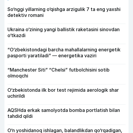
So‘nggi yillarning o‘qishga arzigulik 7 ta eng yaxshi
detektiv romani
Ukraina o‘zining yangi ballistik raketasini sinovdan
o‘tkazdi
“O‘zbekistondagi barcha mahallalarning energetik
pasporti yaratiladi” — energetika vaziri
“Manchester Siti” “Chelsi” futbolchisini sotib
olmoqchi
O‘zbekistonda ilk bor test rejimida aerologik shar
uchirildi
AQSHda erkak samolyotda bomba portlatish bilan
tahdid qildi
O‘n yoshidanoq ishlagan, balandlikdan qo‘rqadigan,