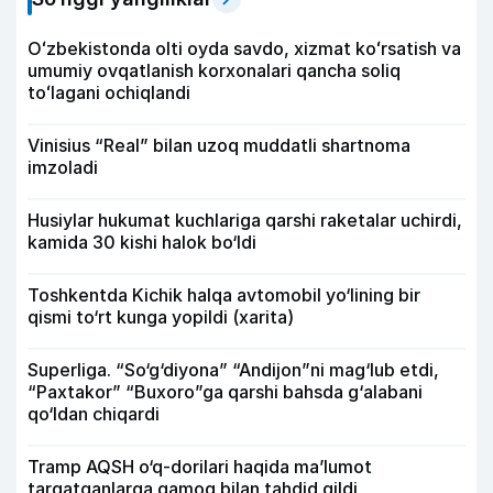
Oʻzbekistonda olti oyda savdo, xizmat koʻrsatish va
umumiy ovqatlanish korxonalari qancha soliq
toʻlagani ochiqlandi
Vinisius “Real” bilan uzoq muddatli shartnoma
imzoladi
Husiylar hukumat kuchlariga qarshi raketalar uchirdi,
kamida 30 kishi halok bo‘ldi
Toshkentda Kichik halqa avtomobil yo‘lining bir
qismi to‘rt kunga yopildi (xarita)
Superliga. “So‘g‘diyona” “Andijon”ni mag‘lub etdi,
“Paxtakor” “Buxoro”ga qarshi bahsda g‘alabani
qo‘ldan chiqardi
Tramp AQSH o‘q-dorilari haqida ma’lumot
tarqatganlarga qamoq bilan tahdid qildi