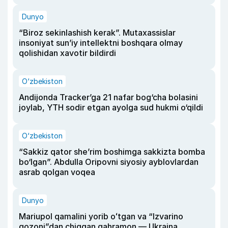
Dunyo
“Biroz sekinlashish kerak”. Mutaxassislar
insoniyat sun’iy intellektni boshqara olmay
qolishidan xavotir bildirdi
O‘zbekiston
Andijonda Tracker’ga 21 nafar bog‘cha bolasini
joylab, YTH sodir etgan ayolga sud hukmi o‘qildi
O‘zbekiston
“Sakkiz qator she’rim boshimga sakkizta bomba
bo‘lgan”. Abdulla Oripovni siyosiy ayblovlardan
asrab qolgan voqea
Dunyo
Mariupol qamalini yorib oʻtgan va “Izvarino
qozoni”dan chiqqan qahramon — Ukraina