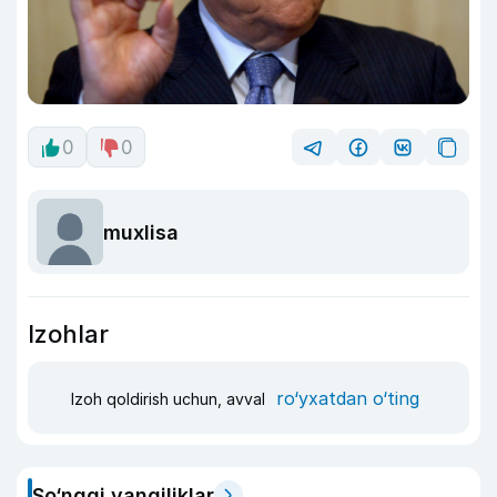
0
0
muxlisa
Izohlar
ro‘yxatdan o‘ting
Izoh qoldirish uchun, avval
So‘nggi yangiliklar