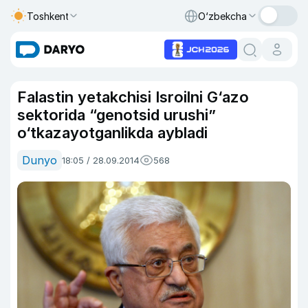
Toshkent
O‘zbekcha
Falastin yetakchisi Isroilni G‘azo
sektorida “genotsid urushi”
o‘tkazayotganlikda aybladi
Dunyo
18:05 / 28.09.2014
568