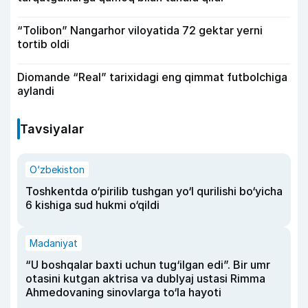
“Tolibon” Nangarhor viloyatida 72 gektar yerni
tortib oldi
Diomande “Real” tarixidagi eng qimmat futbolchiga
aylandi
Tavsiyalar
O‘zbekiston
Toshkentda o‘pirilib tushgan yo‘l qurilishi bo‘yicha
6 kishiga sud hukmi o‘qildi
Madaniyat
“U boshqalar baxti uchun tug‘ilgan edi”. Bir umr
otasini kutgan aktrisa va dublyaj ustasi Rimma
Ahmedovaning sinovlarga to‘la hayoti