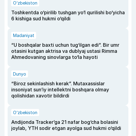
O‘zbekiston
Toshkentda o‘pirilib tushgan yo‘l qurilishi bo‘yicha
6 kishiga sud hukmi o‘qildi
Madaniyat
“U boshqalar baxti uchun tug‘ilgan edi”. Bir umr
otasini kutgan aktrisa va dublyaj ustasi Rimma
Ahmedovaning sinovlarga to‘la hayoti
Dunyo
“Biroz sekinlashish kerak”. Mutaxassislar
insoniyat sun’iy intellektni boshqara olmay
qolishidan xavotir bildirdi
O‘zbekiston
Andijonda Tracker’ga 21 nafar bog‘cha bolasini
joylab, YTH sodir etgan ayolga sud hukmi o‘qildi