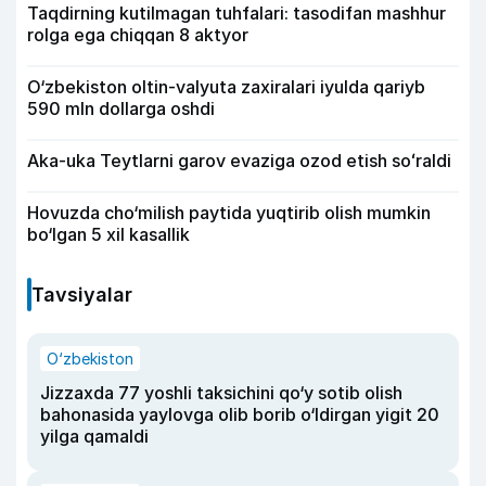
Taqdirning kutilmagan tuhfalari: tasodifan mashhur
rolga ega chiqqan 8 aktyor
O‘zbekiston oltin-valyuta zaxiralari iyulda qariyb
590 mln dollarga oshdi
Aka-uka Teytlarni garov evaziga ozod etish soʻraldi
Hovuzda cho‘milish paytida yuqtirib olish mumkin
bo‘lgan 5 xil kasallik
Tavsiyalar
O‘zbekiston
Jizzaxda 77 yoshli taksichini qo‘y sotib olish
bahonasida yaylovga olib borib o‘ldirgan yigit 20
yilga qamaldi