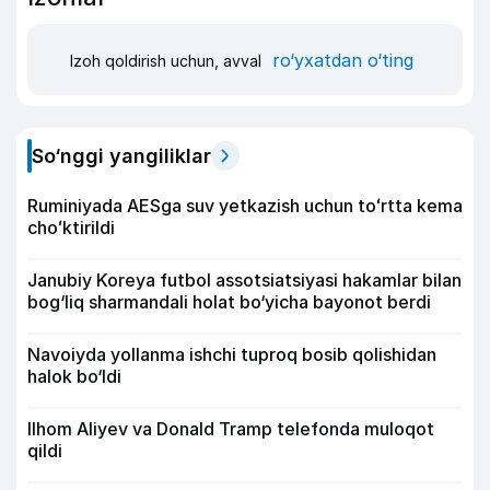
ro‘yxatdan o‘ting
Izoh qoldirish uchun, avval
So‘nggi yangiliklar
Ruminiyada AESga suv yetkazish uchun toʻrtta kema
choʻktirildi
Janubiy Koreya futbol assotsiatsiyasi hakamlar bilan
bog‘liq sharmandali holat bo‘yicha bayonot berdi
Navoiyda yollanma ishchi tuproq bosib qolishidan
halok bo‘ldi
Ilhom Aliyev va Donald Tramp telefonda muloqot
qildi