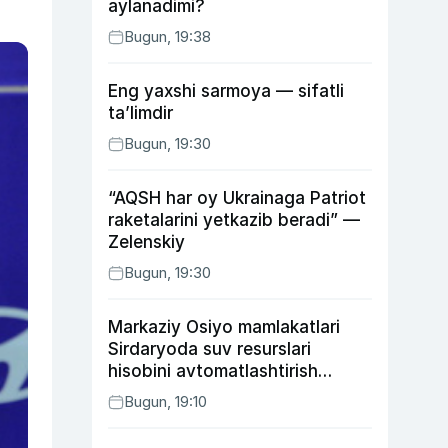
aylanadimi?
Bugun, 19:38
Eng yaxshi sarmoya — sifatli
ta’limdir
Bugun, 19:30
“AQSH har oy Ukrainaga Patriot
raketalarini yetkazib beradi” —
Zelenskiy
Bugun, 19:30
Markaziy Osiyo mamlakatlari
Sirdaryoda suv resurslari
hisobini avtomatlashtirish
rejasini ishlab chiqishni
Bugun, 19:10
ma’qulladi