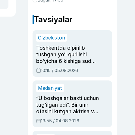
Tavsiyalar
O‘zbekiston
Toshkentda o‘pirilib
tushgan yo‘l qurilishi
bo‘yicha 6 kishiga sud
hukmi o‘qildi
10:10 / 05.08.2026
Madaniyat
“U boshqalar baxti uchun
tug‘ilgan edi”. Bir umr
otasini kutgan aktrisa va
dublyaj ustasi Rimma
13:55 / 04.08.2026
Ahmedovaning
sinovlarga to‘la hayoti