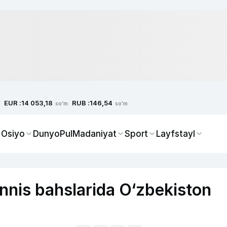
EUR :
RUB :
14 053,18
146,54
so'm
so'm
 Osiyo
Dunyo
Pul
Madaniyat
Sport
Layfstayl
ennis bahslarida O‘zbekiston