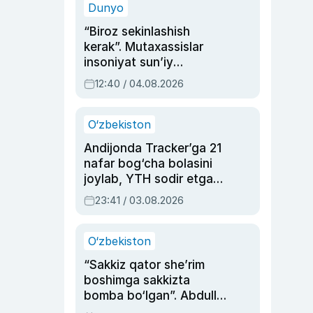
Dunyo
“Biroz sekinlashish
kerak”. Mutaxassislar
insoniyat sun’iy
intellektni boshqara
12:40 / 04.08.2026
olmay qolishidan xavotir
bildirdi
O‘zbekiston
Andijonda Tracker’ga 21
nafar bog‘cha bolasini
joylab, YTH sodir etgan
ayolga sud hukmi o‘qildi
23:41 / 03.08.2026
O‘zbekiston
“Sakkiz qator she’rim
boshimga sakkizta
bomba bo‘lgan”. Abdulla
Oripovni siyosiy