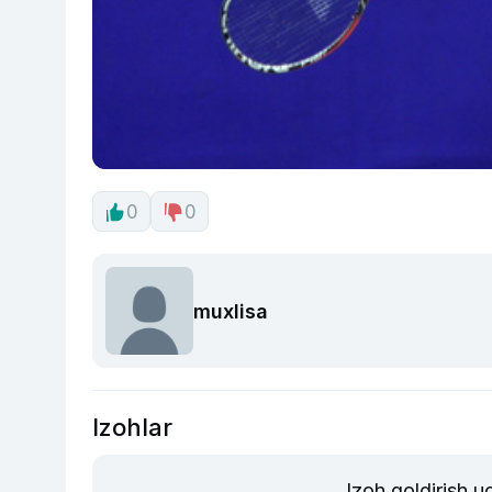
0
0
muxlisa
Izohlar
Izoh qoldirish 