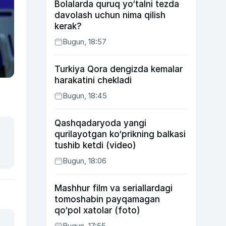
Bolalarda quruq yo‘talni tezda
davolash uchun nima qilish
kerak?
Bugun, 18:57
Turkiya Qora dengizda kemalar
harakatini chekladi
Bugun, 18:45
Qashqadaryoda yangi
qurilayotgan ko‘prikning balkasi
tushib ketdi (video)
Bugun, 18:06
Mashhur film va seriallardagi
tomoshabin payqamagan
qo‘pol xatolar (foto)
Bugun, 17:55