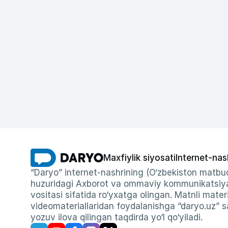
Maxfiylik siyosati
Internet-nas
“Daryo” internet-nashrining (O‘zbekiston matbuo
huzuridagi Axborot va ommaviy kommunikatsiyal
vositasi sifatida ro‘yxatga olingan. Matnli materi
videomateriallaridan foydalanishga “daryo.uz” sa
yozuv ilova qilingan taqdirda yo‘l qo‘yiladi.