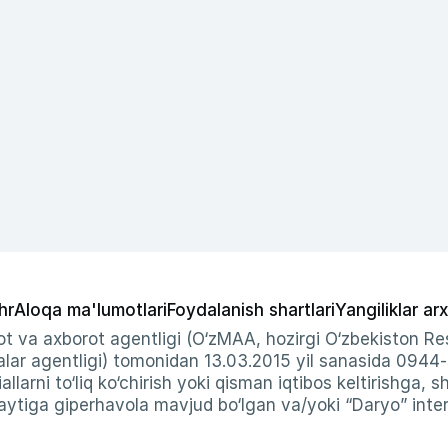
hr
Aloqa ma'lumotlari
Foydalanish shartlari
Yangiliklar arx
t va axborot agentligi (O‘zMAA, hozirgi O‘zbekiston Res
ar agentligi) tomonidan 13.03.2015 yil sanasida 0944
allarni to‘liq ko‘chirish yoki qisman iqtibos keltirishga, 
ytiga giperhavola mavjud bo‘lgan va/yoki “Daryo” intern