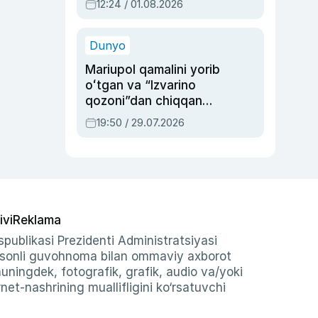
12:24 / 01.08.2026
ayblovlardan asrab
qolgan voqea
Dunyo
Mariupol qamalini yorib
oʻtgan va “Izvarino
qozoni”dan chiqqan
qahramon — Ukraina
19:50 / 29.07.2026
armiyasi bosh
qoʻmondoni Drapatiy
haqida
ivi
Reklama
publikasi Prezidenti Administratsiyasi
-sonli guvohnoma bilan ommaviy axborot
shuningdek, fotografik, grafik, audio va/yoki
et-nashrining muallifligini ko‘rsatuvchi