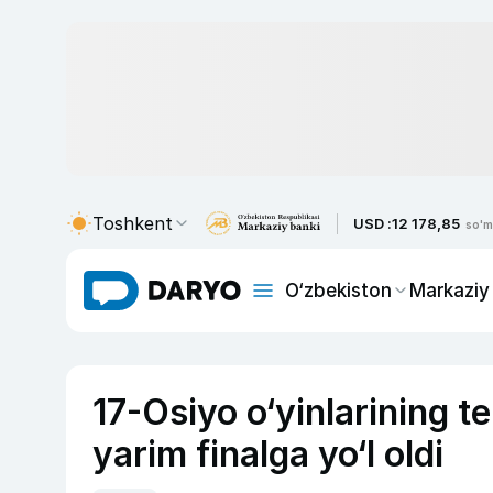
Toshkent
USD :
12 178,85
so'm
O‘zbekiston
Markaziy
17-Osiyo o‘yinlarining t
yarim finalga yo‘l oldi