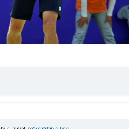
uchun, avval
ro‘yxatdan o‘ting